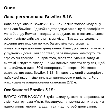
Опис
Лава регульована Bowflex 5.1S
Лава регульована Bowflex 5.1S - найновіша топова модель у
серії лав Bowflex. Її дизайн підтверджує загальну філософію та
мета бренду Bowlex – надавати продукти, які з максимальною
ефективністю займають мінімум місця. Так що це ідеальне
рішення для тих, хто не має багато вільного місця та
піклується про домашні тренування. Лава ідеально вписується
у будь-який домашній спортзал, забезпечуючи комфортні та
ефективні тренування. Крім того, після тренування завдяки
системі швидкого складання ми можемо скласти лаву так, щоб
вона займала лише 50% попередньої поверхні. Не менш
важливо, що лава Bowflex 5.1S. Він виготовлений з матеріалів
найвищої якості, відрізняється винятковою міцністю, а його
максимальне навантаження становить 272 кг.
Особливості Bowflex 5.1S:
БАГАТО КУТІВ НАХИЛУ: 6 кутів нахилу дозволяють працювати
з різними групами м'язів. Налаштування можна змінити одним
натисканням кнопки та адаптувати до потреб тренування.