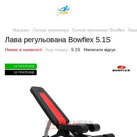
Магазин
Силові тренажери
Силові тренажери Bowflex
Лава
Лава регульована Bowflex 5.1S
Немає в наявності
Код товару::
5.1S
Написати відгук
10 ПЛАТЕЖІВ
10 ПЛАТЕЖІВ