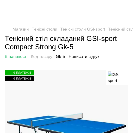
Магазин
Тенісні столи
Тенісні столи GSI-sport
Тенісний сті
Тенісний стіл складаний GSI-sport
Compact Strong Gk-5
В наявності
Код товару::
Gk-5
Написати відгук
6 ПЛАТЕЖІВ
6 ПЛАТЕЖІВ