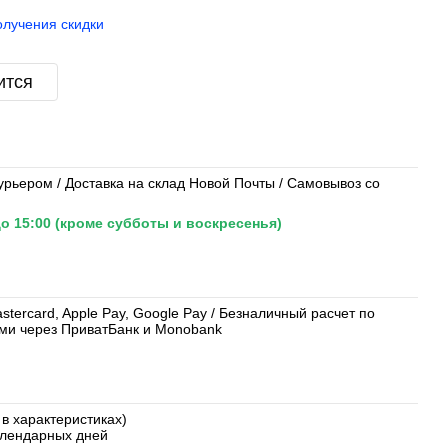
олучения скидки
ится
урьером / Доставка на склад Новой Почты / Самовывоз со
о 15:00 (кроме субботы и воскресенья)
tercard, Apple Pay, Google Pay / Безналичный расчет по
ями через ПриватБанк и Monobank
 в характеристиках)
календарных дней