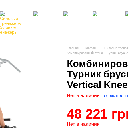
там
Блог, статьи, новости
Пользовательское соглашение
Силовые
Фитнес,
Бокс,
Теннисные
Ре
ренажеры
инвентарь
манекены
столы
по
Главная
Магазин
Силовые трена
Комбинированный станок - Турник брусья п
Комбиниров
Турник брусь
Vertical Kne
Нет в наличии
Оставить отзы
48 221 гр
Нет в наличии