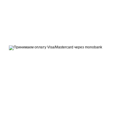
© 2007 - 2026 | TOPFITNESS.UA
Дистрибьютор спортивных тренажеров
Принимаем к оплате
Мобильная версия