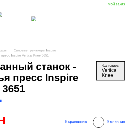
Мой заказ
Сравнение
Укр
Рус
Желания
Вход
(097) 977-07-17
зиновые
Вентиляция
крытия
жеры
Силовые тренажеры Inspire
ресс Inspire Vertical Knee 3651
анный станок -
Код товара:
Vertical
я пресс Inspire
Knee
e 3651
в
н
К сравнению
В желания