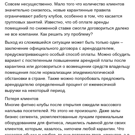
Совсем несущественно. Мало того что количество клиентов
значительно снизилось, новые карантинные правила
ограничивают работу клубов, особенно в том, что касается
групповых занятий. Известно, что об оплате аренды
помещений по сниженной ставке смогли договориться далеко
не все компании. Как решить эту проблему?
Выход из сложившейся ситуации может быть только один –
заключение официального договора с арендодателем,
предусматривающего особый способ оплаты. Можно обсудить
вариант с постепенным повышением арендной платы после
карантина или договориться о возмещении средств владельцу
помещения после нормализации эпидемиологической
обстановки в стране. Также можно попробовать предложить
арендодателю определенный процент от ежемесячной
выручки на некоторый период.
Потеря клиентов
Многие фитнес-клубы после открытия ожидали массового
наплыва посетителей. Но этого не произошло. Даже залы
бизнес сегмента, укомплектованные лучшим премиальным
оборудованием для фитнеса, лишились львиной доли своих
клиентов, которым, казалось, нипочем любой карантин. Что
касается обычных клубов, то они потеряли треть клиентов, а в