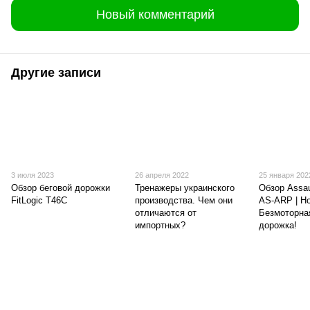
Новый комментарий
Другие записи
3 июля 2023
26 апреля 2022
25 января 202
Обзор беговой дорожки
Тренажеры украинского
Обзор Assau
FitLogic T46C
производства. Чем они
AS-ARP | Н
отличаются от
Безмоторна
импортных?
дорожка!