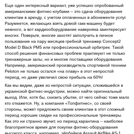
Еще один интересный вариант, уже успешно опробованный
американскими фитнес-клубами – это сдача оборудования
клиентам в аренду, с учетом оплаченных в абонементе услуг.
Разумеется, желающих взять домой гакк-машину будет
немного, а вот кардиооборудование наверняка заинтересует
многих. Поверьте, многие захотят заполучить в личное
пользование на пару месяцев гребной тренажер Concept2
Model D Black PM5 или профессиональный орбитрек. Такой
способ решения финансовых проблем практикуют не только
тренажерные залы, но и многие поставщики оборудования.
Например, американский производитель спортивной техники
Peloton не только остался «на плаву» в этот непростой
период, но даже увеличил свою прибыль на 60%!
Как мы видим, даже из непростой ситуации, сложившейся в
украинской фитнес-индустрии, можно найти оригинальный
выход. Или, хотя бы, снизить убытки, от чего сейчас тоже мало
кто откажется. Ну, а компания «Топфитнес», со своей
стороны, может предложить своим клиентам в этот сложный
период хорошие скидки на профессиональные тренажеры.
Как это ни странно звучит, но период карантина – наиболее
благоприятное время для покупки фитнес-оборудования
высокого класса, например, эйрбайков Assault AirBike AS-1