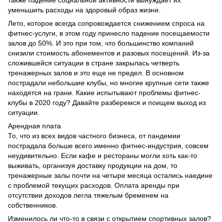
также падение социальной активности вынуждает их
уменьшить расходы на здоровый образ жизни.
Лето, которое всегда сопровождается снижением спроса на
фитнес-услуги, в этом году принесло падение посещаемости
залов до 50%. И это при том, что большинство компаний
снизили стоимость абонементов и разовых посещений. Из-за
сложившейся ситуации в стране закрылась четверть
тренажерных залов и это еще не предел. В основном
пострадали небольшие клубы, но многие крупные сети также
находятся на грани. Какие испытывают проблемы фитнес-
клубы в 2020 году? Давайте разберемся и поищем выход из
ситуации.
Арендная плата
То, что из всех видов частного бизнеса, от пандемии
пострадала больше всего именно фитнес-индустрия, совсем
неудивительно. Если кафе и рестораны могли хоть как-то
выживать, организуя доставку продукции на дом, то
тренажерные залы почти на четыре месяца остались наедине
с проблемой текущих расходов. Оплата аренды при
отсутствии доходов легла тяжелым бременем на
собственников.
Изменилось ли что-то в связи с открытием спортивных залов?