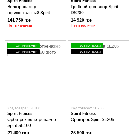
Spirit Fitness
Spirit Fitness
Велотренажер
Гребной тренажер Spirit
горизонтальный Spirit
DS280
CR900-ENT
141 750 грн
14 920 грн
Нет в наличии
Нет в наличии
10 ПЛАТЕЖЕЙ
10 ПЛАТЕЖЕЙ
10 ПЛАТЕЖЕЙ
10 ПЛАТЕЖЕЙ
Код товара:: SE160
Код товара:: SE205
Spirit Fitness
Spirit Fitness
Орбитрек-велотренажер
Орбитрек Spirit SE205
Spirit SE160
21 400 грн
25 500 грн