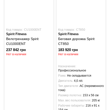
Код товара:: CU1000ENT
Код товара:: CT850
Spirit Fitness
Spirit Fitness
Велотренажер Spirit
Беговая дорожка Spirit
CU1000ENT
CT850
237 842 грн
183 920 грн
Нет в наличии
Нет в наличии
Назначение
Профессиональное
Рама
Не складывается
Двигатель
4,0 л/с
Тип двигателя
AC (переменного
тока)
Размер полотна
153 х 56 см
Max. вес пользователя
205 кг
Рабочие габариты
216 x 91 x
154 см