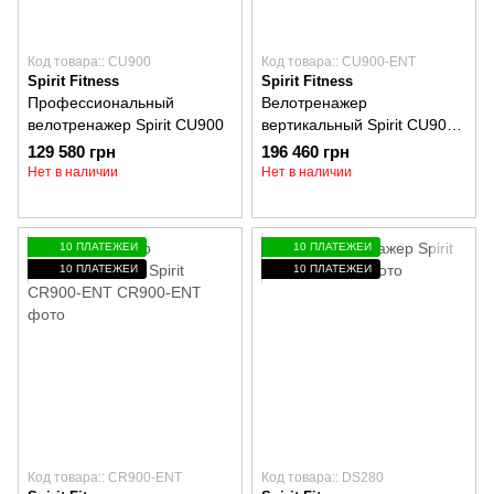
Код товара:: CU900
Код товара:: CU900-ENT
Spirit Fitness
Spirit Fitness
Профессиональный
Велотренажер
велотренажер Spirit CU900
вертикальный Spirit CU900-
ENT
129 580 грн
196 460 грн
Нет в наличии
Нет в наличии
10 ПЛАТЕЖЕЙ
10 ПЛАТЕЖЕЙ
10 ПЛАТЕЖЕЙ
10 ПЛАТЕЖЕЙ
Код товара:: CR900-ENT
Код товара:: DS280