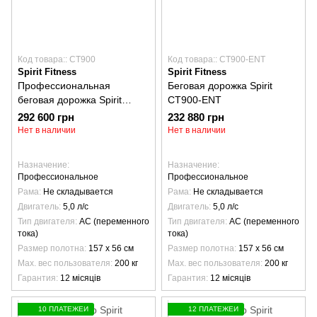
Код товара:: CT900
Код товара:: CT900-ENT
Spirit Fitness
Spirit Fitness
Профессиональная
Беговая дорожка Spirit
беговая дорожка Spirit
CT900-ENT
CT900
292 600 грн
232 880 грн
Нет в наличии
Нет в наличии
Назначение
Назначение
Профессиональное
Профессиональное
Рама
Не складывается
Рама
Не складывается
Двигатель
5,0 л/с
Двигатель
5,0 л/с
Тип двигателя
AC (переменного
Тип двигателя
AC (переменного
тока)
тока)
Размер полотна
157 х 56 см
Размер полотна
157 х 56 см
Max. вес пользователя
200 кг
Max. вес пользователя
200 кг
Гарантия
12 місяців
Гарантия
12 місяців
10 ПЛАТЕЖЕЙ
12 ПЛАТЕЖЕЙ