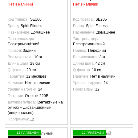
Нет в наличии
Нет в наличии
Код товара:
SE160
Код товара:
SE205
Бренд
Spirit Fitness
Бренд
Spirit Fitness
Назначение
Домашнее
Назначение
Домашнее
Тип тренажера
Тип тренажера
Електромагнітний
Електромагнітний
Привод
Задний
Привод
Передний
Вес маховика:
10 кг
Вес маховика:
8 кг
Длина шага
28 см
Длина шага
42 см
Q-фактор
20 см
Q-фактор
10 см
Гарантия
12 месяцев
Наличие
Нет в наличии
Наличие
Нет в наличии
Уровни нагрузки
24
Уровни нагрузки
24
Программы
12
Питание
От сети 220В
Датчики пульса
Контактные на
ручках + Дистанционный
(опционально)
Программы
12
12 ПЛАТЕЖЕЙ
12 ПЛАТЕЖЕЙ