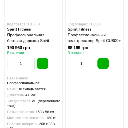
Код товара:: CT800+
Код товара:: CU800+
Spirit Fitness
Spirit Fitness
Профессиональная
Профессиональный
беговая дорожка Spirit
велотренажер Spirit CU800+
CT800+
190 960 грн
88 199 грн
В наличии
В наличии
Назначение
Профессиональное
Рама
Не складывается
Двигатель
4,0 л/с
Тип двигателя
AC (переменного
тока)
Размер полотна
153 х 56 см
Max. вес пользователя
180 кг
Рабочие габариты
208 x 88 x