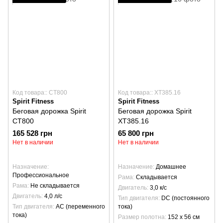
Код товара:: CT800
Код товара:: XT385.16
Spirit Fitness
Spirit Fitness
Беговая дорожка Spirit
Беговая дорожка Spirit
CT800
XT385.16
165 528 грн
65 800 грн
Нет в наличии
Нет в наличии
Назначение
Назначение
Домашнее
Профессиональное
Рама
Складывается
Рама
Не складывается
Двигатель
3,0 к/с
Двигатель
4,0 л/с
Тип двигателя
DC (постоянного
Тип двигателя
AC (переменного
тока)
тока)
Размер полотна
152 х 56 см