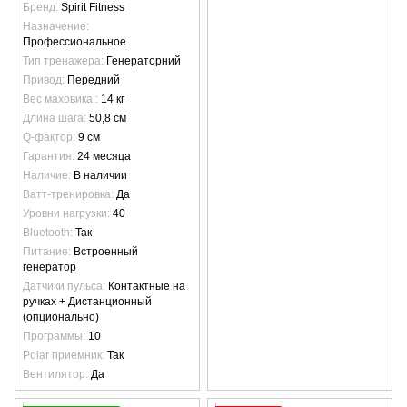
Бренд
Spirit Fitness
Назначение
Профессиональное
Тип тренажера
Генераторний
Привод
Передний
Вес маховика:
14 кг
Длина шага
50,8 см
Q-фактор
9 см
Гарантия
24 месяца
Наличие
В наличии
Ватт-тренировка
Да
Уровни нагрузки
40
Bluetooth
Так
Питание
Встроенный
генератор
Датчики пульса
Контактные на
ручках + Дистанционный
(опционально)
Программы
10
Polar приемник
Так
Вентилятор
Да