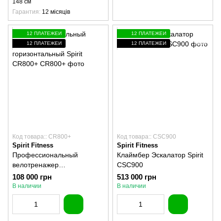
148 см
Гарантия
12 місяців
12 ПЛАТЕЖЕЙ
12 ПЛАТЕЖЕЙ
12 ПЛАТЕЖЕЙ
12 ПЛАТЕЖЕЙ
Код товара:: CR800+
Код товара:: CSC900
Spirit Fitness
Spirit Fitness
Профессиональный
Клаймбер Эскалатор Spirit
велотренажер
CSC900
горизонтальный Spirit
108 000 грн
513 000 грн
CR800+
В наличии
В наличии