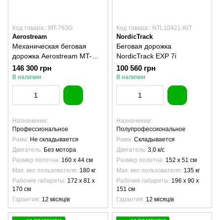
Код товара:: MT-763G
Код товара:: NTL10421-INT
Aerostream
NordicTrack
Механическая беговая
Беговая дорожка
дорожка Aerostream MT-
NordicTrack EXP 7i
763G
146 300 грн
100 560 грн
В наличии
В наличии
Назначение
Назначение
Профессиональное
Полупрофессиональное
Рама
Не складывается
Рама
Складывается
Двигатель
Без мотора
Двигатель
3,0 к/с
Размер полотна
160 х 44 см
Размер полотна
152 х 51 см
Max. вес пользователя
180 кг
Max. вес пользователя
135 кг
Рабочие габариты
172 х 81 х
Рабочие габариты
196 х 90 х
170 см
151 см
Гарантия
12 місяців
Гарантия
12 місяців