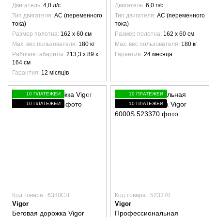
Двигатель
4,0 л/с
Двигатель
6,0 л/с
Тип двигателя
AC (переменного
Тип двигателя
AC (переменного
тока)
тока)
Размер полотна
162 х 60 см
Размер полотна
162 х 60 см
Max. вес пользователя
180 кг
Max. вес пользователя
180 кг
Рабочие габариты
213,3 х 89 х
Гарантия
24 месяца
164 см
Гарантия
12 місяців
10 ПЛАТЕЖЕЙ
10 ПЛАТЕЖЕЙ
10 ПЛАТЕЖЕЙ
10 ПЛАТЕЖЕЙ
Код товара:: 6380CB
Код товара:: 523370
Vigor
Vigor
Беговая дорожка Vigor
Профессиональная