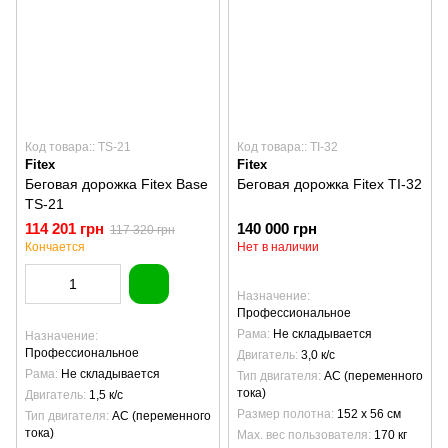
Код товара:: TS-21
Код товара:: TI-32
Fitex
Fitex
Беговая дорожка Fitex Base
Беговая дорожка Fitex TI-32
TS-21
114 201 грн
140 000 грн
117 320 грн
Кончается
Нет в наличии
Назначение
Профессиональное
Рама
Не складывается
Назначение
Профессиональное
Двигатель
3,0 к/с
Рама
Не складывается
Тип двигателя
AC (переменного
тока)
Двигатель
1,5 к/с
Размер полотна
152 х 56 см
Тип двигателя
AC (переменного
тока)
Max. вес пользователя
170 кг