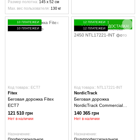
Размер полотна
145 х 52 см
Max. вес пользователя
130 кг
10 ПЛАТЕЖЕЙ
ПОДАРОК ИЛИ
12 ПЛАТЕЖЕЙ
БЕСПЛАТНАЯ ДОСТАВКА!
10 ПЛАТЕЖЕЙ
12 ПЛАТЕЖЕЙ
Код товара:: ECT7
Код товара:: NTL17221-INT
Fitex
NordicTrack
Беговая дорожка Fitex
Беговая дорожка
ECT7
NordicTrack Commercial
2450
121 510 грн
140 365 грн
Нет в наличии
Нет в наличии
Назначение
Назначение
Профессиональное
Полупрофессиональное