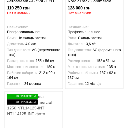
Aerostream AT-768G LED
NordicTrack Commercial
2450 NTL19124-INT
110 250 грн
128 000 грн
Нет в наличии
Нет в наличии
Назначение
Назначение
Профессиональное
Профессиональное
Рама
Не складывается
Рама
Складывается
Двигатель
4,0 л/с
Двигатель
3,6 л/с
Тип двигателя
AC (переменного
Тип двигателя
AC (переменного
тока)
тока)
Размер полотна
155 х 56 см
Размер полотна
152 х 51 см
Max. вес пользователя
180 кг
Max. вес пользователя
135 кг
Рабочие габариты
212 х 90 х
Рабочие габариты
187 х 92 х
164 см
137 см
Гарантия
24 месяца
Гарантия
12 місяців
10 ПЛАТЕЖЕЙ
10 ПЛАТЕЖЕЙ