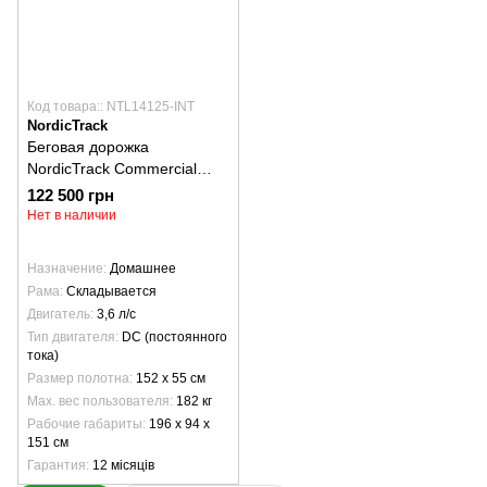
Код товара:: NTL14125-INT
NordicTrack
Беговая дорожка
NordicTrack Commercial
1250 NTL14125-INT
122 500 грн
Нет в наличии
Назначение
Домашнее
Рама
Складывается
Двигатель
3,6 л/с
Тип двигателя
DC (постоянного
тока)
Размер полотна
152 х 55 см
Max. вес пользователя
182 кг
Рабочие габариты
196 х 94 х
151 см
Гарантия
12 місяців