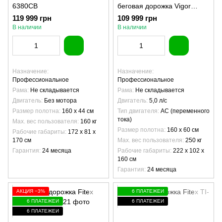
6380CB
беговая дорожка Vigor
6000S
119 999 грн
109 999 грн
В наличии
В наличии
Назначение
Назначение
Профессиональное
Профессиональное
Рама
Не складывается
Рама
Не складывается
Двигатель
Без мотора
Двигатель
5,0 л/с
Размер полотна
160 х 44 см
Тип двигателя
AC (переменного
тока)
Max. вес пользователя
160 кг
Размер полотна
160 х 60 см
Рабочие габариты
172 х 81 х
170 см
Max. вес пользователя
250 кг
Гарантия
24 месяца
Рабочие габариты
222 х 102 х
160 см
Гарантия
24 месяца
АКЦИЯ −3%
6 ПЛАТЕЖЕЙ
6 ПЛАТЕЖЕЙ
6 ПЛАТЕЖЕЙ
6 ПЛАТЕЖЕЙ