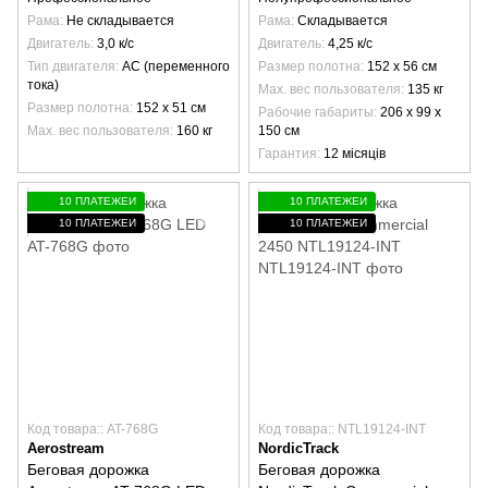
Рама
Не складывается
Рама
Складывается
Двигатель
3,0 к/с
Двигатель
4,25 к/с
Тип двигателя
AC (переменного
Размер полотна
152 х 56 см
тока)
Max. вес пользователя
135 кг
Размер полотна
152 х 51 см
Рабочие габариты
206 х 99 х
Max. вес пользователя
160 кг
150 см
Гарантия
12 місяців
10 ПЛАТЕЖЕЙ
10 ПЛАТЕЖЕЙ
10 ПЛАТЕЖЕЙ
10 ПЛАТЕЖЕЙ
Код товара:: AT-768G
Код товара:: NTL19124-INT
Aerostream
NordicTrack
Беговая дорожка
Беговая дорожка