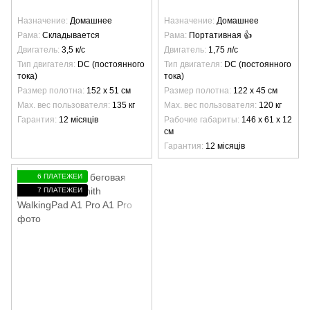
Назначение
Домашнее
Назначение
Домашнее
Рама
Складывается
Рама
Портативная 👍
Двигатель
3,5 к/с
Двигатель
1,75 л/с
Тип двигателя
DC (постоянного
Тип двигателя
DC (постоянного
тока)
тока)
Размер полотна
152 х 51 см
Размер полотна
122 х 45 см
Max. вес пользователя
135 кг
Max. вес пользователя
120 кг
Гарантия
12 місяців
Рабочие габариты
146 х 61 х 12
см
Гарантия
12 місяців
6 ПЛАТЕЖЕЙ
7 ПЛАТЕЖЕЙ