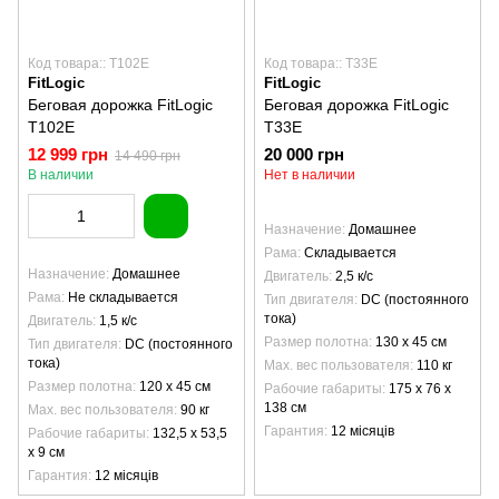
Код товара:: T102E
Код товара:: T33E
FitLogic
FitLogic
Беговая дорожка FitLogic
Беговая дорожка FitLogic
T102E
T33E
12 999 грн
20 000 грн
14 490 грн
В наличии
Нет в наличии
Назначение
Домашнее
Рама
Складывается
Назначение
Домашнее
Двигатель
2,5 к/с
Рама
Не складывается
Тип двигателя
DC (постоянного
тока)
Двигатель
1,5 к/с
Размер полотна
130 х 45 см
Тип двигателя
DC (постоянного
тока)
Max. вес пользователя
110 кг
Размер полотна
120 х 45 см
Рабочие габариты
175 x 76 x
138 см
Max. вес пользователя
90 кг
Гарантия
12 місяців
Рабочие габариты
132,5 х 53,5
х 9 см
Гарантия
12 місяців