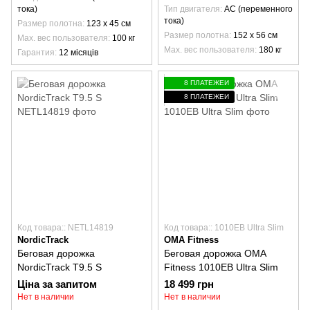
тока)
Тип двигателя
AC (переменного
тока)
Размер полотна
123 х 45 см
Размер полотна
152 х 56 см
Max. вес пользователя
100 кг
Max. вес пользователя
180 кг
Гарантия
12 місяців
8 ПЛАТЕЖЕЙ
8 ПЛАТЕЖЕЙ
Код товара:: NETL14819
Код товара:: 1010EB Ultra Slim
NordicTrack
OMA Fitness
Беговая дорожка
Беговая дорожка OMA
NordicTrack T9.5 S
Fitness 1010EB Ultra Slim
Ціна за запитом
18 499 грн
Нет в наличии
Нет в наличии