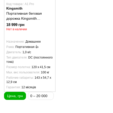
Код товара:: A1 Pro
Kingsmith
Портативная беговая
дорожка Kingsmith
WalkingPad A1 Pro
18 999 грн
Нет в наличии
Назначение
Домашнее
Рама
Портативная 👍
Двигатель
1,0 к/с
Тип двигателя
DC (постоянного
тока)
Размер полотна
120 х 41,5 см
Max. вес пользователя
100 кг
Рабочие габариты
143 х 54,7 х
12,9 см
Гарантия
12 місяців
Цена, грн
0 – 20 000