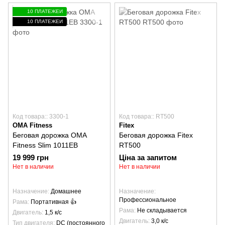
10 ПЛАТЕЖЕЙ
10 ПЛАТЕЖЕЙ
Код товара:: 3300-1
Код товара:: RT500
OMA Fitness
Fitex
Беговая дорожка OMA
Беговая дорожка Fitex
Fitness Slim 1011EB
RT500
19 999 грн
Ціна за запитом
Нет в наличии
Нет в наличии
Назначение
Домашнее
Назначение
Профессиональное
Рама
Портативная 👍
Рама
Не складывается
Двигатель
1,5 к/с
Двигатель
3,0 к/с
Тип двигателя
DC (постоянного