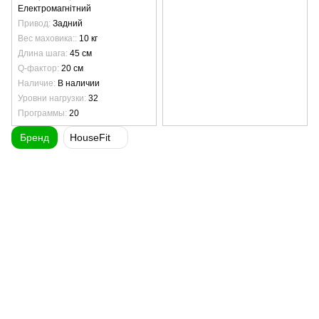
Електромагнітний
Привод
Задний
Вес маховика:
10 кг
Длина шага
45 см
Q-фактор
20 см
Наличие
В наличии
Уровни нагрузки
32
Программы
20
Бренд
HouseFit
(097) 977-07-17
(067) 185-95-85
Контакты
Полная версия сайта
Карта сайта