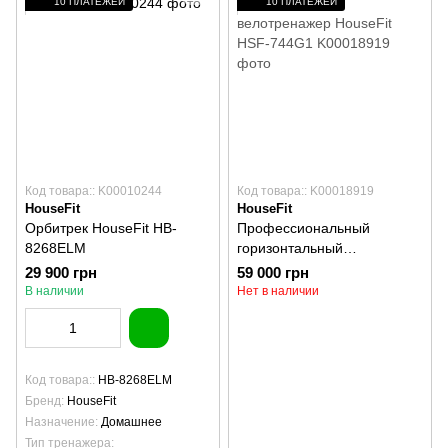
10 ПЛАТЕЖЕЙ
10 ПЛАТЕЖЕЙ
Код товара:: K00010244
Код товара:: K00018919
HouseFit
HouseFit
Орбитрек HouseFit HB-
Профессиональный
8268ELM
горизонтальный
велотренажер HouseFit
29 900 грн
59 000 грн
HSF-744G1
В наличии
Нет в наличии
Код товара:
HB-8268ELM
Бренд
HouseFit
Назначение
Домашнее
Тип тренажера