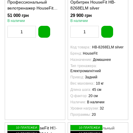
Профессиональный
Орбитрек HouseFit HB-
велотренажер HouseFit
8268ELM silver
HSF-734G1
51 000 грн
29 900 грн
В наличии
В наличии
Код товара:
HB-8268ELM silver
Бренд
HouseFit
Назначение
Домашнее
Тип тренажера
Електромагнітний
Привод
Задний
Вес маховика:
10 кг
Длина шага
45 см
Q-фактор
20 см
Наличие
В наличии
Уровни нагрузки
32
Программы
20
10 ПЛАТЕЖЕЙ
10 ПЛАТЕЖЕЙ