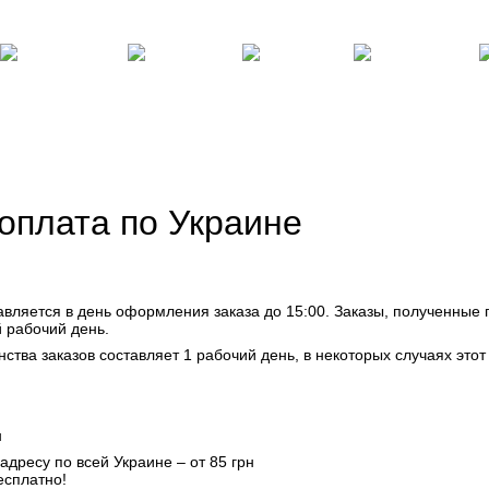
там
Блог, статьи, новости
Пользовательское соглашение
Силовые
Фитнес,
Бокс,
Теннисные
Ре
ренажеры
инвентарь
манекены
столы
по
 оплата по Украине
авляется в день оформления заказа до 15:00. Заказы, полученные 
 рабочий день.
ства заказов составляет 1 рабочий день, в некоторых случаях этот 
н
дресу по всей Украине – от 85 грн
есплатно!