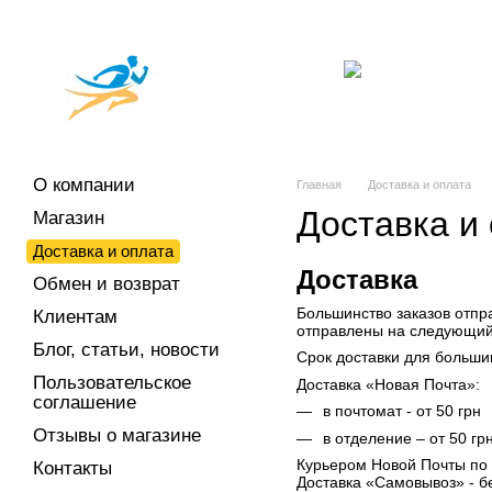
Перейти к основному контенту
О компании
Магазин
Доставка и оплата
Обмен и возврат
Клиен
Отзывы о магазине
Контакты
Торговые марки
Кардиотренажеры
т
О компании
Главная
Доставка и оплата
Доставка и
Магазин
Доставка и оплата
Доставка
Обмен и возврат
Большинство заказов отпр
Клиентам
отправлены на следующий
Блог, статьи, новости
Срок доставки для большин
Пользовательское
Доставка «Новая Почта»:
соглашение
в почтомат - от 50 грн
Отзывы о магазине
в отделение – от 50 гр
Курьером Новой Почты по а
Контакты
Доставка «Самовывоз» - б