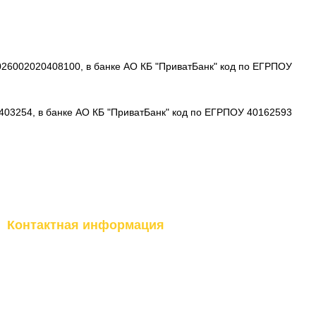
26002020408100, в банке АО КБ "ПриватБанк" код по ЕГРПОУ
403254, в банке АО КБ "ПриватБанк" код по ЕГРПОУ 40162593
Контактная информация
(097) 977-07-17
г.Киев, ул.Бережанская, 9
г.Вишневое, ул.Промышленная,
(067) 185-95-85
10
г.Буча, ул.Институтская, 17б
Перезвонить вам?
Прием заказов Online:
Круглосуточно 24/7
t.me/topfitnessukraine