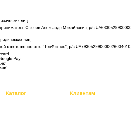
и
изических лиц:
приниматель Сысоев Александр Михайлович, р/с UA6830529900000
ридических лиц:
ной ответственностью "ТопФитнес", р/с UA793052990000026004010
rcard
Google Pay
нк"
анк"
Каталог
Клиентам
Кардиотренажеры
Вход в личный кабинет
Силовые тренажеры
О компании
Фитнес, инвентарь
Магазин
Бокс, манекены
Доставка и оплата
Теннисные столы
Обмен и возврат