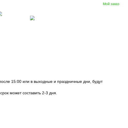
Мой заказ
Сравнение
Укр
Рус
Желания
Вход
(097) 977-07-17
зиновые
Вентиляция
крытия
после 15:00 или в выходные и праздничные дни, будут
срок может составить 2-3 дня.