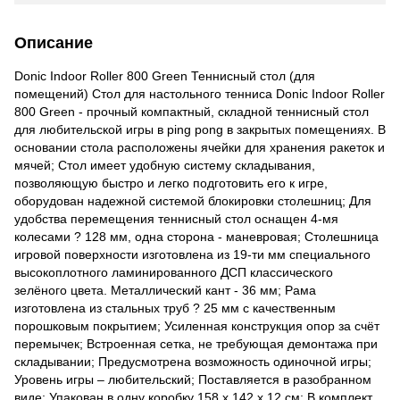
Описание
Donic Indoor Roller 800 Green Теннисный стол (для
помещений) Стол для настольного тенниса Donic Indoor Roller
800 Green - прочный компактный, складной теннисный стол
для любительской игры в ping pong в закрытых помещениях. В
основании стола расположены ячейки для хранения ракеток и
мячей; Стол имеет удобную систему складывания,
позволяющую быстро и легко подготовить его к игре,
оборудован надежной системой блокировки столешниц; Для
удобства перемещения теннисный стол оснащен 4-мя
колесами ? 128 мм, одна сторона - маневровая; Столешница
игровой поверхности изготовлена из 19-ти мм специального
высокоплотного ламинированного ДСП классического
зелёного цвета. Металлический кант - 36 мм; Рама
изготовлена из стальных труб ? 25 мм с качественным
порошковым покрытием; Усиленная конструкция опор за счёт
перемычек; Встроенная сетка, не требующая демонтажа при
складывании; Предусмотрена возможность одиночной игры;
Уровень игры – любительский; Поставляется в разобранном
виде; Упакован в одну коробку 158 х 142 х 12 см; В комплект