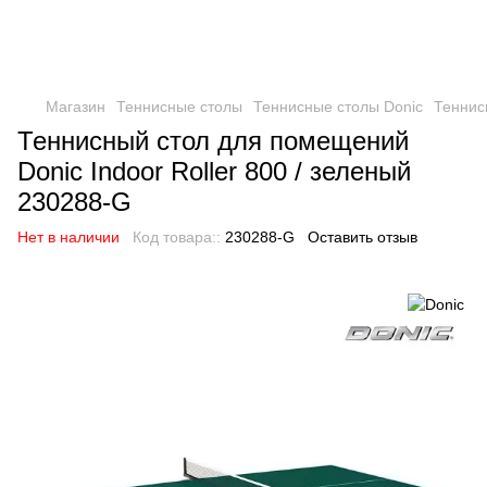
Магазин
Теннисные столы
Теннисные столы Donic
Теннисн
Теннисный стол для помещений
Donic Indoor Roller 800 / зеленый
230288-G
Нет в наличии
Код товара::
230288-G
Оставить отзыв