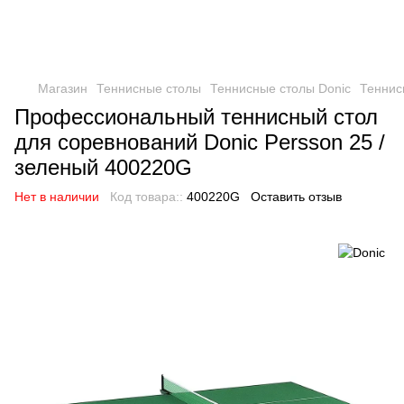
Магазин
Теннисные столы
Теннисные столы Donic
Теннис
Профессиональный теннисный стол
для соревнований Donic Persson 25 /
зеленый 400220G
Нет в наличии
Код товара::
400220G
Оставить отзыв