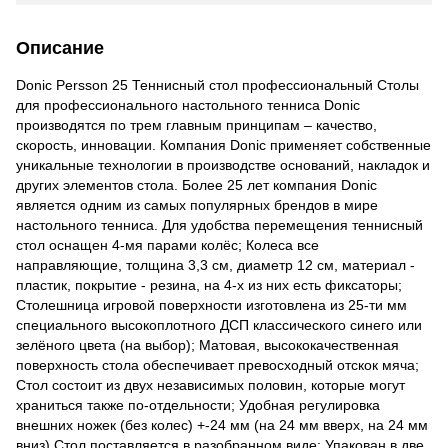
Описание
Donic Persson 25 Теннисный стол профессиональный Столы
для профессионального настольного тенниса Donic
производятся по трем главным принципам – качество,
скорость, инновации. Компания Donic применяет собственные
уникальные технологии в производстве оснований, накладок и
других элементов стола. Более 25 лет компания Donic
является одним из самых популярных брендов в мире
настольного тенниса. Для удобства перемещения теннисный
стол оснащен 4-мя парами колёс; Колеса все
направляющие, толщина 3,3 см, диаметр 12 см, материал -
пластик, покрытие - резина, на 4-х из них есть фиксаторы;
Столешница игровой поверхности изготовлена из 25-ти мм
специального высокоплотного ДСП классического синего или
зелёного цвета (на выбор); Матовая, высококачественная
поверхность стола обеспечивает превосходный отскок мяча;
Cтол состоит из двух независимых половин, которые могут
храниться также по-отдельности; Удобная регулировка
внешних ножек (без колес) +-24 мм (на 24 мм вверх, на 24 мм
вниз) Стол поставляется в разобранном виде; Упакован в две