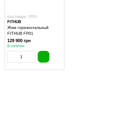
Код товара:: FP01
FITHUB
Жим горизонтальный
FITHUB FP01
129 900 грн
В наличии
(097) 977-07-17
(067) 185-95-85
Контакты
Полная версия сайта
Карта сайта