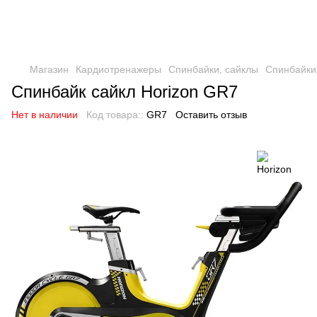
Магазин
Кардиотренажеры
Спинбайки, сайклы
Спинбайки,
Спинбайк сайкл Horizon GR7
Нет в наличии
Код товара::
GR7
Оставить отзыв