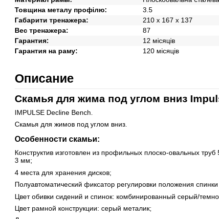
Товщина металу профілю:
3.5
Габарити тренажера:
210 х 167 х 137
Вес тренажера:
87
Гарантия:
12 місяців
Гарантия на раму:
120 місяців
Описание
Скамья для жима под углом вниз Impul
IMPULSE Declinе Bench.
Скамья для жимов под углом вниз.
Особенности скамьи:
Конструктив изготовлен из профильных плоско-овальных труб 
3 мм;
4 места для хранения дисков;
Полуавтоматический фиксатор регулировки положения спинки
Цвет обивки сидений и спинок: комбинированный серый/темн
Цвет рамной конструкции: серый металик;