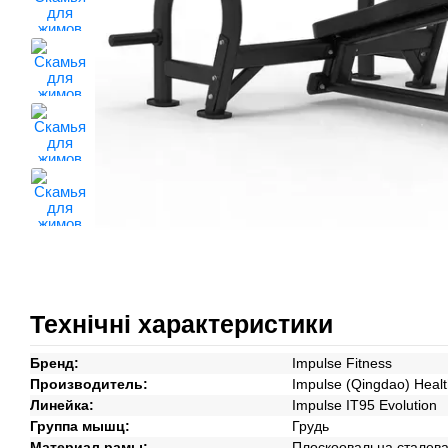
Технічні характеристики
Бренд:
Impulse Fitness
Производитель:
Impulse (Qingdao) Healt
Линейка:
Impulse IT95 Evolution
Группа мышц:
Грудь
Материал рамы:
Плоскоовальна сталев