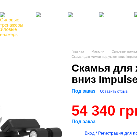
там
Блог, статьи, новости
Пользовательское соглашение
Силовые
Фитнес,
Бокс,
Теннисные
Ре
ренажеры
инвентарь
манекены
столы
по
Главная
Магазин
Силовые трена
Скамья для жимов под углом вниз Impuls
Скамья для 
вниз Impulse
Под заказ
Оставить отзыв
54 340 гр
Под заказ
%
Вход / Регистрация для п