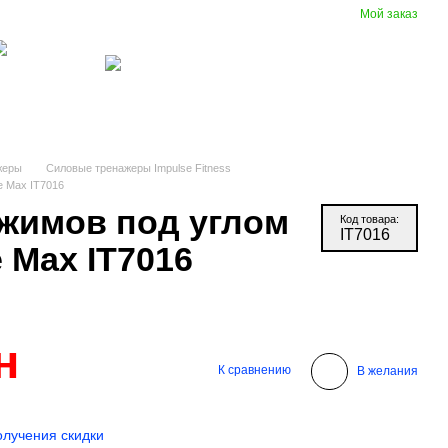
Мой заказ
Сравнение
Укр
Рус
Желания
Вход
(097) 977-07-17
зиновые
Вентиляция
крытия
жеры
Силовые тренажеры Impulse Fitness
e Max IT7016
жимов под углом
Код товара:
IT7016
 Max IT7016
н
К сравнению
В желания
олучения скидки