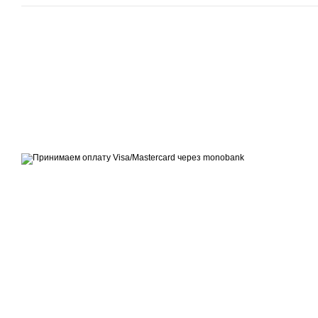
© 2007 - 2026 | TOPFITNESS.UA
Дистрибьютор спортивных тренажеров
Принимаем к оплате
Мобильная версия