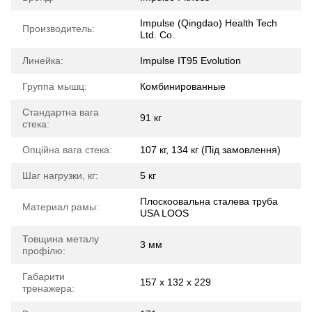
Impulse (Qingdao) Health Tech
Производитель:
Ltd. Co.
Линейка:
Impulse IT95 Evolution
Группа мышц:
Комбинированные
Стандартна вага
91 кг
стека:
Опційна вага стека:
107 кг, 134 кг (Під замовлення)
Шаг нагрузки, кг:
5 кг
Плоскоовальна сталева труба
Материал рамы:
USA LOOS
Товщина металу
3 мм
профілю:
Габарити
157 х 132 х 229
тренажера: