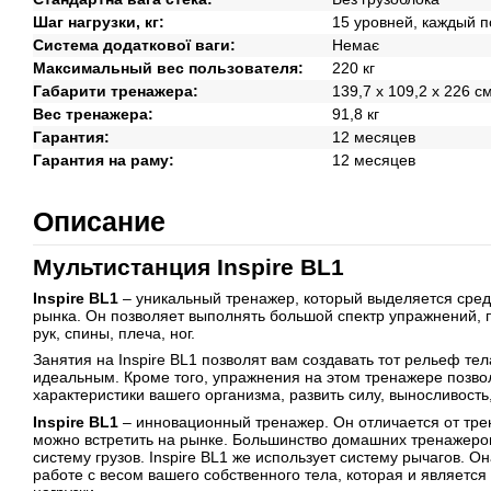
Шаг нагрузки, кг:
15 уровней, каждый п
Система додаткової ваги:
Немає
Максимальный вес пользователя:
220 кг
Габарити тренажера:
139,7 х 109,2 х 226 с
Вес тренажера:
91,8 кг
Гарантия:
12 месяцев
Гарантия на раму:
12 месяцев
Описание
Мультистанция Inspire BL1
Inspire BL1
– уникальный тренажер, который выделяется сре
рынка. Он позволяет выполнять большой спектр упражнений,
рук, спины, плеча, ног.
Занятия на Inspire BL1 позволят вам создавать тот рельеф тел
идеальным. Кроме того, упражнения на этом тренажере позв
характеристики вашего организма, развить силу, выносливость
Inspire BL1
– инновационный тренажер. Он отличается от тре
можно встретить на рынке. Большинство домашних тренажеров
систему грузов. Inspire BL1 же использует систему рычагов. О
работе с весом вашего собственного тела, которая и являетс