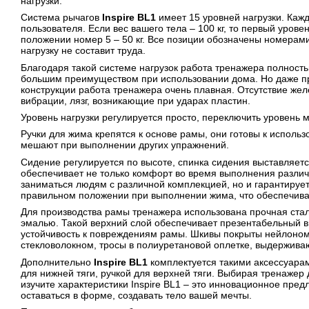
нагрузки.
Система рычагов
Inspire BL1
имеет 15 уровней нагрузки. Каж
пользователя. Если вес вашего тела – 100 кг, то первый уровень
положении номер 5 – 50 кг. Все позиции обозначены номерам
нагрузку не составит труда.
Благодаря такой системе нагрузок работа тренажера полност
большим преимуществом при использовании дома. Но даже пр
конструкции работа тренажера очень плавная. Отсутствие жел
вибрации, лязг, возникающие при ударах пластин.
Уровень нагрузки регулируется просто, переключить уровень 
Ручки для жима крепятся к основе рамы, они готовы к исполь
мешают при выполнении других упражнений.
Сидение регулируется по высоте, спинка сидения выставляетс
обеспечивает не только комфорт во время выполнения разли
заниматься людям с различной комплекцией, но и гарантируе
правильном положении при выполнении жима, что обеспечивае
Для производства рамы тренажера использована прочная ста
эмалью. Такой верхний слой обеспечивает презентабельный 
устойчивость к повреждениям рамы. Шкивы покрыты нейлоно
стекловолокном, тросы в полиуретановой оплетке, выдерживают
Дополнительно
Inspire BL1
комплектуется такими аксессуара
для нижней тяги, ручкой для верхней тяги. Выбирая тренажер
изучите характеристики Inspire BL1 – это инновационное пре
оставаться в форме, создавать тело вашей мечты.