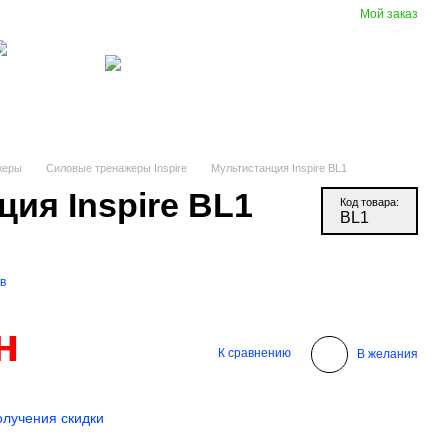
Мой заказ
Сравнение
Укр
Рус
Желания
Вход
(097) 977-07-17
зиновые
Вентиляция
крытия
жеры
Силовые тренажеры Inspire
Мультистанция Inspire BL1
ция Inspire BL1
Код товара:
BL1
в
н
К сравнению
В желания
олучения скидки