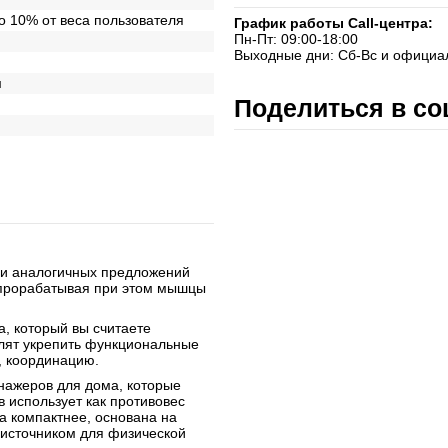
о 10% от веса пользователя
График работы Call-центра:
Пн-Пт: 09:00-18:00
Выходные дни: Сб-Вс и официа
м
Поделиться в со
ди аналогичных предложений
 прорабатывая при этом мышцы
а, который вы считаете
олят укрепить функциональные
, координацию.
нажеров для дома, которые
 использует как противовес
на компактнее, основана на
я источником для физической