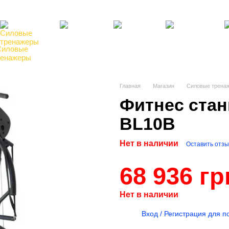
там
Блог, статьи, новости
Пользовательское соглашение
Силовые
Фитнес,
Бокс,
Теннисные
Ре
ренажеры
инвентарь
манекены
столы
по
Главная
Магазин
Силовые трена
Фитнес стан
BL10B
Нет в наличии
Оставить отзы
68 936 гр
Нет в наличии
%
Вход / Регистрация для п