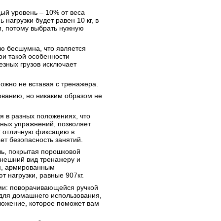
дый уровень – 10% от веса
 нагрузки будет равен 10 кг, в
и, потому выбрать нужную
ью бесшумна, что является
и такой особенности
езных грузов исключает
можно не вставая с тренажера.
зованию, но никаким образом не
я в разных положениях, что
чных упражнений, позволяет
т отличную фиксацию в
т безопасность занятий.
ль, покрытая порошковой
внешний вид тренажеру и
м, армированным
 нагрузки, равные 907кг.
ми: поворачивающейся ручкой
 для домашнего использования,
дложение, которое поможет вам