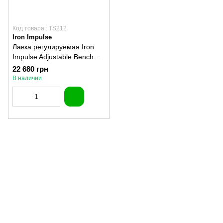
Код товара:: TS212
Iron Impulse
Лавка регулируемая Iron
Impulse Adjustable Bench
TS212
22 680 грн
В наличии
(097) 977-07-17
(067) 185-95-85
Контакты
Полная версия сайта
Карта сайта