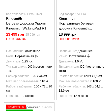
Код товара:: R1 Pro Silver
Код товара:: A1 Pro
Kingsmith
Kingsmith
Беговая дорожка Xiaomi
Портативная беговая
Kingsmith WalkingPad R1
дорожка Kingsmith
Pro Silver
WalkingPad A1 Pro
23 499 грн
18 999 грн
25 999 грн
Нет в наличии
Нет в наличии
Назначение
Домашнее
Назначение
Домашнее
Рама
Портативная 👍
Рама
Портативная 👍
Двигатель
1,25 л/с
Двигатель
1,0 к/с
Тип двигателя
DC (постоянного
Тип двигателя
DC (постоянного
тока)
тока)
Размер полотна
120 х 44 см
Размер полотна
120 х 41,5 см
Max. вес пользователя
110 кг
Max. вес пользователя
100 кг
Рабочие габариты
150 х 72 х 90
Рабочие габариты
143 х 54,7 х
см
12,9 см
Гарантия
12 місяців
Гарантия
12 місяців
АКЦИЯ −17%