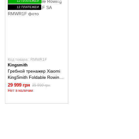
12 ПЛАТЕЖЕЙ
12 ПЛАТЕЖЕЙ
Код товара:: RMWR1F
Kingsmith
Гребной тренажер Xiaomi
KingSmith Foldable Rowing
Machine RMWR1F SA
29 999 грн
35 999 грн
Нет в наличии
(097) 977-07-17
(067) 185-95-85