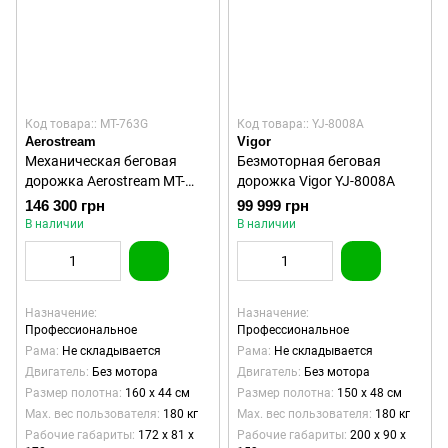
Код товара:: MT-763G
Код товара:: YJ-8008A
Aerostream
Vigor
Механическая беговая
Безмоторная беговая
дорожка Aerostream MT-
дорожка Vigor YJ-8008A
763G
146 300 грн
99 999 грн
В наличии
В наличии
Назначение
Назначение
Профессиональное
Профессиональное
Рама
Не складывается
Рама
Не складывается
Двигатель
Без мотора
Двигатель
Без мотора
Размер полотна
160 х 44 см
Размер полотна
150 х 48 см
Max. вес пользователя
180 кг
Max. вес пользователя
180 кг
Рабочие габариты
172 х 81 х
Рабочие габариты
200 х 90 х