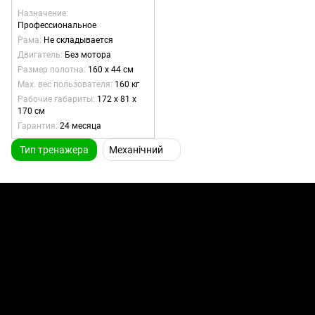
Назначение
Профессиональное
Рама
Не складывается
Двигатель
Без мотора
Размер полотна
160 х 44 см
Max. вес пользователя
160 кг
Рабочие габариты
172 х 81 х
170 см
Гарантия
24 месяца
Тип тренажера
Механічний