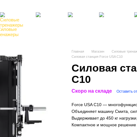
там
Блог, статьи, новости
Пользовательское соглашение
Силовые
Фитнес,
Бокс,
Теннисные
Ре
ренажеры
инвентарь
манекены
столы
по
Главная
Магазин
Силовые трена
Силовая станция Force USA C10
Силовая ста
C10
Скоро на складе
Оставить о
Force USA C10 — многофункцион
Объединяет машину Смита, сило
Выдерживает до 450 кг нагрузки
Компактное и мощное решение 