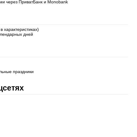
ями через ПриватБанк и Monobank
 в характеристиках)
календарных дней
льные праздники
цсетях