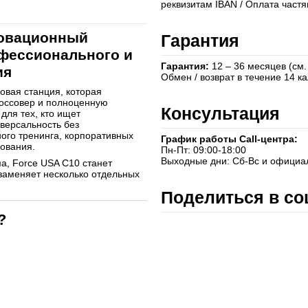
реквизитам IBAN / Оплата част
новационный
Гарантия
фессионального и
Гарантия:
12 – 36 месяцев (см.
ия
Обмен / возврат в течение 14 
вая станция, которая
россовер и полноценную
Консультация
для тех, кто ищет
версальность без
ого тренинга, корпоративных
График работы Call-центра:
зования.
Пн-Пт: 09:00-18:00
Выходные дни: Сб-Вс и официа
а, Force USA C10 станет
заменяет несколько отдельных
Поделиться в со
?