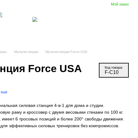
Мой заказ
Сравнение
Укр
Рус
Желания
Вход
(097) 977-07-17
зиновые
Вентиляция
крытия
жеры
Мультистанции
Мультистанции Force USA
нция Force USA
Код товара:
F-C10
тзыв
альная силовая станция 4-в-1 для дома и студии.
вую раму и кроссовер с двумя весовыми стеками по 100 кг.
, имеет 6 тросовых позиций и более 200° свободы движения.
для эффективных силовых тренировок без компромиссов.