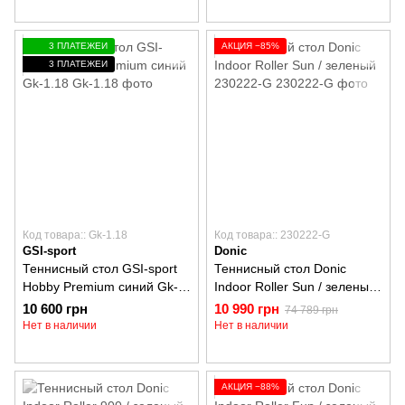
3 ПЛАТЕЖЕЙ
АКЦИЯ −85%
3 ПЛАТЕЖЕЙ
Код товара:: Gk-1.18
Код товара:: 230222-G
GSI-sport
Donic
Теннисный стол GSI-sport
Теннисный стол Donic
Hobby Premium cиний Gk-
Indoor Roller Sun / зеленый
1.18
230222-G
10 600 грн
10 990 грн
74 789 грн
Нет в наличии
Нет в наличии
АКЦИЯ −88%