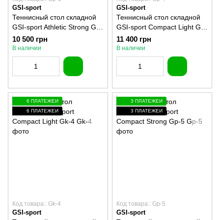
GSI-sport
GSI-sport
Теннисный стол складной
Теннисный стол складной
GSI-sport Athletic Strong Gp-
GSI-sport Compact Light Gp-
3
4
10 500 грн
11 400 грн
В наличии
В наличии
6 ПЛАТЕЖЕЙ
3 ПЛАТЕЖЕЙ
6 ПЛАТЕЖЕЙ
3 ПЛАТЕЖЕЙ
Код товара:: Gk-4
Код товара:: Gp-5
GSI-sport
GSI-sport