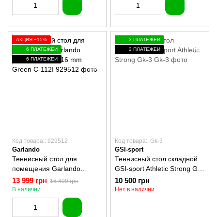
АКЦИЯ −15%
3 ПЛАТЕЖЕЙ
6 ПЛАТЕЖЕЙ
3 ПЛАТЕЖЕЙ
6 ПЛАТЕЖЕЙ
Код товара:: 929512
Код товара:: Gk-3
Garlando
GSI-sport
Теннисный стол для
Теннисный стол складной
помещения Garlando
GSI-sport Athletic Strong Gk-
Training Indoor 16 mm
3
13 999 грн
10 500 грн
16 499 грн
Green C-112I
В наличии
Нет в наличии