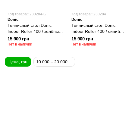
Код товара:: 230284-G
Код товара:: 230284
Donic
Donic
Теннисный стол Donic
Теннисный стол Donic
Indoor Roller 400 / зелёный
Indoor Roller 400 / синий
230284-G
230284
15 900 грн
15 900 грн
Нет в наличии
Нет в наличии
Цена, грн
10 000 – 20 000
(097) 977-07-17
(067) 185-95-85
Контакты
Полная версия сайта
Карта сайта