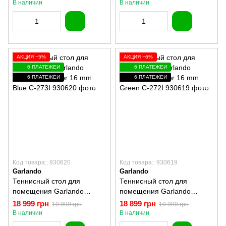
В наличии
В наличии
АКЦИЯ −5%
АКЦИЯ −6%
6 ПЛАТЕЖЕЙ
6 ПЛАТЕЖЕЙ
6 ПЛАТЕЖЕЙ
6 ПЛАТЕЖЕЙ
Код товара:: 930620
Код товара:: 930619
Garlando
Garlando
Теннисный стол для
Теннисный стол для
помещения Garlando
помещения Garlando
Challenge Indoor 16 mm
Challenge Indoor 16 mm
18 999 грн
18 899 грн
19 999 грн
19 999 грн
Blue C-273I
Green C-272I
В наличии
В наличии