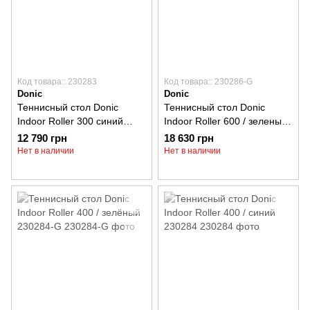
Код товара:: 230283
Код товара:: 230286-G
Donic
Donic
Теннисный стол Donic
Теннисный стол Donic
Indoor Roller 300 синий
Indoor Roller 600 / зеленый
230283
230286-G
12 790 грн
18 630 грн
Нет в наличии
Нет в наличии