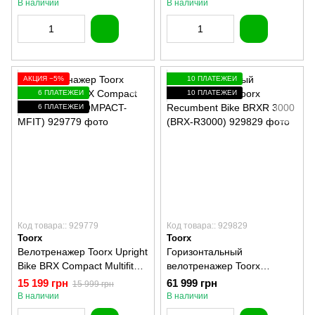
В наличии
В наличии
АКЦИЯ −5%
10 ПЛАТЕЖЕЙ
6 ПЛАТЕЖЕЙ
10 ПЛАТЕЖЕЙ
6 ПЛАТЕЖЕЙ
Код товара:: 929779
Код товара:: 929829
Toorx
Toorx
Велотренажер Toorx Upright
Горизонтальный
Bike BRX Compact Multifit
велотренажер Toorx
(BRX-COMPACT-MFIT)
Recumbent Bike BRXR 3000
15 199 грн
61 999 грн
15 999 грн
(BRX-R3000)
В наличии
В наличии