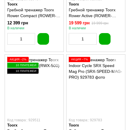
Toorx
Toorx
Гребной тренажер Toorx
Гребной тренажер Toorx
Rower Compact (ROWER-
Rower Active (ROWER-
COMPACT)
ACTIVE)
12 399 грн
19 599 грн
19 999 грн
В наличии
В наличии
АКЦИЯ −2%
АКЦИЯ −7%
10 ПЛАТЕЖЕЙ
10 ПЛАТЕЖЕЙ
Код товара:: 929511
Код товара:: 929783
Toorx
Toorx