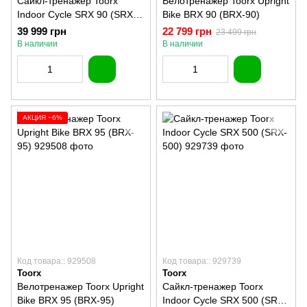
Сайкл-тренажер Toorx
Велотренажер Toorx Upright
Indoor Cycle SRX 90 (SRX-
Bike BRX 90 (BRX-90)
90)
39 999 грн
22 799 грн
23 499 грн
В наличии
В наличии
АКЦИЯ −6%
Код товара:: 929508
Код товара:: 929739
Toorx
Toorx
Велотренажер Toorx Upright
Сайкл-тренажер Toorx
Bike BRX 95 (BRX-95)
Indoor Cycle SRX 500 (SRX-