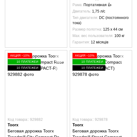
Рама
Портативная 👍
Двигатель
1,75 л/с
Тип двигателя
DC (постоянного
тока)
Размер полотна
125 х 44 см
Max. вес пользователя
100 кг
Гарантия
12 місяців
АКЦИЯ −10%
АКЦИЯ −10%
10 ПЛАТЕЖЕЙ
10 ПЛАТЕЖЕЙ
10 ПЛАТЕЖЕЙ
10 ПЛАТЕЖЕЙ
Код товара:: 929882
Код товара:: 929878
Toorx
Toorx
Беговая дорожка Toorx
Беговая дорожка Toorx