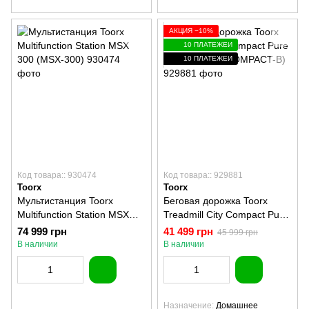
АКЦИЯ −10%
10 ПЛАТЕЖЕЙ
10 ПЛАТЕЖЕЙ
Код товара:: 930474
Код товара:: 929881
Toorx
Toorx
Мультистанция Toorx
Беговая дорожка Toorx
Multifunction Station MSX
Treadmill City Compact Pure
300 (MSX-300)
Bronze (CITY-COMPACT-B)
74 999 грн
41 499 грн
45 999 грн
В наличии
В наличии
Назначение
Домашнее