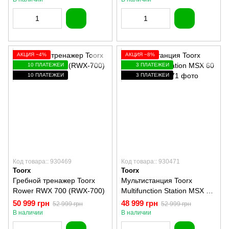
АКЦИЯ −4%
АКЦИЯ −8%
10 ПЛАТЕЖЕЙ
3 ПЛАТЕЖЕЙ
10 ПЛАТЕЖЕЙ
3 ПЛАТЕЖЕЙ
Код товара:: 930469
Код товара:: 930471
Toorx
Toorx
Гребной тренажер Toorx
Мультистанция Toorx
Rower RWX 700 (RWX-700)
Multifunction Station MSX 60
(MSX-60)
50 999 грн
48 999 грн
52 999 грн
52 999 грн
В наличии
В наличии