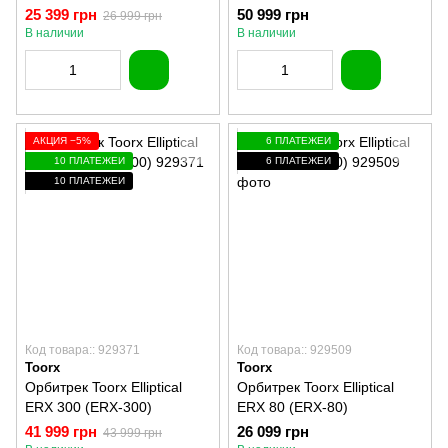
500)
25 399 грн
50 999 грн
26 999 грн
В наличии
В наличии
АКЦИЯ −5%
6 ПЛАТЕЖЕЙ
10 ПЛАТЕЖЕЙ
6 ПЛАТЕЖЕЙ
10 ПЛАТЕЖЕЙ
Код товара:: 929371
Код товара:: 929509
Toorx
Toorx
Орбитрек Toorx Elliptical
Орбитрек Toorx Elliptical
ERX 300 (ERX-300)
ERX 80 (ERX-80)
41 999 грн
26 099 грн
43 999 грн