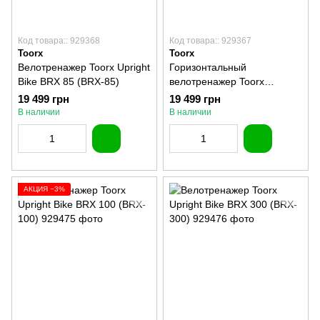
Код товара:: 929368
Код товара:: 929367
Toorx
Toorx
Велотренажер Toorx Upright
Горизонтальный
Bike BRX 85 (BRX-85)
велотренажер Toorx
Recumbent Bike BRXR 65
19 499 грн
19 499 грн
Comfort (BRX-R65-
В наличии
В наличии
COMFORT)
АКЦИЯ −3%