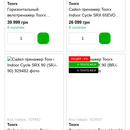
Toorx
Toorx
Горизонтальный
Сайкл-тренажер Toorx
велотренажер Toorx
Indoor Cycle SRX 65EVO
Recumbent Bike BRXR 300
(SRX-65EVO)
39 999 грн
26 099 грн
(BRX-R300)
В наличии
В наличии
АКЦИЯ −3%
6 ПЛАТЕЖЕЙ
6 ПЛАТЕЖЕЙ
Код товара:: 929482
Код товара:: 929507
Toorx
Toorx