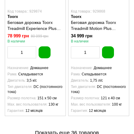
Код товара:: 929874
Код товара:: 929868
Toorx
Toorx
Беговая дорожка Toorx
Беговая дорожка Toorx
Treadmill Experience Plus
Treadmill Motion Plus
TFT (EXPERIENCE-PLUS-
(MOTION-PLUS)
78 999 грн
34 999 грн
80 099 грн
TFT)
В наличии
В наличии
Назначение
Домашнее
Назначение
Домашнее
Рама
Складывается
Рама
Складывается
Двигатель
3,5 к/с
Двигатель
1,75 л/с
Тип двигателя
DC (постоянного
Тип двигателя
DC (постоянного
тока)
тока)
Размер полотна
151 х 50 см
Размер полотна
121 х 40 см
Max. вес пользователя
130 кг
Max. вес пользователя
100 кг
Гарантия
12 місяців
Гарантия
12 місяців
Показать еще 36 товаров