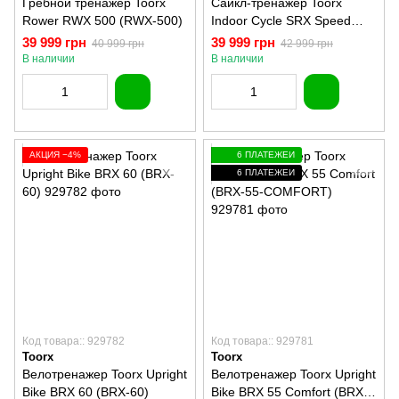
Гребной тренажер Toorx
Сайкл-тренажер Toorx
Rower RWX 500 (RWX-500)
Indoor Cycle SRX Speed
Mag Pro (SRX-SPEED-MAG-
39 999 грн
39 999 грн
40 999 грн
42 999 грн
PRO)
В наличии
В наличии
АКЦИЯ −4%
6 ПЛАТЕЖЕЙ
6 ПЛАТЕЖЕЙ
Код товара:: 929782
Код товара:: 929781
Toorx
Toorx
Велотренажер Toorx Upright
Велотренажер Toorx Upright
Bike BRX 60 (BRX-60)
Bike BRX 55 Comfort (BRX-