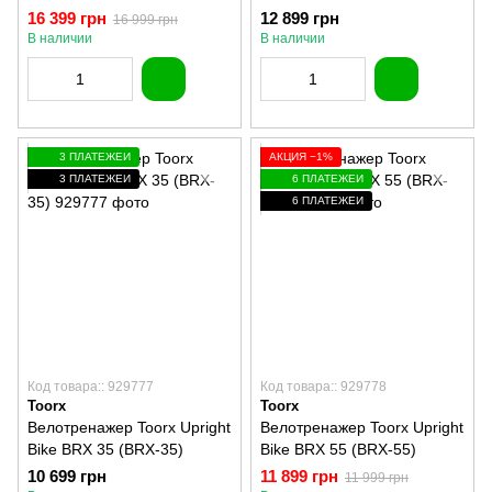
55-COMFORT)
16 399 грн
12 899 грн
16 999 грн
В наличии
В наличии
3 ПЛАТЕЖЕЙ
АКЦИЯ −1%
3 ПЛАТЕЖЕЙ
6 ПЛАТЕЖЕЙ
6 ПЛАТЕЖЕЙ
Код товара:: 929777
Код товара:: 929778
Toorx
Toorx
Велотренажер Toorx Upright
Велотренажер Toorx Upright
Bike BRX 35 (BRX-35)
Bike BRX 55 (BRX-55)
10 699 грн
11 899 грн
11 999 грн