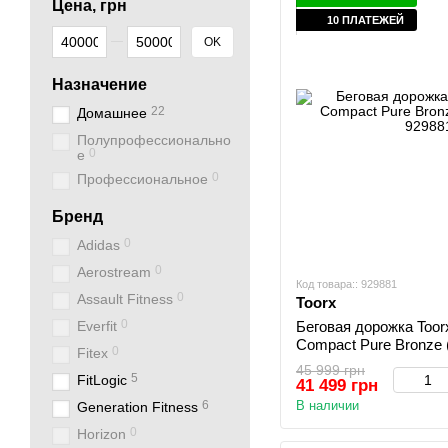
Цена, грн
10 ПЛАТЕЖЕЙ
От Цена, грн
До Цена, грн
OK
Назначение
22
Домашнее
Полупрофессионально
0
е
0
Профессиональное
Бренд
0
Adidas
0
Aerostream
Код товара:: 929881
0
Assault Fitness
Toorx
0
Everfit
Беговая дорожка Toorx
Compact Pure Bronze
0
Fitex
45 999 грн
5
FitLogic
41 499 грн
6
В наличии
Generation Fitness
0
Horizon