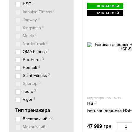
1
HSF
10 ПЛАТЕЖЕЙ
0
Impulse Fitness
12 ПЛАТЕЖЕЙ
0
Jogway
0
Kingsmith
0
Matrix
0
NordicTrack
1
OMA Fitness
3
Pro-Form
4
Reebok
2
Spirit Fitness
0
Sportop
2
Toorx
Код товара:: HSF-5210
3
Vigor
HSF
Тип тренажера
Беговая дорожка HSF
22
Електричний
47 999 грн
0
Механічний