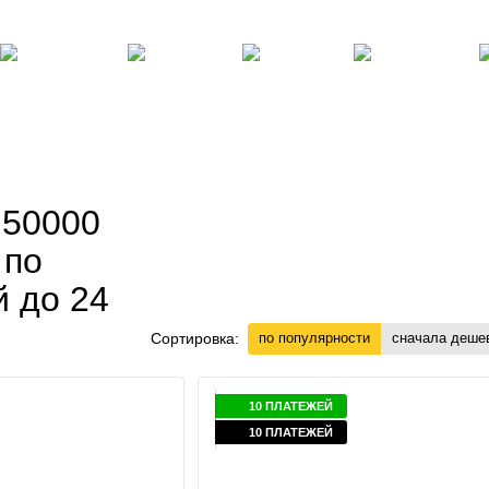
там
Блог, статьи, новости
Пользовательское соглашение
Силовые
Фитнес,
Бокс,
Теннисные
Ре
ренажеры
инвентарь
манекены
столы
по
 50000
 по
й до 24
Сортировка:
по популярности
сначала деше
10 ПЛАТЕЖЕЙ
10 ПЛАТЕЖЕЙ