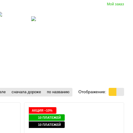
Мой заказ
Сравнение
Укр
Рус
Желания
Вход
(097) 977-07-17
зиновые
Вентиляция
крытия
Отображение:
вле
сначала дороже
по названию
АКЦИЯ −10%
10 ПЛАТЕЖЕЙ
10 ПЛАТЕЖЕЙ