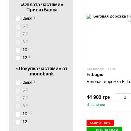
«Оплата частями»
ПриватБанка
3
Выкл
0
6
0
7
0
8
23
10
1
12
«Покупка частями» от
Код товара:: ET1601
monobank
FitLogic
Беговая дорожка FitL
3
Выкл
0
6
44 900 грн
0
7
В наличии
0
8
22
10
2
12
АКЦИЯ −10%
10 ПЛАТЕЖЕЙ