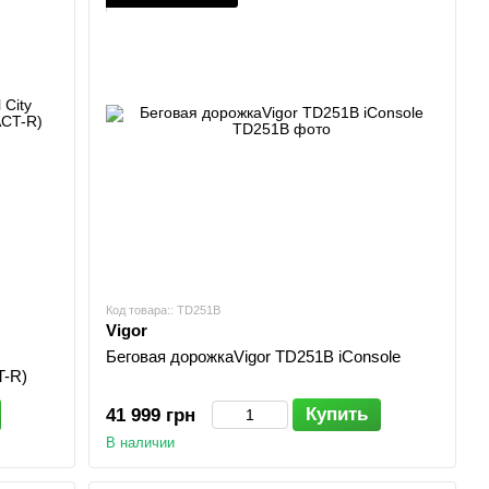
Код товара:: TD251B
Vigor
Беговая дорожкаVigor TD251B iConsole
T-R)
Купить
41 999 грн
В наличии