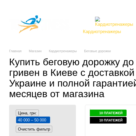
Перейти к основному контенту
О компании
Магазин
Доставка и оплата
Обмен и возврат
Клиен
Отзывы о магазине
Контакты
Торговые марки
Кардиотренажеры
т
Главная
Магазин
Кардиотренажеры
Беговые дорожки
Купить беговую дорожку до
гривен в Киеве с доставкой
Украине и полной гарантие
месяцев от магазина
Цена, грн:
10 ПЛАТЕЖЕЙ
40 000 – 50 000
10 ПЛАТЕЖЕЙ
Очистить фильтр