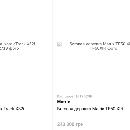
Код товара:: M TF50XIR
Matrix
icTrack X32i
Беговая дорожка Matrix TF50 XIR
243 000 грн