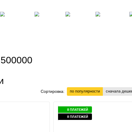
там
Блог, статьи, новости
Пользовательское соглашение
Силовые
Фитнес,
Бокс,
Теннисные
Ре
ренажеры
инвентарь
манекены
столы
по
 500000
и
Сортировка:
по популярности
сначала деше
8 ПЛАТЕЖЕЙ
8 ПЛАТЕЖЕЙ