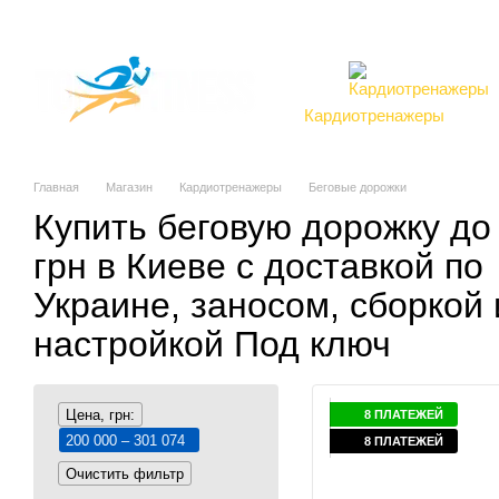
Перейти к основному контенту
О компании
Магазин
Доставка и оплата
Обмен и возврат
Клиен
Отзывы о магазине
Контакты
Торговые марки
Кардиотренажеры
т
Главная
Магазин
Кардиотренажеры
Беговые дорожки
Купить беговую дорожку до
грн в Киеве с доставкой по
Украине, заносом, сборкой 
настройкой Под ключ
Цена, грн:
8 ПЛАТЕЖЕЙ
200 000 – 301 074
8 ПЛАТЕЖЕЙ
Очистить фильтр