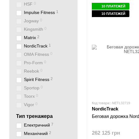
0
HSF
10 ПЛАТЕЖЕЙ
1
Impulse Fitness
10 ПЛАТЕЖЕЙ
0
Jogway
0
Kingsmith
2
Matrix
1
NordicTrack
0
OMA Fitness
0
Pro-Form
0
Reebok
2
Spirit Fitness
0
Sportop
0
Toorx
Код товара:: NETL32719
0
Vigor
NordicTrack
Тип тренажера
Беговая дорожка Nord
7
Електричний
262 125 грн
2
Механічний