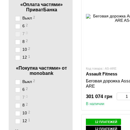
«Оплата частями»
ПриватБанка
2
Выкл
2
6
0
7
2
8
2
10
1
12
«Покупка частями» от
Код товара:: AS-ARE
monobank
Assault Fitness
Беговая дорожка Assau
2
Выкл
ARE
2
6
301 074 грн
0
7
В наличии
2
8
2
10
1
12
12 ПЛАТЕЖЕЙ
12 ПЛАТЕЖЕЙ