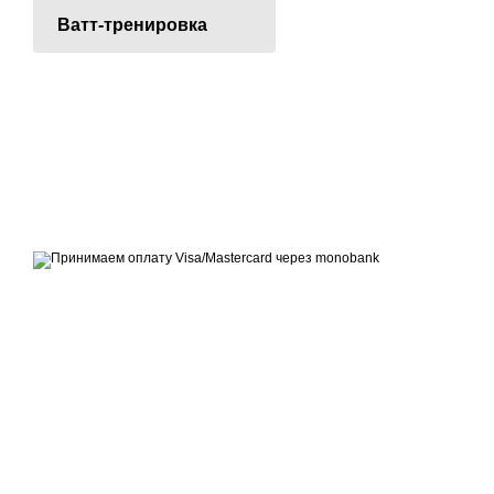
Ватт-тренировка
© 2007 - 2026 | TOPFITNESS.UA
Дистрибьютор спортивных тренажеров
Принимаем к оплате
Мобильная версия