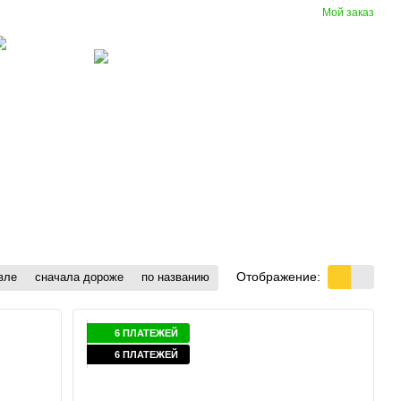
Мой заказ
Сравнение
Укр
Рус
Желания
Вход
(097) 977-07-17
зиновые
Вентиляция
крытия
Отображение:
вле
сначала дороже
по названию
6 ПЛАТЕЖЕЙ
6 ПЛАТЕЖЕЙ