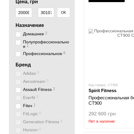
Цена, грн
От Цена, грн
До Цена, грн
OK
Назначение
2
Домашнее
Полупрофессионально
1
е
6
Профессиональное
Бренд
0
Adidas
0
Aerostream
Код товара:: CT900
2
Assault Fitness
Spirit Fitness
0
Everfit
Профессиональная бег
CT900
1
Fitex
0
292 600 грн
FitLogic
0
Нет в наличии
Generation Fitness
0
Horizon