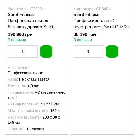
Код товара:: CT800+
Код товара:: CU800+
Spirit Fitness
Spirit Fitness
Профессиональная
Профессиональный
беговая дорожка Spirit
велотренажер Spirit CU800+
CT800+
190 960 грн
88 199 грн
В наличии
В наличии
Назначение
Профессиональное
Рама
Не складывается
Двигатель
4,0 л/с
Тип двигателя
AC (переменного
тока)
Размер полотна
153 х 56 см
Max. вес пользователя
180 кг
Рабочие габариты
208 x 88 x
148 см
Гарантия
12 місяців