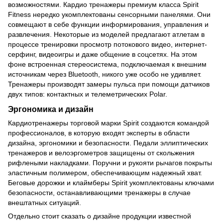
возможностями. Кардио тренажеры премиум класса Spirit
Fitness нередко укомплектованы сенсорными панелями. Они
совмещают в себе функции информирования, управления и
развлечения. Некоторые из моделей предлагают атлетам в
процессе тренировки просмотр потокового видео, интернет-
серфинг, видеоигры и даже общение в соцсетях. На этом
фоне встроенная стереосистема, подключаемая к внешним
источникам через Bluetooth, никого уже особо не удивляет.
Тренажеры производят замеры пульса при помощи датчиков
двух типов: контактных и телеметрических Polar.
Эргономика и дизайн
Кардиотренажеры торговой марки Spirit создаются командой
профессионалов, в которую входят эксперты в области
дизайна, эргономики и безопасности. Педали эллиптических
тренажеров и велоэргометров защищены от скольжения
рифлеными накладками. Поручни и рукояти рычагов покрыты
эластичным полимером, обеспечивающим надежный хват.
Беговые дорожки и клаймберы Spirit укомплектованы ключами
безопасности, останавливающими тренажеры в случае
внештатных ситуаций.
Отдельно стоит сказать о дизайне продукции известной