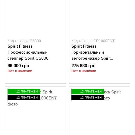
Код товара:: CS800
Код товара:: CR1000ENT
Spirit Fitness
Spirit Fitness
Профессиональный
Горизонтальный
степпер Spirit CS800
велотренажер Spirit
CR1000ENT
99 000 грн
275 880 грн
Нет в наличии
Нет в наличии
12 ПЛАТЕЖЕЙ
12 ПЛАТЕЖЕЙ
12 ПЛАТЕЖЕЙ
12 ПЛАТЕЖЕЙ