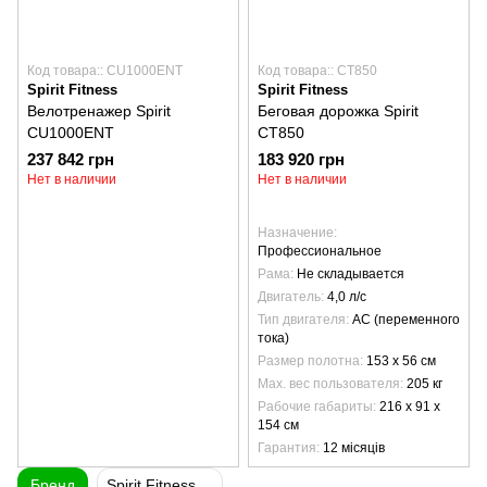
Код товара:: CU1000ENT
Код товара:: CT850
Spirit Fitness
Spirit Fitness
Велотренажер Spirit
Беговая дорожка Spirit
CU1000ENT
CT850
237 842 грн
183 920 грн
Нет в наличии
Нет в наличии
Назначение
Профессиональное
Рама
Не складывается
Двигатель
4,0 л/с
Тип двигателя
AC (переменного
тока)
Размер полотна
153 х 56 см
Max. вес пользователя
205 кг
Рабочие габариты
216 x 91 x
154 см
Гарантия
12 місяців
Бренд
Spirit Fitness