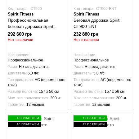
Код товара:: CT900
Код товара:: CT900-ENT
Spirit Fitness
Spirit Fitness
Профессиональная
Беговая дорожка Spirit
беговая дорожка Spirit
CT900-ENT
CT900
292 600 грн
232 880 грн
Нет в наличии
Нет в наличии
Назначение
Назначение
Профессиональное
Профессиональное
Рама
Не складывается
Рама
Не складывается
Двигатель
5,0 л/с
Двигатель
5,0 л/с
Тип двигателя
AC (переменного
Тип двигателя
AC (переменного
тока)
тока)
Размер полотна
157 х 56 см
Размер полотна
157 х 56 см
Max. вес пользователя
200 кг
Max. вес пользователя
200 кг
Гарантия
12 місяців
Гарантия
12 місяців
10 ПЛАТЕЖЕЙ
12 ПЛАТЕЖЕЙ
10 ПЛАТЕЖЕЙ
12 ПЛАТЕЖЕЙ