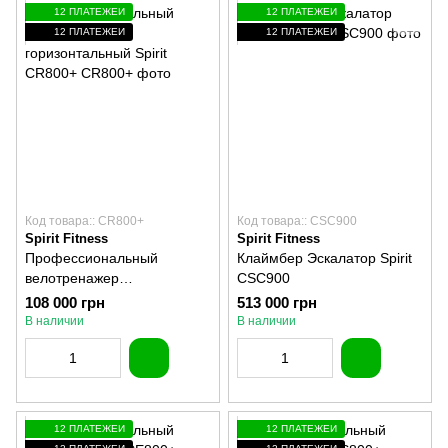
12 ПЛАТЕЖЕЙ
12 ПЛАТЕЖЕЙ
12 ПЛАТЕЖЕЙ
12 ПЛАТЕЖЕЙ
Код товара:: CR800+
Код товара:: CSC900
Spirit Fitness
Spirit Fitness
Профессиональный
Клаймбер Эскалатор Spirit
велотренажер
CSC900
горизонтальный Spirit
108 000 грн
513 000 грн
CR800+
В наличии
В наличии
12 ПЛАТЕЖЕЙ
12 ПЛАТЕЖЕЙ