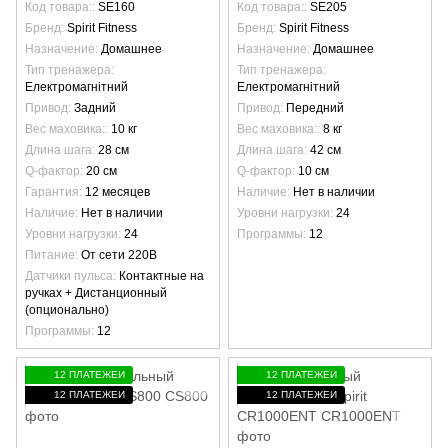
Код товара:
SE160
Код товара:
SE205
Бренд
Spirit Fitness
Бренд
Spirit Fitness
Назначение
Домашнее
Назначение
Домашнее
Тип тренажера
Тип тренажера
Електромагнітний
Електромагнітний
Привод
Задний
Привод
Передний
Вес маховика:
10 кг
Вес маховика:
8 кг
Длина шага
28 см
Длина шага
42 см
Q-фактор
20 см
Q-фактор
10 см
Гарантия
12 месяцев
Наличие
Нет в наличии
Наличие
Нет в наличии
Уровни нагрузки
24
Уровни нагрузки
24
Программы
12
Питание
От сети 220В
Датчики пульса
Контактные на
ручках + Дистанционный
(опционально)
Программы
12
12 ПЛАТЕЖЕЙ
12 ПЛАТЕЖЕЙ
12 ПЛАТЕЖЕЙ
12 ПЛАТЕЖЕЙ