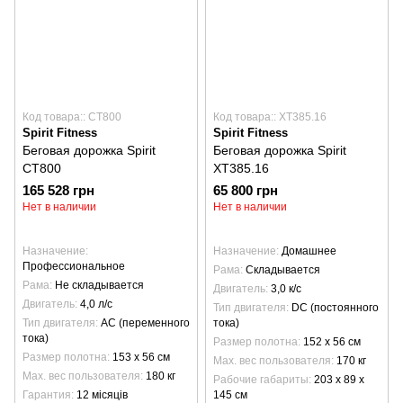
Код товара:: CT800
Код товара:: XT385.16
Spirit Fitness
Spirit Fitness
Беговая дорожка Spirit
Беговая дорожка Spirit
CT800
XT385.16
165 528 грн
65 800 грн
Нет в наличии
Нет в наличии
Назначение
Назначение
Домашнее
Профессиональное
Рама
Складывается
Рама
Не складывается
Двигатель
3,0 к/с
Двигатель
4,0 л/с
Тип двигателя
DC (постоянного
Тип двигателя
AC (переменного
тока)
тока)
Размер полотна
152 х 56 см
Размер полотна
153 х 56 см
Max. вес пользователя
170 кг
Max. вес пользователя
180 кг
Рабочие габариты
203 х 89 х
Гарантия
12 місяців
145 см