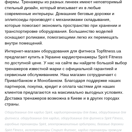
фирмы. Тренажеры из разных линеек имеют неповторимый
стильный дизайн, который вписывает их в любые
современные интерьеры. Домашние
беговые дорожки
и
эллипсоиды производят с механизмами складывания,
которые помогают экономить пространство при хранении и
транспортировке оборудования. Большинство моделей
оснащают роликами, помогающими легко их перемещать
внутри помещений.
Интернет-магазин оборудования для фитнеса Topfitness.ua
предлагает купить в Украине кардиотренажеры Spirit Fitness
по доступной цене. У нас на сайте вы найдете большой выбор
тренажеров известной марки с официальной гарантией и
сервисным обслуживанием. Наш магазин сотрудничает с
Приватбанком и Монобанком. Благодаря поддержке наших
партнеров, покупка, кредит и оплата частями для наших
клиентов предлагаются на максимально выгодных условиях.
Доставка тренажеров возможна в Киеве и в других городах
страны.
Оборудование для кардио Spirit, кардиотренажеры для дома, оборудование для
фитнеса. оборудование для кардио, оборудование для фитнеса Spirit Fitness,
аэробные тренажеры Spirit, электромагнитные орбитреки, беговые дорожки
Spirit Fitness, велотренажеры Спирит Фитнес, кардио тренажеры премиум