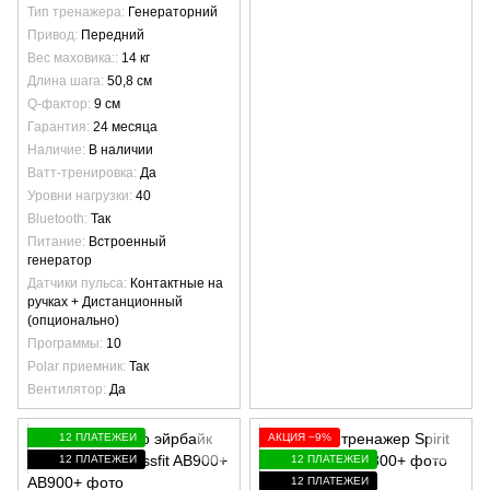
Тип тренажера
Генераторний
Привод
Передний
Вес маховика:
14 кг
Длина шага
50,8 см
Q-фактор
9 см
Гарантия
24 месяца
Наличие
В наличии
Ватт-тренировка
Да
Уровни нагрузки
40
Bluetooth
Так
Питание
Встроенный
генератор
Датчики пульса
Контактные на
ручках + Дистанционный
(опционально)
Программы
10
Polar приемник
Так
Вентилятор
Да
12 ПЛАТЕЖЕЙ
АКЦИЯ −9%
12 ПЛАТЕЖЕЙ
12 ПЛАТЕЖЕЙ
12 ПЛАТЕЖЕЙ