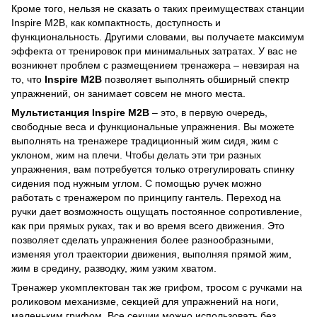
Кроме того, нельзя не сказать о таких преимуществах станции
Inspire M2B, как компактность, доступность и
функциональность. Другими словами, вы получаете максимум
эффекта от тренировок при минимальных затратах. У вас не
возникнет проблем с размещением тренажера – невзирая на
то, что
Inspire M2B
позволяет выполнять обширный спектр
упражнений, он занимает совсем не много места.
Мультистанция Inspire M2B
– это, в первую очередь,
свободные веса и функциональные упражнения. Вы можете
выполнять на тренажере традиционный жим сидя, жим с
уклоном, жим на плечи. Чтобы делать эти три разных
упражнения, вам потребуется только отрегулировать спинку
сидения под нужным углом. С помощью ручек можно
работать с тренажером по принципу гантель. Переход на
ручки дает возможность ощущать постоянное сопротивление,
как при прямых руках, так и во время всего движения. Это
позволяет сделать упражнения более разнообразными,
изменяя угол траектории движения, выполняя прямой жим,
жим в средину, разводку, жим узким хватом.
Тренажер укомплектован так же грифом, тросом с ручками на
роликовом механизме, секцией для упражнений на ноги,
маленьким грифом. Все секции можно использовать без