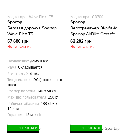
Код товара:: Wave Flex - T5
Код товара:: CB700
Sportop
Sportop
Беговая дорожка Sportop
Велотренажер Эйрбайк
Wave Flex T5
Sportop AirBike Crossfit
CB700
57 680 грн
62 282 грн
Нет в наличии
Нет в наличии
Назначение
Домашнее
Рама
Складывается
Двигатель
2,75 к/с
Тип двигателя
DC (постоянного
тока)
Размер полотна
140 х 50 см
Max. вес пользователя
150 кг
Рабочие габариты
188 х 93 х
149 см
Гарантия
12 місяців
10 ПЛАТЕЖЕЙ
10 ПЛАТЕЖЕЙ