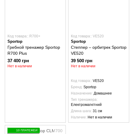
Код товара:: R700+
Код товара:: VE520
Sportop
Sportop
Гребной тренажер Sportop
Степпер – орбитрек Sportop
R700 Plus
VE520
37 400 грн
39 500 грн
Нет в наличии
Нет в наличии
Код товара:
VE520
Бренд
Sportop
Назначение
Домашнее
Тип тренажера
Електромагнітний
Длина шага
31 см
Наличие
Нет в наличии
10 ПЛАТЕЖЕЙ