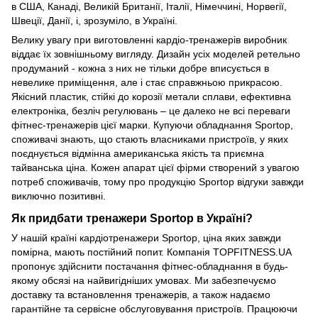
в США, Канаді, Великій Британії, Італії, Німеччині, Норвегії,
Швеції, Данії, і, зрозуміло, в Україні.
Велику увагу при виготовленні кардіо-тренажерів виробник
віддає їх зовнішньому вигляду. Дизайн усіх моделей ретельно
продуманий - кожна з них не тільки добре вписується в
невелике приміщення, але і стає справжньою прикрасою.
Якісний пластик, стійкі до корозії метали сплави, ефективна
електроніка, безліч регулювань – це далеко не всі переваги
фітнес-тренажерів цієї марки. Купуючи обладнання Sportop,
споживачі знають, що стають власниками пристроїв, у яких
поєднується відмінна американська якість та приємна
тайванська ціна. Кожен апарат цієї фірми створений з увагою
потреб споживачів, тому про продукцію Sportop відгуки завжди
виключно позитивні.
Як придбати тренажери Sportop в Україні?
У нашій країні кардіотренажери Sportop, ціна яких завжди
помірна, мають постійний попит. Компанія TOPFITNESS.UA
пропонує здійснити постачання фітнес-обладнання в будь-
якому обсязі на найвигідніших умовах. Ми забезпечуємо
доставку та встановлення тренажерів, а також надаємо
гарантійне та сервісне обслуговування пристроїв. Працюючи