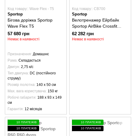
Код товару:: Wave Flex - T5
Код товару:: CB700
Sportop
Sportop
Бігова доріжка Sportop
Велотренажер Ейрбайк
Wave Flex T5
Sportop AirBike Crossfit
CB700
57 680 грн
62 282 грн
Немає в наявності
Немає в наявності
Призначення
Домашнє
Рама
Складається
Двигун
2,75 к/с
Тип двигуна
DC (постійного
струму)
Розмір полотна
140 х 50 см
Max. вага користувача
150 кг
Робочі габарити
188 х 93 х 149
см
Гарантія
12 місяців
10 ПЛАТЕЖІВ
10 ПЛАТЕЖІВ
10 ПЛАТЕЖІВ
10 ПЛАТЕЖІВ