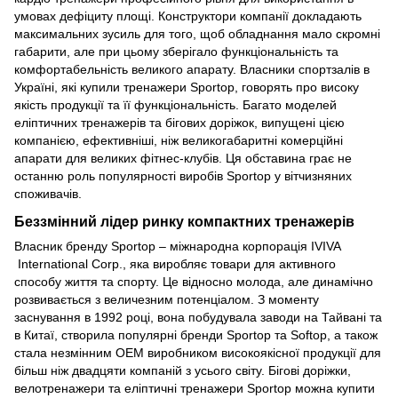
умовах дефіциту площі. Конструктори компанії докладають
максимальних зусиль для того, щоб обладнання мало скромні
габарити, але при цьому зберігало функціональність та
комфортабельність великого апарату. Власники спортзалів в
Україні, які купили тренажери Sportop, говорять про високу
якість продукції та її функціональність. Багато моделей
еліптичних тренажерів та бігових доріжок, випущені цією
компанією, ефективніші, ніж великогабаритні комерційні
апарати для великих фітнес-клубів. Ця обставина грає не
останню роль популярності виробів Sportop у вітчизняних
споживачів.
Беззмінний лідер ринку компактних тренажерів
Власник бренду Sportop – міжнародна корпорація IVIVA
International Corp., яка виробляє товари для активного
способу життя та спорту. Це відносно молода, але динамічно
розвивається з величезним потенціалом. З моменту
заснування в 1992 році, вона побудувала заводи на Тайвані та
в Китаї, створила популярні бренди Sportop та Softop, а також
стала незмінним ОЕМ виробником високоякісної продукції для
більш ніж двадцяти компаній з усього світу. Бігові доріжки,
велотренажери та еліптичні тренажери Sportop можна купити