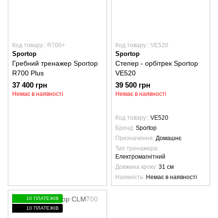
Код товару:: R700+
Код товару:: VE520
Sportop
Sportop
Гребний тренажер Sportop
Степер - орбітрек Sportop
R700 Plus
VE520
37 400 грн
39 500 грн
Немає в наявності
Немає в наявності
Код товару:
VE520
Бренд
Sportop
Призначення
Домашнє
Тип тренажера
Електромагнітний
Довжина кроку
31 см
Наявність
Немає в наявності
10 ПЛАТЕЖІВ
10 ПЛАТЕЖІВ