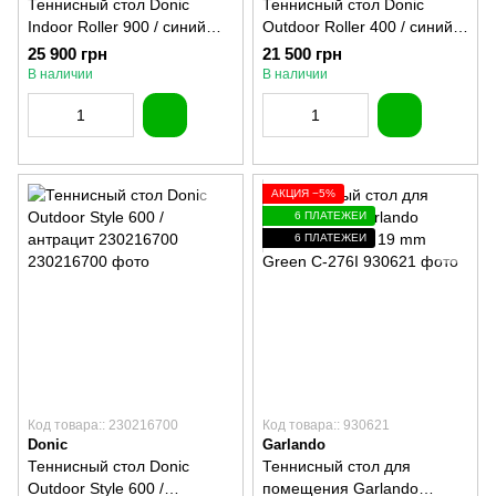
Теннисный стол Donic
Теннисный стол Donic
Indoor Roller 900 / синий
Outdoor Roller 400 / синий
230289-B
230294-B
25 900 грн
21 500 грн
В наличии
В наличии
АКЦИЯ −5%
6 ПЛАТЕЖЕЙ
6 ПЛАТЕЖЕЙ
Код товара:: 230216700
Код товара:: 930621
Donic
Garlando
Теннисный стол Donic
Теннисный стол для
Outdoor Style 600 /
помещения Garlando