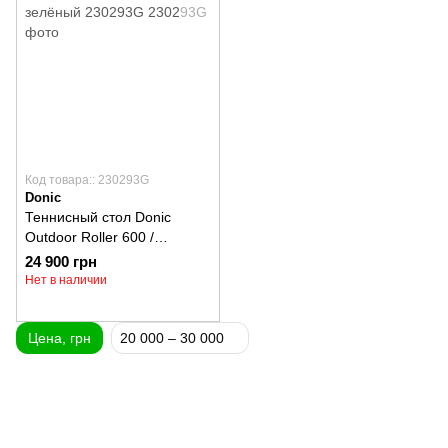
Код товара:: 230293G
Donic
Теннисный стол Donic
Outdoor Roller 600 /
зелёный 230293G
24 900 грн
Нет в наличии
Цена, грн
20 000 – 30 000