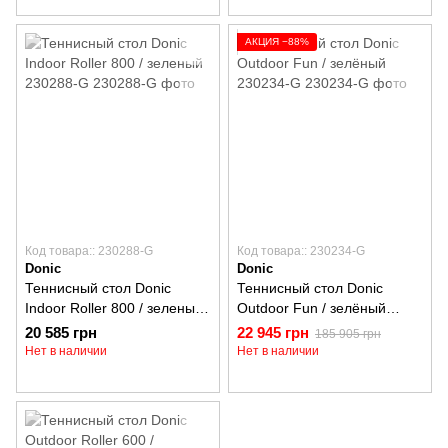
АКЦИЯ −88%
Код товара:: 230288-G
Код товара:: 230234-G
Donic
Donic
Теннисный стол Donic
Теннисный стол Donic
Indoor Roller 800 / зеленый
Outdoor Fun / зелёный
230288-G
230234-G
20 585 грн
22 945 грн
185 905 грн
Нет в наличии
Нет в наличии