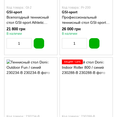
Код товара:: Gt-2
Код товара:: Pr-200
GSI-sport
GSI-sport
Всепогодный теннисный
Профессиональный
стол GSI-sport Athletic
теннисный стол GSI-sport
Outdoor Alu Line Gt-2
G-profi 200 Pr-200
21 800 грн
26 000 грн
В наличии
В наличии
АКЦИЯ −14%
Код товара:: 230234-B
Код товара:: 230288-B