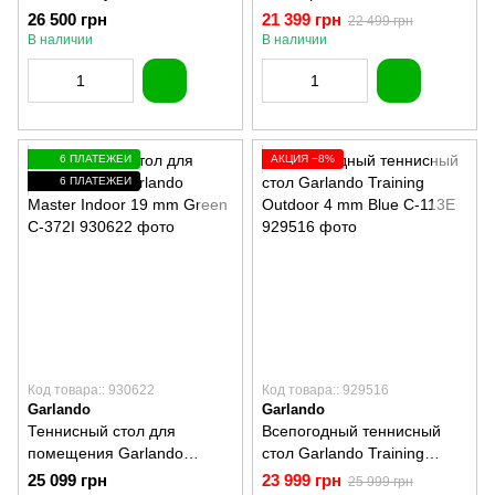
антрацит 230216700
Advance Indoor 19 mm
26 500 грн
21 399 грн
22 499 грн
Green C-276I
В наличии
В наличии
6 ПЛАТЕЖЕЙ
АКЦИЯ −8%
6 ПЛАТЕЖЕЙ
Код товара:: 930622
Код товара:: 929516
Garlando
Garlando
Теннисный стол для
Всепогодный теннисный
помещения Garlando
стол Garlando Training
Master Indoor 19 mm Green
Outdoor 4 mm Blue C-113E
25 099 грн
23 999 грн
25 999 грн