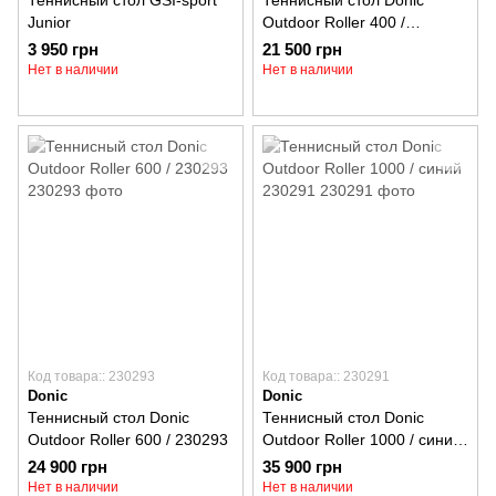
Теннисный стол GSI-sport
Теннисный стол Donic
Junior
Outdoor Roller 400 /
зеленый 230294-G
3 950 грн
21 500 грн
Нет в наличии
Нет в наличии
Код товара:: 230293
Код товара:: 230291
Donic
Donic
Теннисный стол Donic
Теннисный стол Donic
Outdoor Roller 600 / 230293
Outdoor Roller 1000 / синий
230291
24 900 грн
35 900 грн
Нет в наличии
Нет в наличии