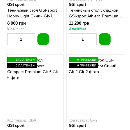
GSI-sport
GSI-sport
Теннисный стол GSI-sport
Теннисный стол складной
Hobby Light Синий Gk-1
GSI-sport Athletic Premium
Gk-3.18
8 900 грн
11 200 грн
В наличии
В наличии
6 ПЛАТЕЖЕЙ
6 ПЛАТЕЖЕЙ
6 ПЛАТЕЖЕЙ
6 ПЛАТЕЖЕЙ
Код товара:: Gk-6
Код товара:: Gk-2
GSI-sport
GSI-sport