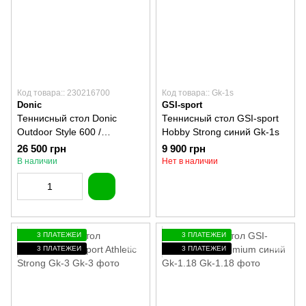
Код товара:: 230216700
Код товара:: Gk-1s
Donic
GSI-sport
Теннисный стол Donic
Теннисный стол GSI-sport
Outdoor Style 600 /
Hobby Strong cиний Gk-1s
антрацит 230216700
26 500 грн
9 900 грн
В наличии
Нет в наличии
3 ПЛАТЕЖЕЙ
3 ПЛАТЕЖЕЙ
3 ПЛАТЕЖЕЙ
3 ПЛАТЕЖЕЙ