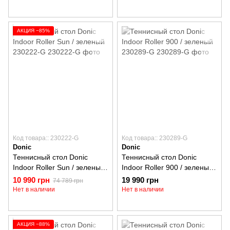
АКЦИЯ −85%
Код товара:: 230222-G
Код товара:: 230289-G
Donic
Donic
Теннисный стол Donic
Теннисный стол Donic
Indoor Roller Sun / зеленый
Indoor Roller 900 / зеленый
230222-G
230289-G
10 990 грн
19 990 грн
74 789 грн
Нет в наличии
Нет в наличии
АКЦИЯ −88%