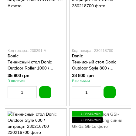
Код товара:: 230291-A
Код товара:: 230218700
Donic
Donic
Теннисный стол Donic
Теннисный стол Donic
Outdoor Roller 1000 /
Outdoor Style 800 /
антрацит 230291-A
антрацит 230218700
35 900 грн
38 800 грн
В наличии
В наличии
3 ПЛАТЕЖЕЙ
3 ПЛАТЕЖЕЙ