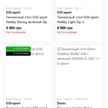
Код товара:: Gp-1s
Код товара:: Gp-1
GSI-sport
GSI-sport
Теннисный стол GSI-sport
Теннисный стол GSI-sport
Hobby Strong зеленый Gp-
Hobby Light Gp-1
1s
9 900 грн
8 900 грн
Нет в наличии
Нет в наличии
3 ПЛАТЕЖЕЙ
3 ПЛАТЕЖЕЙ
Код товара:: Junior
Код товара:: 230294-G
GSI-sport
Donic