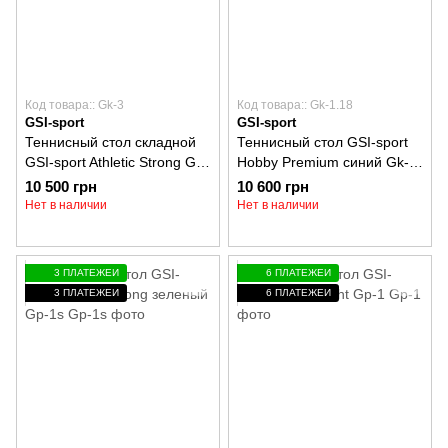
Код товара:: Gk-3
Код товара:: Gk-1.18
GSI-sport
GSI-sport
Теннисный стол складной
Теннисный стол GSI-sport
GSI-sport Athletic Strong Gk-
Hobby Premium cиний Gk-
3
1.18
10 500 грн
10 600 грн
Нет в наличии
Нет в наличии
3 ПЛАТЕЖЕЙ
6 ПЛАТЕЖЕЙ
3 ПЛАТЕЖЕЙ
6 ПЛАТЕЖЕЙ