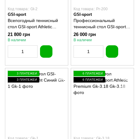
Код товара:: Gt-2
Код товара:: Pr-200
GSI-sport
GSI-sport
Всепогодный теннисный
Профессиональный
стол GSI-sport Athletic
теннисный стол GSI-sport
Outdoor Alu Line Gt-2
G-profi 200 Pr-200
21 800 грн
26 000 грн
В наличии
В наличии
3 ПЛАТЕЖЕЙ
6 ПЛАТЕЖЕЙ
3 ПЛАТЕЖЕЙ
6 ПЛАТЕЖЕЙ
Код товара:: Gk-1
Код товара:: Gk-3.18