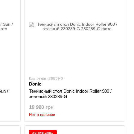
Код товара:: 230289-G
Donic
un /
Теннисный стол Donic Indoor Roller 900 /
зеленый 230289-G
19 990 грн
Нет в наличии
АКЦИЯ −88%