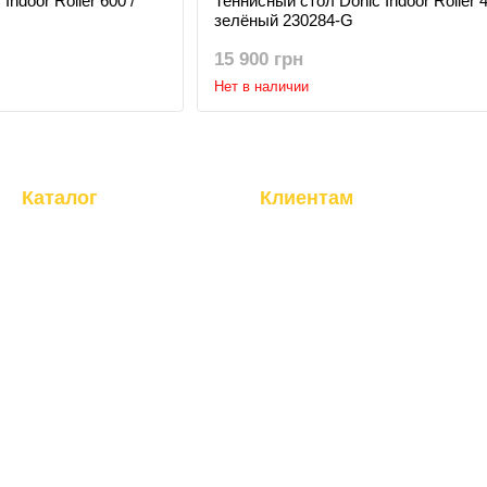
ndoor Roller 600 /
Теннисный стол Donic Indoor Roller 4
зелёный 230284-G
15 900 грн
Нет в наличии
Каталог
Клиентам
Кардиотренажеры
Вход в личный кабинет
Силовые тренажеры
О компании
Фитнес, инвентарь
Магазин
Бокс, манекены
Доставка и оплата
Теннисные столы
Обмен и возврат
Резиновые покрытия
Клиентам
Вентиляция
Блог, статьи, новости
Пользовательское соглашение
Отзывы о магазине
Контакты
Торговые марки