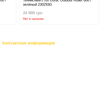
00 /
Теннисный стол Donic Outdoor Roller 600 /
зелёный 230293G
24 900 грн
Нет в наличии
Контактная информация
(097) 977-07-17
г.Киев, ул.Бережанская, 9
г.Вишневое, ул.Промышленная,
(067) 185-95-85
10
г.Буча, ул.Институтская, 17б
Перезвонить вам?
Прием заказов Online:
Круглосуточно 24/7
t.me/topfitnessukraine
График работы Call-центра:
topfitnessukraine@gmail.com
Пн - Пт 09:00 - 18:00
Отправка заказов:
Пн - Пт 09:00 - 15:00
Выходные дни:
Сб. - Вс и официальные
праздники
Карта проезда