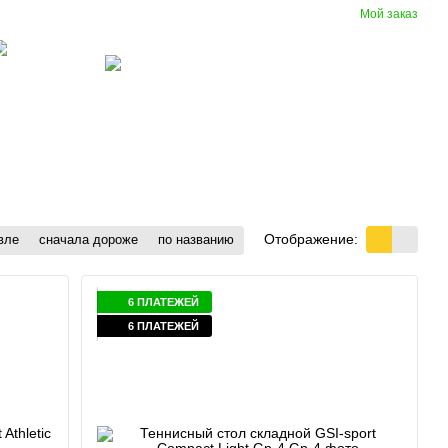
Мой заказ
Сравнение
Укр
Рус
Желания
Вход
(097) 977-07-17
зиновые
Вентиляция
крытия
Отображение:
вле
сначала дороже
по названию
6 ПЛАТЕЖЕЙ
6 ПЛАТЕЖЕЙ