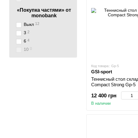
«Покупка частями» от
monobank
12
Выкл
2
3
4
6
0
10
Код товара:: Gp-5
GSI-sport
Теннисный стол склад
Compact Strong Gp-5
12 400 грн
В наличии