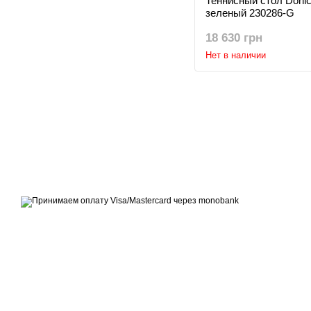
Теннисный стол Donic I
зеленый 230286-G
18 630 грн
Нет в наличии
© 2007 - 2026 | TOPFITNESS.UA
Дистрибьютор спортивных тренажеров
Принимаем к оплате
Мобильная версия