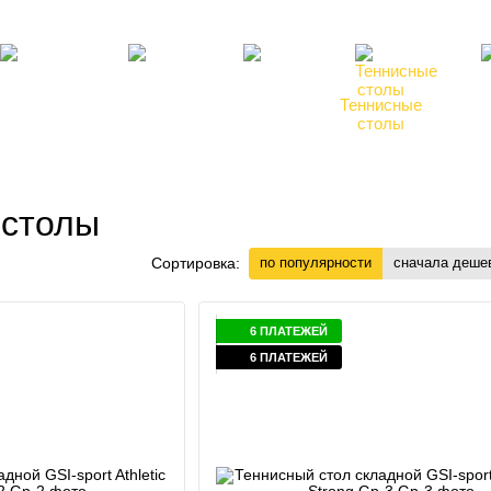
там
Блог, статьи, новости
Пользовательское соглашение
Силовые
Фитнес,
Бокс,
Теннисные
Ре
ренажеры
инвентарь
манекены
столы
по
 столы
Сортировка:
по популярности
сначала деше
6 ПЛАТЕЖЕЙ
6 ПЛАТЕЖЕЙ