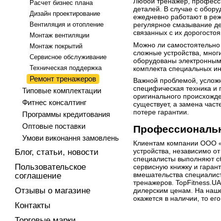
Любой тренажер, професси
Расчет бизнес плана
деталей. В случае с обор
Дизайн проектирование
ежедневно работают в реж
Вентиляция и отопление
регулярное смазывание де
связанных с их дорогосто
Монтаж вентиляции
Можно ли самостоятельно 
Монтаж покрытий
сложные устройства, многи
Сервисное обслуживание
оборудованы электронным
Техническая поддержка
комплекта специальных ин
Ремонт тренажеров
Важной проблемой, усложн
специфическая техника и 
Типовые комплектации
оригинального происхожде
Фитнес консалтинг
существует, а замена час
потере гарантии.
Программы кредитования
Оптовые поставки
Профессиональн
Умови виконання замовлень
Клиентам компании ООО «
устройства, независимо о
Блог, статьи, новости
специалисты выполняют сб
Пользовательское
сервисную книжку и гаран
вмешательства специалист
соглашение
тренажеров. TopFitness.U
Отзывы о магазине
дилерским ценам. На наше
окажется в наличии, то ег
Контакты
Торговые марки