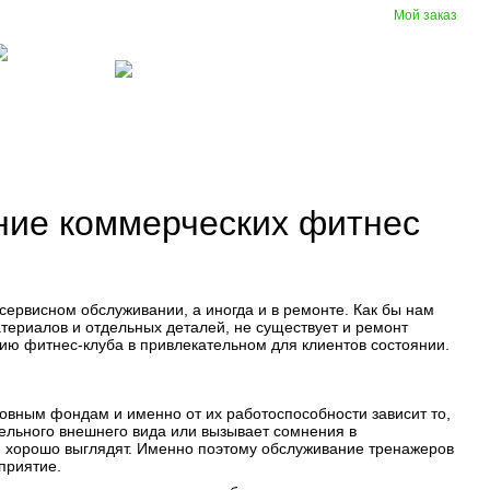
Мой заказ
Сравнение
Укр
Рус
Желания
Вход
(097) 977-07-17
зиновые
Вентиляция
крытия
ние коммерческих фитнес
сервисном обслуживании, а иногда и в ремонте. Как бы нам
атериалов и отдельных деталей, не существует и ремонт
ию фитнес-клуба в привлекательном для клиентов состоянии.
овным фондам и именно от их работоспособности зависит то,
тельного внешнего вида или вызывает сомнения в
 и хорошо выглядят. Именно поэтому обслуживание тренажеров
приятие.