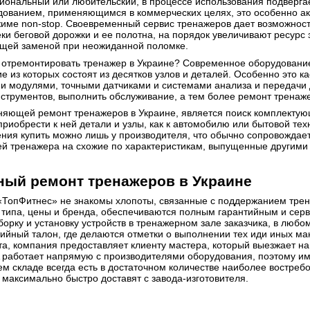
ональный или любительский, в процессе использования подверга
удованием, применяющимся в коммерческих целях, это особенно акт
име non-stop. Своевременный сервис тренажеров дает возможность
ки беговой дорожки и ее полотна, на порядок увеличивают ресурс 
ящей заменой при неожиданной поломке.
отремонтировать тренажер в Украине? Современное оборудование 
е из которых состоят из десятков узлов и деталей. Особенно это к
и модулями, точными датчиками и системами анализа и передачи
струментов, выполнить обслуживание, а тем более ремонт тренаж
яющей ремонт тренажеров в Украине, является поиск комплектую
приобрести к ней детали и узлы, как к автомобилю или бытовой т
ния купить можно лишь у производителя, что обычно сопровождает
тей тренажера на схожие по характеристикам, выпущенные другим
ый ремонт тренажеров в Украине
ТопФитнес» не знакомы хлопоты, связанные с поддержанием трен
т типа, цены и бренда, обеспечиваются полным гарантийным и се
орку и установку устройств в тренажерном зале заказчика, в люб
тийный талон, где делаются отметки о выполнении тех иди иных м
а, компания предоставляет клиенту мастера, который выезжает на
A работает напрямую с производителями оборудования, поэтому и
м складе всегда есть в достаточном количестве наиболее востребо
о максимально быстро доставят с завода-изготовителя.