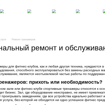
там
Блог, статьи, новости
Пользовательское соглашение
Силовые
Фитнес,
Бокс,
Теннисные
Ре
ренажеры
инвентарь
манекены
столы
по
слуги
Ремонт тренажеров
альный ремонт и обслужива
в
ры для фитнес-клубов, как и любая другая техника, нуждаются в 
орудования, способного эксплуатироваться без замены расходных м
бслуживание, являются неотъемлемой частью работы по поддержан
ренажеров: прихоть или необходимость?
ом зале или фитнес-клубе спортивные тренажеры относятся к осн
ет бизнес. Зал, где оборудование неисправно, не имеет привлека
ет проигрывать заведениям, где все устройства идеально работают
я услуга, без которой не обходится ни одно успешное фитнес пред