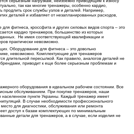
ется серьезным нагрузкам, неизбежно приводящим к износу
уально, так как многие тренажеры, особенно кардио,
 продлить срок службы узлов и деталей. Например,
этих деталей и избавляет от незапланированных расходов,
для фитнеса, кроссфита и других силовых видов спорта – это
асается кардио тренажеров, большинство из которых
 данных. Не имея соответствующей квалификации и
еров практически невозможно.
щих. Оборудование для фитнеса – это довольно
ехнике, невозможно. Комплектующие для тренажеров
ся длительной пересылкой. Как правило, аналогов деталей не
и брендами, приводит к еще более серьезным проблемам и
ажерного оборудования в идеальном рабочем состоянии. Все
рвисным обслуживанием. При покупке тренажеров, наши
ом населенном пункте Украины. Каждый тренажер имеет
анипуляций. В случае необходимости профессионального
 место для диагностики, обслуживания или ремонта
меет доступ к базам комплектующих по минимальным
ванные детали для тренажеров, а в случае, если изделия не