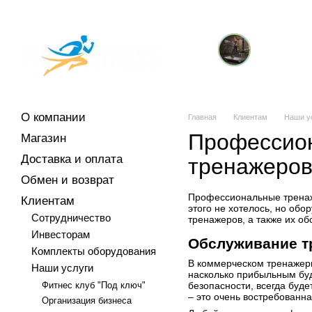
Перейти к основному контенту
О компании
Магазин
Доставка и оплата
Обмен и возврат
Клиен
Отзывы о магазине
Контакты
Торговые марки
Кардиотренажеры
т
О компании
Главная
Клиентам
Наши у
Профессион
Магазин
Доставка и оплата
тренажеро
Обмен и возврат
Профессиональные тренаже
Клиентам
этого не хотелось, но об
Сотрудничество
тренажеров, а также их о
Инвесторам
Обслуживание т
Комплекты оборудования
В коммерческом тренажерн
Наши услуги
насколько прибыльным буд
Фитнес клуб "Под ключ"
безопасности, всегда буд
– это очень востребованна
Организация бизнеса