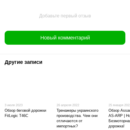
Добавьте первый отзыв
Новый комментарий
Другие записи
3 июля 2023
26 апреля 2022
25 января 202
Обзор беговой дорожки
Тренажеры украинского
Обзор Assau
FitLogic T46C
производства. Чем они
AS-ARP | Н
отличаются от
Безмоторна
импортных?
дорожка!