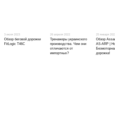
3 июля 2023
26 апреля 2022
25 января 202
Обзор беговой дорожки
Тренажеры украинского
Обзор Assau
FitLogic T46C
производства. Чем они
AS-ARP | Н
отличаются от
Безмоторна
импортных?
дорожка!
(097) 977-07-17
(067) 185-95-85
Контакты
Полная версия сайта