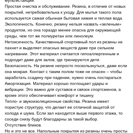
мультистанции.
Простая очистка и обслуживание. Резина, в отличие от новых
покрытий, нетребовательна к уходу. Для мытья такого пола
используется самая обычная бытовая химия и теплая вода.
Экологичность. Конечно, резину нельзя назвать «зеленым»
продуктом, но она гораздо менее опасна для окружающей
среды, чем тот же полиуретан или линолеум.
Нетоксичность. Качественный спортивный пол из резины не
пахнет и выделяет опасных веществ даже при сильном
нагревании. Этот материал считается гипоаллергенным и
подходит даже для залов, где тренируются дети.
Безопасность. На резине непросто поскользнуться, даже если
она мокрая. Контакт с таким полом тоже не опасен – чтобы
заработать ссадину при падении, нужно очень постараться.
Амортизация. Материал хорошо поглощает удары и
вибрации. Это важно для суставов и связок спортсменов, а
кроме этого обеспечивает комфорт и тишину.
Тепло- и звукоизоляционные свойства. Резина имеет
пористую структуру, что делает ее отличной защитой от
холода и шума. Если зал находится выше первого этажа, то
соседи снизу будут благодарны за такой выбор.
Отсутствие бликов.
Но и это не все. Напольные покрытия из резины очень просты