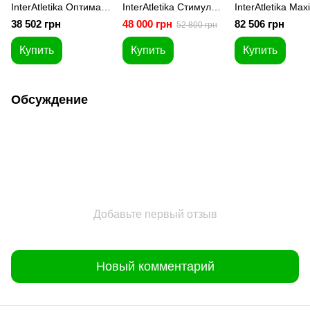
InterAtletika Оптима
InterAtletika Стимул
InterAtletika Ma
ST005
ST010-B
ST006-B
38 502 грн
48 000 грн
82 506 грн
52 800 грн
Купить
Купить
Купить
Обсуждение
Добавьте первый отзыв
Новый комментарий