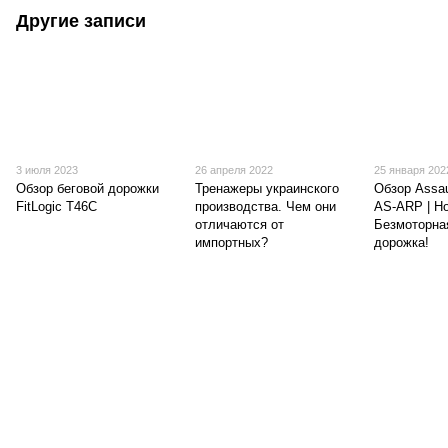
Другие записи
3 июля 2023
26 апреля 2022
25 января 202
Обзор беговой дорожки
Тренажеры украинского
Обзор Assau
FitLogic T46C
производства. Чем они
AS-ARP | Н
отличаются от
Безмоторна
импортных?
дорожка!
(097) 977-07-17
(067) 185-95-85
Контакты