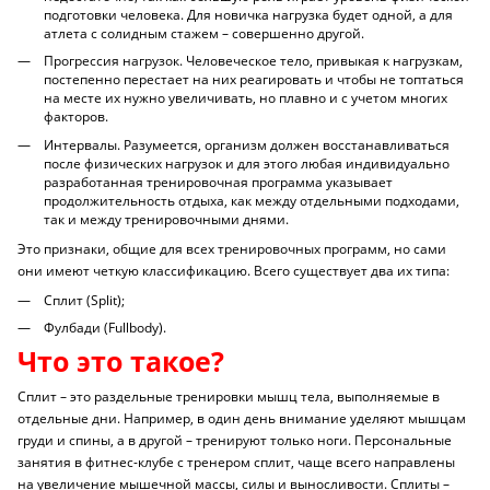
подготовки человека. Для новичка нагрузка будет одной, а для
атлета с солидным стажем – совершенно другой.
Прогрессия нагрузок. Человеческое тело, привыкая к нагрузкам,
постепенно перестает на них реагировать и чтобы не топтаться
на месте их нужно увеличивать, но плавно и с учетом многих
факторов.
Интервалы. Разумеется, организм должен восстанавливаться
после физических нагрузок и для этого любая индивидуально
разработанная тренировочная программа указывает
продолжительность отдыха, как между отдельными подходами,
так и между тренировочными днями.
Это признаки, общие для всех тренировочных программ, но сами
они имеют четкую классификацию. Всего существует два их типа:
Сплит (Split);
Фулбади (Fullbody).
Что это такое?
Сплит
– это раздельные тренировки мышц тела, выполняемые в
отдельные дни. Например, в один день внимание уделяют мышцам
груди и спины, а в другой – тренируют только ноги. Персональные
занятия в фитнес-клубе с тренером сплит, чаще всего направлены
на увеличение мышечной массы, силы и выносливости. Сплиты –