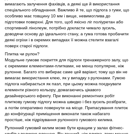
вимагають залучення фахівців, а деякі ще й використання
спеціального обладнання. Важливо й те, що підлога з гуми, що
особливо має товщину 10 мм і вище, невимоглива до
підготовки поверхні. Для того, щоб якісно ліг поліуретан або
спортивний лінолеум, потрібно докласти чимало зусиль,
доводячи основу до ідеального стану, а гума готова пробачити
деякі огріхи і в окремих випадках її можна стелити взагалі
поверх старої підлоги.
Плитка чи рулон?
Модульне гумове покриття для підлоги тренажерного залу, що
є окремими елементами-плитками, не менш популярне, ніж
рулонне. Багато хто вибирає саме цей варіант, тому що він не
вимагає використання клею, як у випадку з рулонами. Гумою
підлога набирається як пазл, при цьому можна поєднувати
елементи різного кольору, домагаючись цікавого
дизайнерського ефекту. При виконанні ремонтних робіт
плиткову гумову підлогу можна швидко і без зусиль розібрати,
а потім оперативно повернути на місце. Припасування плиток
до конфігурації приміщення виконати також набагато
простіше, ніж підрізування рулонного гумового килима.
Рулонний гумовий килим може бути кращим у залах фітнес-
клубів з великою площею. Він тонший, ніж плитка, тому менше