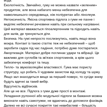
вода.
Екологічність. Звичайно, гуму не можна назвати «зеленим»
продуктом, але вона набагато менш небезпечна для
навколишнього середовища, ніж поліуретан або лінолеум.
Нетоксичність. Якісна спортивна підлога з гуми не пахне і
виділяє небезпечні речовини навіть при сильному нагріванні.
Цей матеріал вважається гіпоалергенним та підходить навіть
для залів, де тренуються діти.
Безпека. На гумі непросто послизнутись, навіть якщо вона
мокра. Контакт із такою статтю теж не небезпечний – щоб
заробити садок під час падіння, потрібно дуже постаратися.
Амортизація. Матеріал добре поглинає удари та вібрації. Це
важливо для суглобів та зв'язок спортсменів, а крім цього
забезпечує комфорт та тишу.
Тепло- та звукоізоляційні властивості. Гума має пористу
структуру, що робить її чудовим захистом від холоду та шуму.
Якщо зал знаходиться вище за перший поверх, то сусіди знизу
будуть вдячні за такий вибір.
Відсутність відблисків.
Але це не все. Підлога з гуми дуже прості в монтажі.
Укладання рулонної або модульної підлоги за бажання можна
виконати навіть самотужки, не вдаючись до допомоги фахівців.
Далеко не всі сучасні покриття такі невибагливі – більшість