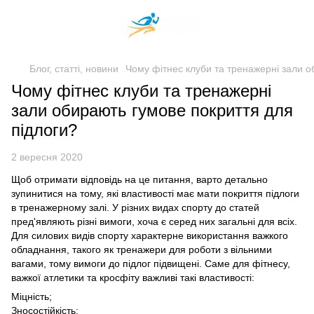
Блог, статті, новини
Чому фітнес клуби та тренажерні зали о
Чому фітнес клуби та тренажерні
зали обирають гумове покриття для
підлоги?
2 вересня 2020
Щоб отримати відповідь на це питання, варто детально
зупинитися на тому, які властивості має мати покриття підлоги
в тренажерному залі. У різних видах спорту до статей
пред'являють різні вимоги, хоча є серед них загальні для всіх.
Для силових видів спорту характерне використання важкого
обладнання, такого як тренажери для роботи з вільними
вагами, тому вимоги до підлог підвищені. Саме для фітнесу,
важкої атлетики та кросфіту важливі такі властивості:
Міцність;
Зносостійкість;