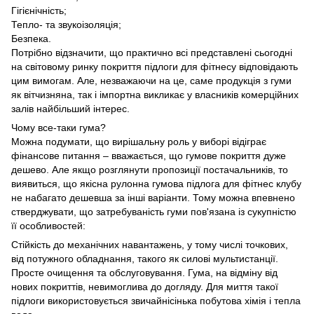
Гігієнічність;
Тепло- та звукоізоляція;
Безпека.
Потрібно відзначити, що практично всі представлені сьогодні
на світовому ринку покриття підлоги для фітнесу відповідають
цим вимогам. Але, незважаючи на це, саме продукція з гуми
як вітчизняна, так і імпортна викликає у власників комерційних
залів найбільший інтерес.
Чому все-таки гума?
Можна подумати, що вирішальну роль у виборі відіграє
фінансове питання – вважається, що гумове покриття дуже
дешево. Але якщо розглянути пропозиції постачальників, то
виявиться, що якісна рулонна гумова підлога для фітнес клубу
не набагато дешевша за інші варіанти. Тому можна впевнено
стверджувати, що затребуваність гуми пов'язана із сукупністю
її особливостей:
Стійкість до механічних навантажень, у тому числі точкових,
від потужного обладнання, такого як силові мультистанції.
Просте очищення та обслуговування. Гума, на відміну від
нових покриттів, невимоглива до догляду. Для миття такої
підлоги використовується звичайнісінька побутова хімія і тепла