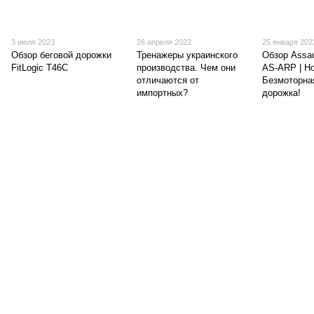
3 июля 2023
26 апреля 2022
25 января 202
Обзор беговой дорожки
Тренажеры украинского
Обзор Assau
FitLogic T46C
производства. Чем они
AS-ARP | Н
отличаются от
Безмоторна
импортных?
дорожка!
(097) 977-07-17
(067) 185-95-85
Контакты
Полная версия сайта
Карта сайта
© 2007 - 2026 | TOPFITNESS.UA