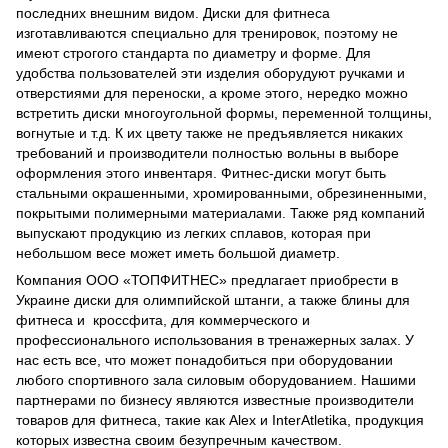
последних внешним видом. Диски для фитнеса
изготавливаются специально для тренировок, поэтому не
имеют строгого стандарта по диаметру и форме. Для
удобства пользователей эти изделия оборудуют ручками и
отверстиями для переноски, а кроме этого, нередко можно
встретить диски многоугольной формы, переменной толщины,
вогнутые и т.д. К их цвету также не предъявляется никаких
требований и производители полностью вольны в выборе
оформления этого инвентаря. Фитнес-диски могут быть
стальными окрашенными, хромированными, обрезиненными,
покрытыми полимерными материалами. Также ряд компаний
выпускают продукцию из легких сплавов, которая при
небольшом весе может иметь большой диаметр.
Компания ООО «ТОПФИТНЕС» предлагает приобрести в
Украине диски для олимпийской штанги, а также блины для
фитнеса и кроссфита, для коммерческого и
профессионального использования в тренажерных залах. У
нас есть все, что может понадобиться при оборудовании
любого спортивного зала силовым оборудованием. Нашими
партнерами по бизнесу являются известные производители
товаров для фитнеса, такие как Alex и InterAtletika, продукция
которых известна своим безупречным качеством.