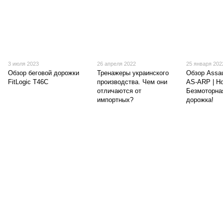
3 июля 2023
26 апреля 2022
25 января 202
Обзор беговой дорожки
Тренажеры украинского
Обзор Assau
FitLogic T46C
производства. Чем они
AS-ARP | Н
отличаются от
Безмоторна
импортных?
дорожка!
(097) 977-07-17
(067) 185-95-85
Контакты
Полная версия сайта