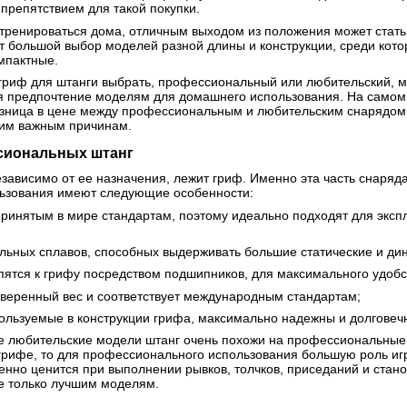
препятствием для такой покупки.
т тренироваться дома, отличным выходом из положения может стать
 большой выбор моделей разной длины и конструкции, среди котор
омпактные.
гриф для штанги выбрать, профессиональный или любительский, м
я предпочтение моделям для домашнего использования. На самом д
зница в цене между профессиональным и любительским снарядом мо
ким важным причинам.
сиональных штанг
езависимо от ее назначения, лежит гриф. Именно эта часть снаряд
ьзования имеют следующие особенности:
принятым в мире стандартам, поэтому идеально подходят для экс
льных сплавов, способных выдерживать большие статические и дина
епятся к грифу посредством подшипников, для максимального удобс
ыверенный вес и соответствует международным стандартам;
ользуемые в конструкции грифа, максимально надежны и долговеч
ие любительские модели штанг очень похожи на профессиональные, 
грифе, то для профессионального использования большую роль игр
бенно ценится при выполнении рывков, толчков, приседаний и станов
е только лучшим моделям.