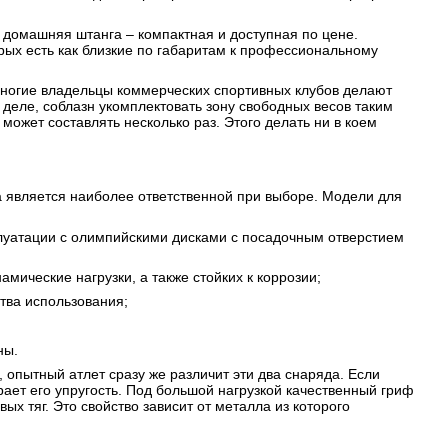
 домашняя штанга – компактная и доступная по цене.
ых есть как близкие по габаритам к профессиональному
ногие владельцы коммерческих спортивных клубов делают
еле, соблазн укомплектовать зону свободных весов таким
жет составлять несколько раз. Этого делать ни в коем
а является наиболее ответственной при выборе. Модели для
плуатации с олимпийскими дисками с посадочным отверстием
мические нагрузки, а также стойких к коррозии;
тва использования;
ны.
опытный атлет сразу же различит эти два снаряда. Если
ает его упругость. Под большой нагрузкой качественный гриф
ых тяг. Это свойство зависит от металла из которого