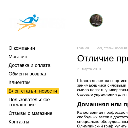
Перейти к основному контенту
О компании
Магазин
Доставка и оплата
Обмен и возврат
Клиен
Отзывы о магазине
Контакты
Торговые марки
Кардиотренажеры
т
О компании
Главная
Блог, статьи, новости
Отличие пр
Магазин
Доставка и оплата
21 марта 2019
Обмен и возврат
Штанга является спортивн
Клиентам
занимающийся силовыми ви
смело назвать универсаль
Блог, статьи, новости
базовые упражнения для та
Пользовательское
Домашняя или п
соглашение
Качественная профессиона
Отзывы о магазине
свободных весов в достато
Контакты
специально оборудованных
Олимпийский гриф купить 