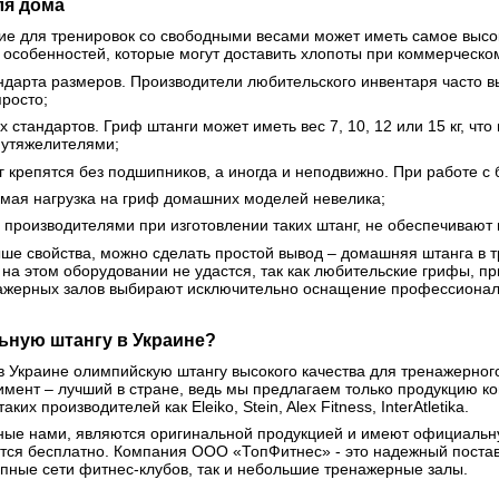
ля дома
е для тренировок со свободными весами может иметь самое высоко
 особенностей, которые могут доставить хлопоты при коммерческо
андарта размеров. Производители любительского инвентаря часто
просто;
стандартов. Гриф штанги может иметь вес 7, 10, 12 или 15 кг, что
 утяжелителями;
 крепятся без подшипников, а иногда и неподвижно. При работе с
мая нагрузка на гриф домашних моделей невелика;
производителями при изготовлении таких штанг, не обеспечивают и
е свойства, можно сделать простой вывод – домашняя штанга в тр
на этом оборудовании не удастся, так как любительские грифы, пр
нажерных залов выбирают исключительно оснащение профессионал
ную штангу в Украине?
в Украине олимпийскую штангу высокого качества для тренажерного
тимент – лучший в стране, ведь мы предлагаем только продукцию 
ких производителей как Eleiko, Stein, Alex Fitness, InterAtletika.
ные нами, являются оригинальной продукцией и имеют официальну
тся бесплатно. Компания ООО «ТопФитнес» - это надежный постав
упные сети фитнес-клубов, так и небольшие тренажерные залы.