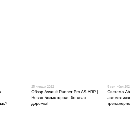
25 января 2022
5 сентября 202
о
Обзор Assault Runner Pro AS-ARP |
Система Ab
Новая Безмоторная беговая
автоматиза
ных?
дорожка!
тренажерно