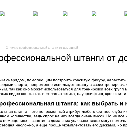
там
Блог, статьи, новости
Пользовательское соглашение
Силовые
Фитнес,
Бокс,
Теннисные
Ре
ренажеры
инвентарь
манекены
столы
по
Отличие профессиональной штанги от домашней
офессиональной штанги от 
ым снарядом, помогающим построить красивую фигуру, нарастить м
дами спорта, непременно использует штангу в своих тренировка
ным, так как оно может использоваться для тренировки всех групп
ких видов спорта как тяжелая атлетика, пауэрлифтинг, кроссфит и
рофессиональная штанга: как выбрать и 
льная штанга – это непременный атрибут любого фитнес-клуба ил
чном количестве, ведь спрос на них всегда очень высок. Но не вс
 помещениях – занятия в домашних условиях также могут помочь 
сегодня несложно, а еще проще укомплектовать его дисками, но п