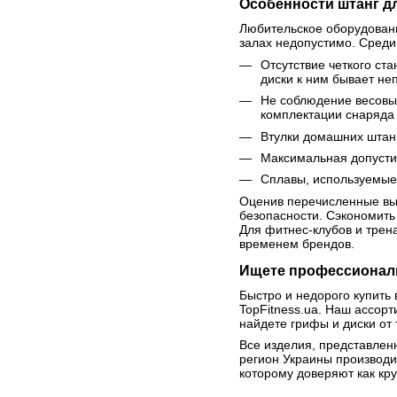
Особенности штанг д
Любительское оборудовани
залах недопустимо. Среди
Отсутствие четкого ст
диски к ним бывает не
Не соблюдение весовых 
комплектации снаряда
Втулки домашних штанг
Максимальная допусти
Сплавы, используемые 
Оценив перечисленные выш
безопасности. Сэкономить 
Для фитнес-клубов и тре
временем брендов.
Ищете профессиональ
Быстро и недорого купить 
TopFitness.ua. Наш ассор
найдете грифы и диски от та
Все изделия, представлен
регион Украины производи
которому доверяют как кр