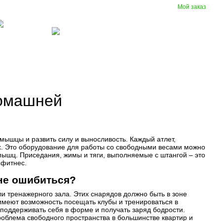
Мой заказ
Сравнение
Укр
Рус
Желания
Вход
(097) 977-07-17
зиновые
Вентиляция
крытия
домашней
ышцы и развить силу и выносливость. Каждый атлет,
х. Это оборудование для работы со свободными весами можно
 мышц. Приседания, жимы и тяги, выполняемые с штангой – это
 фитнес.
не ошибиться?
и тренажерного зала. Этих снарядов должно быть в зоне
е имеют возможность посещать клубы и тренироваться в
поддерживать себя в форме и получать заряд бодрости.
роблема свободного пространства в большинстве квартир и