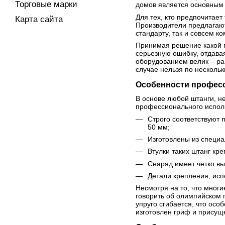
Торговые марки
домов является основным 
Для тех, кто предпочитае
Карта сайта
Производители предлагают
стандарту, так и совсем к
Принимая решение какой 
серьезную ошибку, отдава
оборудованием велик – ра
случае нельзя по несколь
Особенности профес
В основе любой штанги, н
профессионального испол
Строго соответствуют 
50 мм;
Изготовлены из специа
Втулки таких штанг кр
Снаряд имеет четко в
Детали крепления, исп
Несмотря на то, что мног
говорить об олимпийском 
упруго сгибается, что осо
изготовлен гриф и присущ