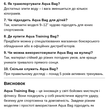
6. Як транспортувати Aqua Bag?
Достатньо злити воду – і вага зменшиться до кількох
кілограмів.
7. Чи підходить Aqua Bag для дітей?
Так, компактні моделі 9–12” чудово підходять для юних
спортсменів.
8. Де купити Aqua Training Bag?
Придбати можна у спеціалізованих магазинах боксерського
обладнання або в офіційних дистриб’юторів.
9. Чи можна використовувати Aqua Bag на вулиці?
Так, матеріал стійкий до різних погодних умов, але краще
уникати тривалого прямого сонця.
10. Скільки служить Aqua Bag?
При правильному догляді – понад 5 років активних тренувань.
Висновок
Aqua Training Bag
– це інновація у світі бойових мистецтв і
фітнесу. Вони поєднують у собі реалістичне відчуття удару,
безпеку для спортсмена та довговічність. Завдяки різним
моделям і простоті використання Aqua Bag підходить як