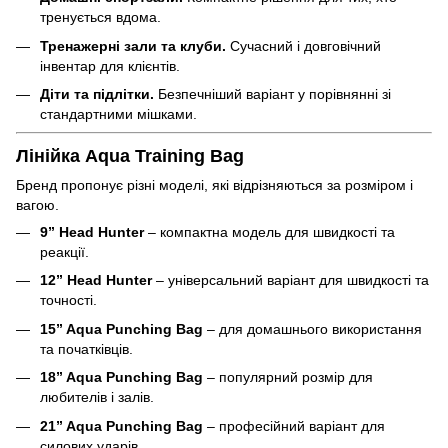
тренується вдома.
Тренажерні зали та клуби.
Сучасний і довговічний
інвентар для клієнтів.
Діти та підлітки.
Безпечніший варіант у порівнянні зі
стандартними мішками.
Лінійка Aqua Training Bag
Бренд пропонує різні моделі, які відрізняються за розміром і
вагою.
9” Head Hunter
– компактна модель для швидкості та
реакції.
12” Head Hunter
– універсальний варіант для швидкості та
точності.
15” Aqua Punching Bag
– для домашнього використання
та початківців.
18” Aqua Punching Bag
– популярний розмір для
любителів і залів.
21” Aqua Punching Bag
– професійний варіант для
силових ударів.