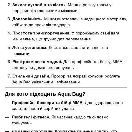
Захист суглобів та кісток.
Менше ризику травм у
порівнянні з класичними мішками.
Довговічність.
Мішки виготовлені з надміцного матеріалу,
стійкого до проколів та ударів.
Простота транспортування.
У порожньому стані вага
мінімальна, що зручно для перевезення.
Легка установка.
Достатньо заповнити водою та
підвісити.
Різні розміри та моделі.
Для професійного боксу, ММА,
фітнесу чи домашніх тренувань.
Стильний дизайн.
Прозорі та яскраві кольори роблять
Aqua Bag унікальним і впізнаваним.
Для кого підходить Aqua Bag?
Професійні боксери та бійці ММА.
Для відпрацювання
сили, точності й серійних ударів.
Любителі фітнесу.
Як частина кардіо та силових
тренувань.
Домашні спортзали.
Компактне рішення для тих, хто