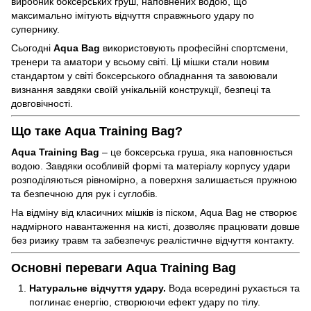
виробник боксерських груш, наповнених водою, що
максимально імітують відчуття справжнього удару по
супернику.
Сьогодні
Aqua Bag
використовують професійні спортсмени,
тренери та аматори у всьому світі. Ці мішки стали новим
стандартом у світі боксерського обладнання та завоювали
визнання завдяки своїй унікальній конструкції, безпеці та
довговічності.
Що таке Aqua Training Bag?
Aqua Training Bag
– це боксерська груша, яка наповнюється
водою. Завдяки особливій формі та матеріалу корпусу удари
розподіляються рівномірно, а поверхня залишається пружною
та безпечною для рук і суглобів.
На відміну від класичних мішків із піском, Aqua Bag не створює
надмірного навантаження на кисті, дозволяє працювати довше
без ризику травм та забезпечує реалістичне відчуття контакту.
Основні переваги Aqua Training Bag
Натуральне відчуття удару.
Вода всередині рухається та
поглинає енергію, створюючи ефект удару по тілу.