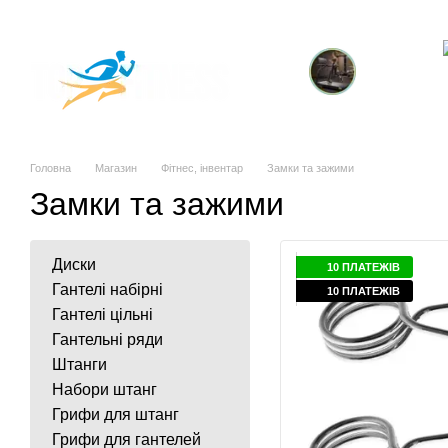
Перейти до основного контенту
Про компанію
Магазин
Доставка та оплата
Обмін та повернення
Контакти
Торгові марки
Кардіотренажери
тр
Головна
Магазин
Фітнес, інвентар
Замки та зажими
Замки та зажими
Диски
10 ПЛАТЕЖІВ
Гантелі набірні
10 ПЛАТЕЖІВ
Гантелі цільні
Гантельні ряди
Штанги
Набори штанг
Грифи для штанг
Грифи для гантелей