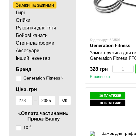
Замки та зажими
Гирі
Стійки
Рукоятки для тяги
Бойові канати
Код товару:: 523501
Степ-платформи
Generation Fitness
Аксесуари
Замок-пружина для ол
Інший інвентар
Generation Fitness FF
328 грн
Бренд
В наявності
6
Generation Fitness
Ціна, грн
10 ПЛАТЕЖІВ
Від Ціна, грн
До Ціна, грн
ОК
10 ПЛАТЕЖІВ
«Оплата частинами»
ПриватБанку
6
10