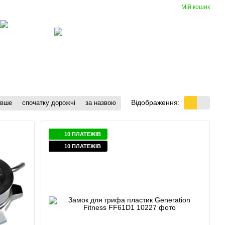
Мій кошик
Порівняння
Укр
Рус
Бажання
Вхід
(097) 977-07-17
Гумові
Вентиляція
покриття
Відображення:
евше
спочатку дорожчі
за назвою
10 ПЛАТЕЖІВ
10 ПЛАТЕЖІВ