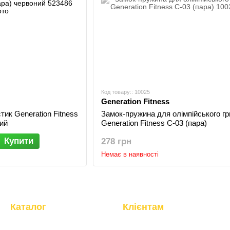
Код товару:: 10025
Generation Fitness
ик Generation Fitness
Замок-пружина для олімпійського г
ий
Generation Fitness C-03 (пара)
Купити
278 грн
Немає в наявності
Каталог
Клієнтам
Кардіотренажери
Вхід до кабінету