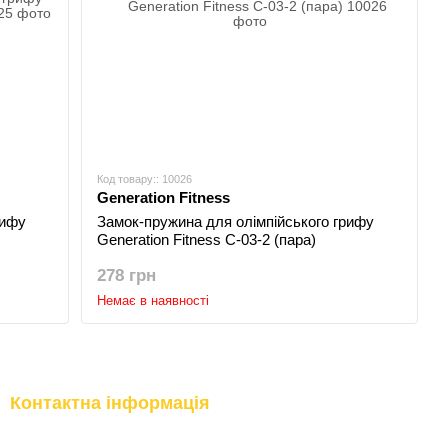
Код товару:: 10026
Generation Fitness
рифу
Замок-пружина для олімпійського грифу
Generation Fitness C-03-2 (пара)
278 грн
Немає в наявності
Контактна інформація
(097) 977-07-17
м.Київ, вул.Бережанська, 9
м.Вишневе, вул.Промислова, 10