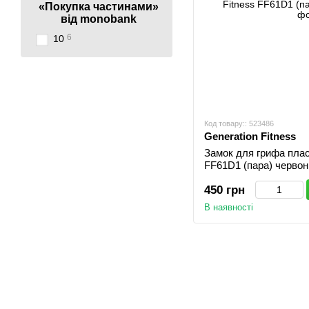
«Покупка частинами»
від monobank
6
10
Код товару:: 523486
Generation Fitness
Замок для грифа пласт
FF61D1 (пара) червон
450 грн
В наявності
© 2007 - 2026 | TOPFITNESS.UA