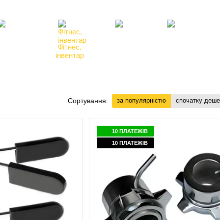
Клієнтам
Блог, статті, новини
Угода користувача
Відгуки про магазин
Силові
Фітнес,
Бокс,
Тенісні
енажери
інвентар
манекени
столи
Сортування:
за популярністю
спочатку деш
10 ПЛАТЕЖІВ
10 ПЛАТЕЖІВ