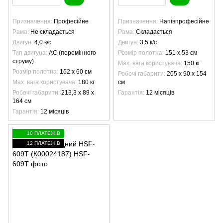
Призначення
Професійне
Призначення
Напівпрофесійне
Рама
Не складається
Рама
Складається
Двигун
4,0 к/с
Двигун
3,5 к/с
Тип двигуна
AC (перемінного
Розмір полотна
151 х 53 см
струму)
Max. вага користувача
150 кг
Розмір полотна
162 х 60 см
Робочі габарити
205 х 90 х 154
Max. вага користувача
180 кг
см
Робочі габарити
213,3 х 89 х
Гарантія
12 місяців
164 см
Гарантія
12 місяців
10 ПЛАТЕЖІВ
12 ПЛАТЕЖІВ