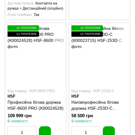
Датчики пульсу
Контактні на
ручках + Дистанційний (опційно)
Polar приймач
Так
10 ПЛАТЕЖІВ
10 ПЛАТЕЖІВ
12 ПЛАТЕЖІВ
12 ПЛАТЕЖІВ
Код товару:: HSF-8600 PRO
Код товару:: HSF-253D-C
HSF
HSF
Професійна бігова доріжка
Напівпрофесійна бігова
HSF-8600 PRO (K00024528)
доріжка HSF-253D-C
(К00023715)
109 999 грн
58 500 грн
В наявності
В наявності