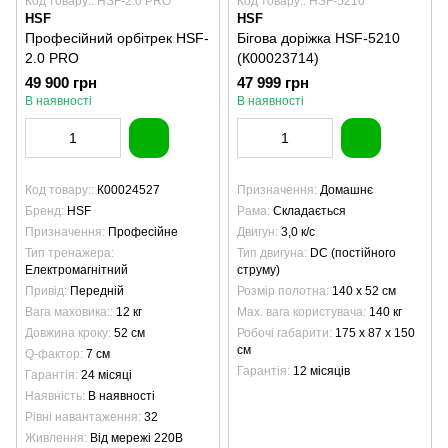
Код товару:: HSF-2.0 PRO
Код товару:: HSF-5210
HSF
HSF
Професійний орбітрек HSF-
Бігова доріжка HSF-5210
2.0 PRO
(К00023714)
49 900 грн
47 999 грн
В наявності
В наявності
Код товару:
К00024527
Призначення
Домашнє
Бренд
HSF
Рама
Складається
Призначення
Професійне
Двигун
3,0 к/с
Тип тренажера
Тип двигуна
DC (постійного
Електромагнітний
струму)
Привід
Передній
Розмір полотна
140 х 52 см
Вага маховика:
12 кг
Max. вага користувача
140 кг
Довжина кроку
52 см
Робочі габарити
175 х 87 х 150
см
Q-фактор
7 см
Гарантія
12 місяців
Гарантія
24 місяці
Наявність
В наявності
Рівні навантаження
32
Живлення
Від мережі 220В