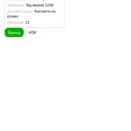
Живлення
Від мережі 220В
Датчики пульсу
Контактні на
ручках
Програми
21
Бренд
HSF
(097) 977-07-17
(067) 185-95-85
Контакти
Повна версія сайту
Мапа сайту
© 2007 - 2026 | TOPFITNESS.UA
Дистриб'ютор спортивних тренажерів
Укр
Рус