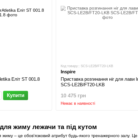
Код товару:: SCS-LE2B/FT20-LKB
Inspire
etika Еліт ST 001.8
Приставка розгинання ніг для лави I
SCS-LE2B/FT20-LKB
Купити
10 475 грн
Немає в наявності
для жиму лежачи та під кутом
ля жиму – це обов'язковий атрибут будь-якого тренажерного залу. Ц