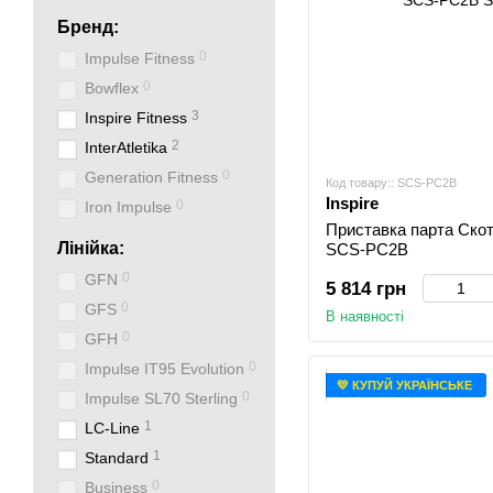
Бренд:
0
Impulse Fitness
0
Bowflex
3
Inspire Fitness
2
InterAtletika
0
Generation Fitness
Код товару:: SCS-PC2B
Inspire
0
Iron Impulse
Приставка парта Скот
Лінійка:
SCS-PC2B
0
GFN
5 814 грн
0
GFS
В наявності
0
GFH
0
Impulse IT95 Evolution
💛 КУПУЙ УКРАЇНСЬКЕ
0
Impulse SL70 Sterling
1
LC-Line
1
Standard
0
Business