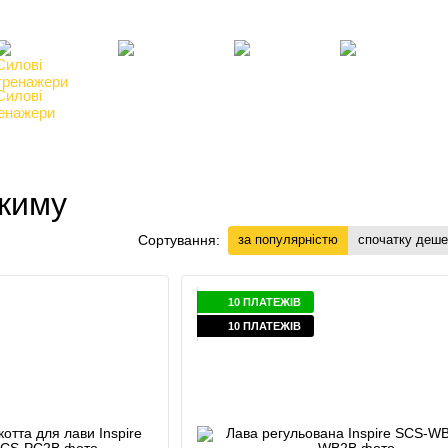
Клієнтам
Блог, статті, новини
Угода користувача
Відгуки про магазин
Силові
Фітнес,
Бокс,
Тенісні
енажери
інвентар
манекени
столи
 жиму
Сортування:
за популярністю
спочатку деш
10 ПЛАТЕЖІВ
10 ПЛАТЕЖІВ