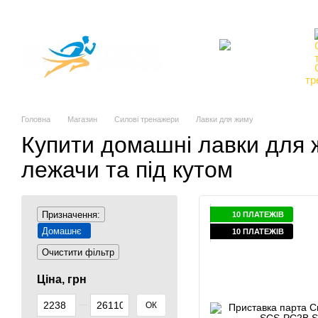
Перейти до основного контенту
Про компанію
Магазин
Доставка та оплата
Обмін та повернення
Контакти
Торгові марки
Кардіотренажери
тр
Головна
Магазин
Силові тренажери
Лавки для жиму
Купити домашні лавки для
лежачи та під кутом
Призначення:
10 ПЛАТЕЖІВ
Домашнє
10 ПЛАТЕЖІВ
Очистити фільтр
Ціна, грн
Від Ціна, грн
До Ціна, грн
ОК