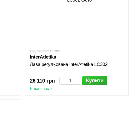
Код товару:: LC302
InterAtletika
Лава регульована InterAtletika LC302
Купити
26 110 грн
В наявності