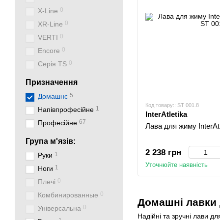
0
X-Line
0
XR-Line
0
VERTI
0
Encore
0
Серія TS
Призначення
5
Домашнє
Код товару:: ST 001.8
1
Напівпрофесійне
InterAtletika
67
Професійне
Лава для жиму InterAtl
Група м'язів:
2 238 грн
1
Руки
Уточнюйте наявність
1
Ноги
0
Плечі
0
Комбинированные
Домашні лавки 
0
Універсальна
Надійні та зручні лави д