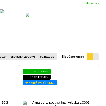
Мій кошик
Порівняння
Укр
Рус
Бажання
Вхід
(097) 977-07-17
Гумові
Вентиляція
покриття
Відображення:
евше
спочатку дорожчі
за назвою
10 ПЛАТЕЖІВ
10 ПЛАТЕЖІВ
💛 КУПУЙ УКРАЇНСЬКЕ