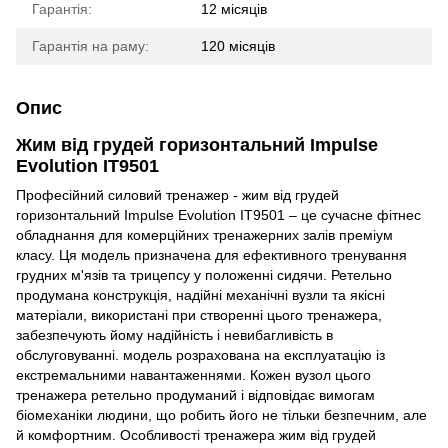
Гарантія:
12 місяців
Гарантія на раму:
120 місяців
Опис
Жим від грудей горизонтальний Impulse
Evolution IT9501
Професійний силовий тренажер - жим від грудей
горизонтальний Impulse Evolution IT9501 – це сучасне фітнес
обладнання для комерційних тренажерних залів преміум
класу. Ця модель призначена для ефективного тренування
грудних м'язів та трицепсу у положенні сидячи. Ретельно
продумана конструкція, надійні механічні вузли та якісні
матеріали, використані при створенні цього тренажера,
забезпечують йому надійність і невибагливість в
обслуговуванні. модель розрахована на експлуатацію із
екстремальними навантаженнями. Кожен вузол цього
тренажера ретельно продуманий і відповідає вимогам
біомеханіки людини, що робить його не тільки безпечним, але
й комфортним. Особливості тренажера жим від грудей