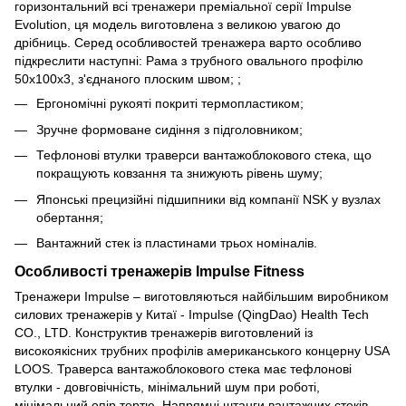
горизонтальний всі тренажери преміальної серії Impulse
Evolution, ця модель виготовлена з великою увагою до
дрібниць. Серед особливостей тренажера варто особливо
підкреслити наступні: Рама з трубного овального профілю
50х100х3, з'єднаного плоским швом; ;
Ергономічні рукояті покриті термопластиком;
Зручне формоване сидіння з підголовником;
Тефлонові втулки траверси вантажоблокового стека, що
покращують ковзання та знижують рівень шуму;
Японські прецизійні підшипники від компанії NSK у вузлах
обертання;
Вантажний стек із пластинами трьох номіналів.
Особливості тренажерів Impulse Fitness
Тренажери Impulse – виготовляються найбільшим виробником
силових тренажерів у Китаї - Impulse (QingDao) Health Tech
CO., LTD. Конструктив тренажерів виготовлений із
високоякісних трубних профілів американського концерну USA
LOOS. Траверса вантажоблокового стека має тефлонові
втулки - довговічність, мінімальний шум при роботі,
мінімальний опір тертю. Напрямні штанги вантажних стеків