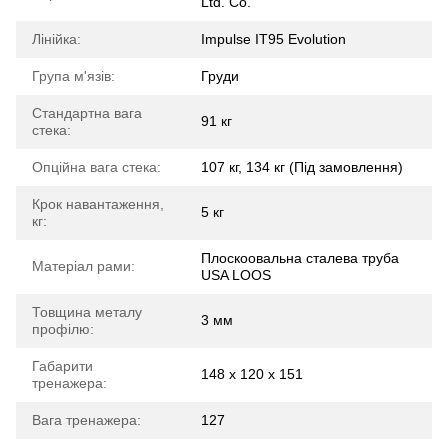
Ltd. Co.
Лінійка:
Impulse IT95 Evolution
Група м'язів:
Груди
Стандартна вага
91 кг
стека:
Опційна вага стека:
107 кг, 134 кг (Під замовлення)
Крок навантаження,
5 кг
кг:
Плоскоовальна сталева труба
Матеріал рами:
USA LOOS
Товщина металу
3 мм
профілю:
Габарити
148 х 120 х 151
тренажера:
Вага тренажера:
127