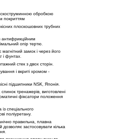
піскоструминною обробкою
м покриттям
кісних плоскошовних трубних
 з антифрикційним
німальний опір тертю.
магнітний замок і через його
г і фунтах.
тажний стек з двох сторін.
ування і вкриті хромом -
кісні підшипники NSK, Японія.
спинок тренажерів, виготовлені
томатичні фіксатори положення
 із спеціального
ові поліуретану.
нічно правильна, плавна
й дозволяє застосовувати кілька
ня.