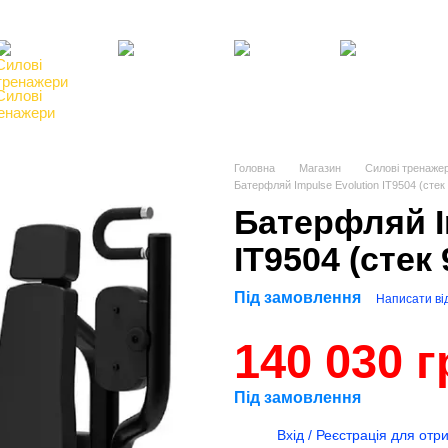
Клієнтам
Блог, статті, новини
Угода користувача
Відгуки про магазин
Силові
Фітнес,
Бокс,
Тенісні
енажери
інвентар
манекени
столи
Головна
Магазин
Силові тренаже
Батерфляй Impulse Evolution IT9504 (стек 
Батерфляй I
IT9504 (стек 
Під замовлення
Написати від
140 030 г
Під замовлення
%
Вхід / Реєстрація для от