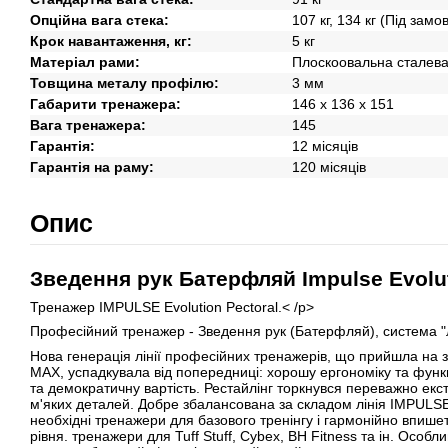
Опційна вага стека:
107 кг, 134 кг (Під зам
Крок навантаження, кг:
5 кг
Матеріал рами:
Плоскоовальна сталев
Товщина металу профілю:
3 мм
Габарити тренажера:
146 х 136 х 151
Вага тренажера:
145
Гарантія:
12 місяців
Гарантія на раму:
120 місяців
Опис
Зведення рук Батерфляй Impulse Evolut
Тренажер IMPULSE Evolution Pectoral.< /p>
Професійний тренажер - Зведення рук (Батерфляй), система "л
Нова генерація лінії професійних тренажерів, що прийшла на зм
MAX, успадкувала від попередниці: хорошу ергономіку та функці
та демократичну вартість. Рестайлінг торкнувся переважно екс
м'яких деталей. Добре збалансована за складом лінія IMPUL
необхідні тренажери для базового тренінгу і гармонійно впише
рівня. тренажери для Tuff Stuff, Cybex, BH Fitness та ін. Особ