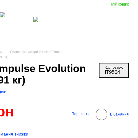
Мій кошик
Порівняння
Укр
Рус
Бажання
Вхід
(097) 977-07-17
Гумові
Вентиляція
покриття
ри
Силові тренажери Impulse Fitness
91 кг)
mpulse Evolution
Код товару:
IT9504
91 кг)
гук
рн
Порівняти
В бажання
римання знижки