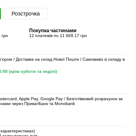
Розстрочка
Покупка частинами
 грн
12 платежів по 11 669.17 грн
'єром / Доставка на склад Нової Пошти / Самовивіз зі складу в
00 (крім суботи та неділі)
ercard, Apple Pay, Google Pay / Безготівковий розрахунок за
тинами через ПриватБанк та Monobank
у характеристиках)
4 календарних днів