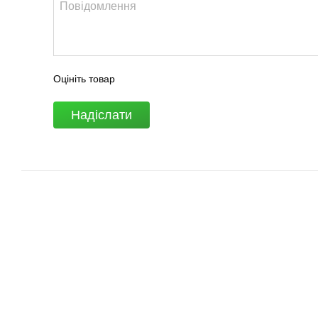
Оцініть товар
Надіслати
© 2007 - 2026 | TOPFITNESS.UA
Дистриб'ютор спортивних тренажерів
Приймаємо до оплати