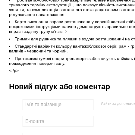
Трос вантажоблокових тренажерів має гелеве наповнення д
тривалого терміну експлуатації. , що показує кількість виконан
заняття, та комплектація вантажного стека додатковим вантаже
регулювання навантаження.
Карта виконання вправи розташована у верхній частині стійк
покроковими інструкціями наочно демонструють правильне пол
вправ і задіяну групу м'язів. >
Тримач для рушника та пляшки з водою розташований на ст
Стандартні варіанти кольору вантажоблокової серії: рам - гр
валиків - червоний та чорний.
Протиковзкі гумові опори тренажерів забезпечують стійкість і
пошкодження поверхні залу.
< /p>
Новий відгук або коментар
Увійти за допомого