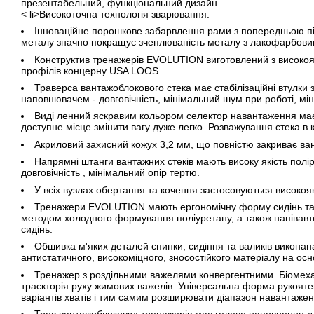
презентабельний, функціональний дизайн.
< li>Високоточна технологія зварювання.
Інноваційне порошкове забарвлення рами з попередньою 
металу значно покращує зчеплюваність металу з лакофарбови
Конструктив тренажерів EVOLUTION виготовлений з високоя
профілів концерну USA LOOS.
Траверса вантажоблокового стека має стабілізаційні втулки
наповнювачем - довговічність, мінімальний шум при роботі, мі
Виді ленний яскравим кольором селектор навантаження має 
доступне місце змінити вагу дуже легко. Розважування стека в к
Акриловий захисний кожух 3,2 мм, що повністю закриває ван
Напрямні штанги вантажних стеків мають високу якість полір
довговічність , мінімальний опір тертю.
У всіх вузлах обертання та кочення застосовуються високоя
Тренажери EVOLUTION мають ергономічну форму сидінь та 
методом холодного формування поліуретану, а також напівав
сидінь.
Обшивка м'яких деталей спинки, сидіння та валиків виконана
антистатичного, високоміцного, зносостійкого матеріалу на осн
Тренажер з роздільними важелями конвергентними. Біомеха
траєкторія руху жимових важелів. Універсальна форма рукояте
варіантів хватів і тим самим розширювати діапазон навантажен