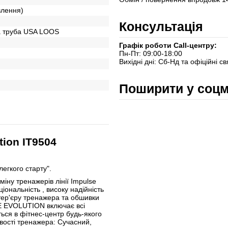
овлення)
Консультація
а труба USA LOOS
Графік роботи Call-центру:
Пн-Пт: 09:00-18:00
Вихідні дні: Сб-Нд та офіційні св
Поширити у соц
ion IT9504
егкого старту".
іну тренажерів лінії Impulse
ональність , високу надійність
тер'єру тренажера та обшивки
SE EVOLUTION включає всі
ться в фітнес-центр будь-якого
ливості тренажера: Сучасний,