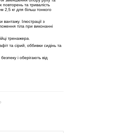
ля зменшення опору руху та
их повторень та тривалість
м 2,5 кг для більш тонкого
и вантажу. Ілюстрації з
оження тіла при виконанні
ійці тренажера.
афіт та сірий, оббивки сидінь та
 безпеку і оберігають від
ю