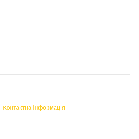
Контактна інформація
(097) 977-07-17
м.Київ, вул.Бережанська, 9
м.Вишневе, вул.Промислова, 10
(067) 185-95-85
м.Буча, вул.Інститутська, 17б
Передзвонити вам?
Приймання замовлень Online:
Цілодобово 24/7