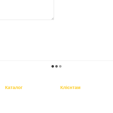
Каталог
Клієнтам
Кардіотренажери
Вхід до кабінету
Силові тренажери
Про компанію
Фітнес, інвентар
Магазин
Бокс, манекени
Доставка та оплата