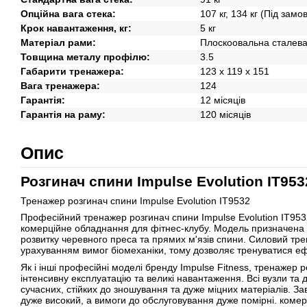
Опційна вага стека:
107 кг, 134 кг (Під зам
Крок навантаження, кг:
5 кг
Матеріал рами:
Плоскоовальна сталев
Товщина металу профілю:
3.5
Габарити тренажера:
123 х 119 х 151
Вага тренажера:
124
Гарантія:
12 місяців
Гарантія на раму:
120 місяців
Опис
Розгинач спини Impulse Evolution IT953
Тренажер розгинач спини Impulse Evolution IT9532
Професійний тренажер розгинач спини Impulse Evolution IT953
комерційне обладнання для фітнес-клубу. Модель призначена
розвитку черевного преса та прямих м'язів спини. Силовий тр
урахуванням вимог біомеханіки, тому дозволяє тренуватися еф
Як і інші професійні моделі бренду Impulse Fitness, тренажер
інтенсивну експлуатацію та великі навантаження. Всі вузли та 
сучасних, стійких до зношування та дуже міцних матеріалів. З
дуже високий, а вимоги до обслуговування дуже помірні. коме