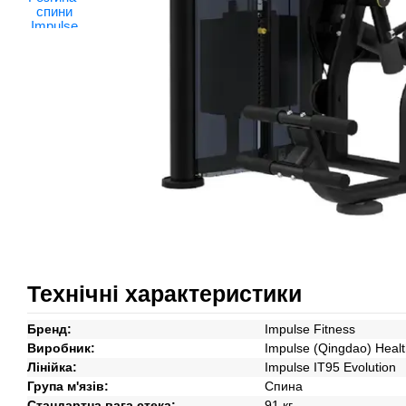
Технічні характеристики
Бренд:
Impulse Fitness
Виробник:
Impulse (Qingdao) Healt
Лінійка:
Impulse IT95 Evolution
Група м'язів:
Спина
Стандартна вага стека:
91 кг