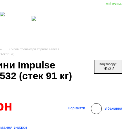
Мій кошик
Порівняння
Укр
Рус
Бажання
Вхід
(097) 977-07-17
Гумові
Вентиляція
покриття
ри
Силові тренажери Impulse Fitness
тек 91 кг)
ини Impulse
Код товару:
IT9532
532 (стек 91 кг)
рн
Порівняти
В бажання
римання знижки