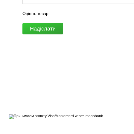
Оцініть товар
Надіслати
© 2007 - 2026 | TOPFITNESS.UA
Дистриб'ютор спортивних тренажерів
Приймаємо до оплати
Мобільна версія