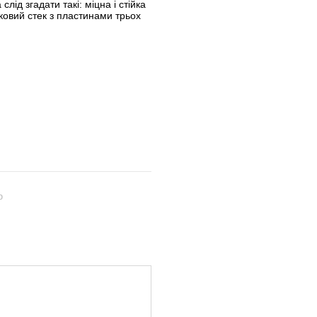
ід згадати такі: міцна і стійка
овий стек з пластинами трьох
ю