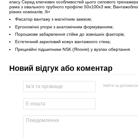
класу Серед ключових особливостей цього силового тренажера сл
рама з овального трубного профілю 50х100х3 мм; Вантажоблок
різних номіналів; /li>
Фіксатор вантажу з магнітним замком;
Ергономічні упори з анатомічним формуванням;
Порошкове забарвлення стійке до зовнішніх факторів;
Естетичний акриловий кожух вантажного стека;
Прецизійні підшипники NSK (Японія) у вузлах обертання.
Новий відгук або коментар
Увійти за допомого