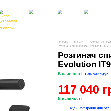
Клієнтам
Блог, статті, новини
Угода користувача
Відгуки про магазин
Силові
Фітнес,
Бокс,
Тенісні
енажери
інвентар
манекени
столи
Головна
Магазин
Силові тренаже
Розгинач спини Impulse Evolution IT9532 (с
Розгинач сп
Evolution IT9
В наявності
Написати відгук
117 040 г
В наявності
%
Вхід / Реєстрація для от