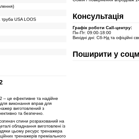
овлення)
Консультація
а труба USA LOOS
Графік роботи Call-центру:
Пн-Пт: 09:00-18:00
Вихідні дні: Сб-Нд та офіційні св
Поширити у соц
2
2 – це ефективне та надійне
 для виконання вправ для
енажер виготовлений з
ективно та безпечно.
 розгинач спини розрахований на
деталі обладнання виготовлені із
авдяки цьому ресурс тренажера
рційних тренажерів преміального