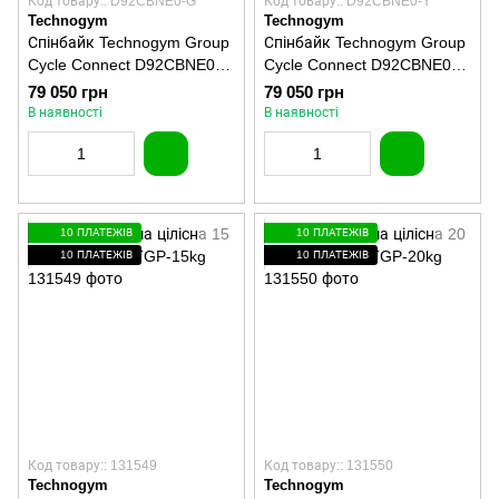
Код товару:: D92CBNE0-G
Код товару:: D92CBNE0-Y
Technogym
Technogym
Спінбайк Technogym Group
Спінбайк Technogym Group
Cycle Connect D92CBNE0
Cycle Connect D92CBNE0
сірий - Б/У, відновлений
жовтий - Б/У, відновлений
79 050 грн
79 050 грн
В наявності
В наявності
10 ПЛАТЕЖІВ
10 ПЛАТЕЖІВ
10 ПЛАТЕЖІВ
10 ПЛАТЕЖІВ
Код товару:: 131549
Код товару:: 131550
Technogym
Technogym