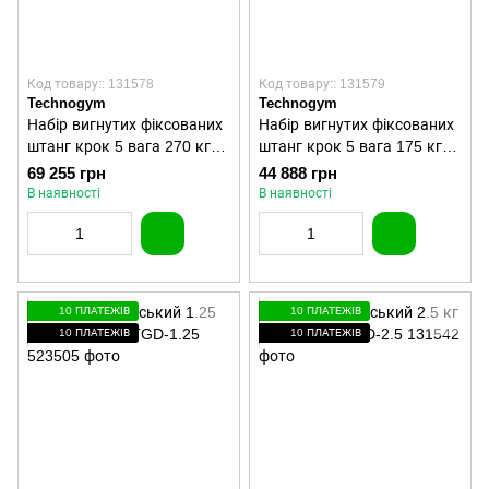
Код товару:: 131578
Код товару:: 131579
Technogym
Technogym
Набір вигнутих фіксованих
Набір вигнутих фіксованих
штанг крок 5 вага 270 кг
штанг крок 5 вага 175 кг
Technogym TGW-10-50 кг
Technogym TGW-10-40 кг
69 255 грн
44 888 грн
В наявності
В наявності
10 ПЛАТЕЖІВ
10 ПЛАТЕЖІВ
10 ПЛАТЕЖІВ
10 ПЛАТЕЖІВ