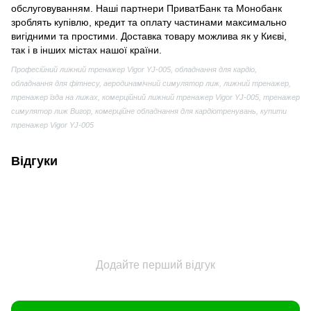
обслуговуванням. Наші партнери ПриватБанк та Монобанк
зроблять купівлю, кредит та оплату частинами максимально
вигідними та простими. Доставка товару можлива як у Києві,
так і в інших містах нашої країни.
Професійний лижний тренажер Vigor YJ-005, обладнання для кардіо,
обладнання для фітнесу, аеродинамічний симулятор лиж, лижний тренажер,
тренажер їзда на лижах, комерційний лижний тренажер Vigor YJ-005, тренажер
симулятор лиж Вигор, комерційне обладнання для кардіотренувань, купити
тренажер Vigor YJ-005
Відгуки
Додайте перший відгук