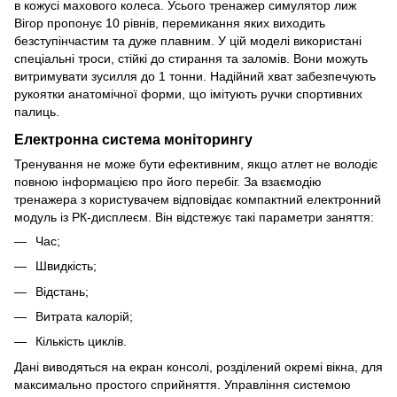
в кожусі махового колеса. Усього тренажер симулятор лиж
Вігор пропонує 10 рівнів, перемикання яких виходить
безступінчастим та дуже плавним. У цій моделі використані
спеціальні троси, стійкі до стирання та заломів. Вони можуть
витримувати зусилля до 1 тонни. Надійний хват забезпечують
рукоятки анатомічної форми, що імітують ручки спортивних
палиць.
Електронна система моніторингу
Тренування не може бути ефективним, якщо атлет не володіє
повною інформацією про його перебіг. За взаємодію
тренажера з користувачем відповідає компактний електронний
модуль із РК-дисплеєм. Він відстежує такі параметри заняття:
Час;
Швидкість;
Відстань;
Витрата калорій;
Кількість циклів.
Дані виводяться на екран консолі, розділений окремі вікна, для
максимально простого сприйняття. Управління системою