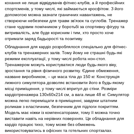
кохання не лише відвідувачів фітнес-клубів, а й професійних
спортсменів, у тому числі, які займаються кросфітом. З його
допомогою можна зазнати граничних навантажень, не
створюючи небезпеки для травм зв'язок та суглобів. Тренажер
стане чудовим помічником у боротьбі за спортивну фігуру та
витривалість, але буде корисним і тим, хто просто хоче
отримати заряд бадьорості та позитиву.
Обладнання для кардіо розроблялося спеціально для фітнес-
клубів та тренажерних залів. Тому йому не страшні будь-які
режими експлуатації, у тому числі робота нон-стоп.
Тренажером можуть користуватися люди будь-якого віку,
зростання та рівня фізичного розвитку. Єдине обмеження,
назване виробником, – це маса тіла до 150 кг. Конструкція
лижного симулятора дозволяє встановити його в будь-якому
місці приміщення, у тому числі впритул до стіни. Розміри
кардіотренажера 130х60х214 см, а вага лише 48 кг. Симулятор
можна легко переміщати в приміщенні, завдяки штатним
роликам з еластичним, безпечним для підлоги покриттям.
Модель має ніжки із компенсаторами, тому її можна точно
виставити навіть на нерівних поверхнях. Це обладнання для
кардіо працює тихо, тому може без обмежень
використовуватись в офісних та готельних спортзалах.