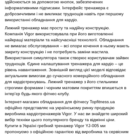
здійснюється за допомогою кнопок, забезпечених
інформативними підписами. Інтерфейс тренажера є
доброзичливим і не викликає труднощів навіть при першому
використанні обладнання для кардіо.
Лижний тренажер має просту та надійну конструкцію.
Компанія Vigor використовувала при його виготовленні
найкращі матеріали та найсучасніші технології. Обладнання
не вимагає обслуговування – всі опори кочення в ньому мають
закриту конструкцію і не потребують заміни мастила.
Використання симулятора також створює користувачам зайвих
труднощів. Єдине налаштування тренажера для кардіо – це
рівень навантаження. Зовнішній вигляд цієї моделі відповідає
актуальним вимогам до сучасного комерційного обладнання
для кардіотренувань. Лижний тренажер з його стильними
строгими формами і чорним матовим покриттям впишеться в
інтер'єр будь-якого фітнес-клубу.
Інтернет-магазин обладнання для фітнесу Topfitness.ua
офіційно представляє на українському ринку продукцію
виробника кардіотренажерів Vigor. У нас ви знайдете широкий
вибір техніки цього популярного бренду та відмінні ціни.
Купити в Україні гребний тренажер Vigor YJ-005 ми
пропонуємо з офіційною гарантією від виробника та сервісним