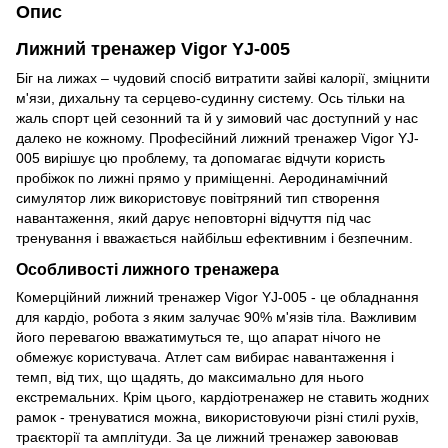
Опис
Лижний тренажер Vigor YJ-005
Біг на лижах – чудовий спосіб витратити зайві калорії, зміцнити
м'язи, дихальну та серцево-судинну систему. Ось тільки на
жаль спорт цей сезонний та й у зимовий час доступний у нас
далеко не кожному. Професійний лижний тренажер Vigor YJ-
005 вирішує цю проблему, та допомагає відчути користь
пробіжок по лижні прямо у приміщенні. Аеродинамічний
симулятор лиж використовує повітряний тип створення
навантаження, який дарує неповторні відчуття під час
тренування і вважається найбільш ефективним і безпечним.
Особливості лижного тренажера
Комерційний лижний тренажер Vigor YJ-005 - це обладнання
для кардіо, робота з яким залучає 90% м'язів тіла. Важливим
його перевагою вважатимуться те, що апарат нічого не
обмежує користувача. Атлет сам вибирає навантаження і
темп, від тих, що щадять, до максимально для нього
екстремальних. Крім цього, кардіотренажер не ставить жодних
рамок - тренуватися можна, використовуючи різні стилі рухів,
траєкторії та амплітуди. За це лижний тренажер завоював