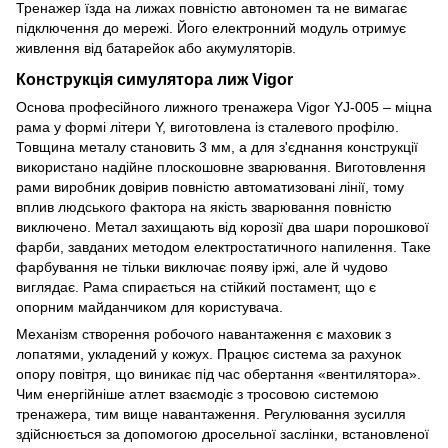
Тренажер їзда на лижах повністю автономен та не вимагає
підключення до мережі. Його електронний модуль отримує
живлення від батарейок або акумуляторів.
Конструкція симулятора лиж Vigor
Основа професійного лижного тренажера Vigor YJ-005 – міцна
рама у формі літери Y, виготовлена із сталевого профілю.
Товщина металу становить 3 мм, а для з'єднання конструкції
використано надійне плоскошовне зварювання. Виготовлення
рами виробник довірив повністю автоматизовані лінії, тому
вплив людського фактора на якість зварювання повністю
виключено. Метал захищають від корозії два шари порошкової
фарби, завданих методом електростатичного напилення. Таке
фарбування не тільки виключає появу іржі, але й чудово
виглядає. Рама спирається на стійкий постамент, що є
опорним майданчиком для користувача.
Механізм створення робочого навантаження є маховик з
лопатями, укладений у кожух. Працює система за рахунок
опору повітря, що виникає під час обертання «вентилятора».
Чим енергійніше атлет взаємодіє з тросовою системою
тренажера, тим вище навантаження. Регулювання зусилля
здійснюється за допомогою дросельної заслінки, встановленої