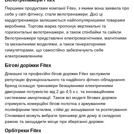
Першими продуктами компанії Fitex, з якими вона заявила про
себе у світі фітнесу, стали велотренажери. Досі ці
кардіотренажери залишаються найпопулярнішими товарами
виробника. Торгова марка пропонує вертикальні та
горизонтальні велотренажери, а також спінбайки та сайкли.
Велотренажери представлені електромагнітними, магнітними
та механічними моделями, а також генераторними
симуляторами, що самостійно забезпечують себе
електроживленням.
Бігові доріжки Fitex
Домашні та професійні бігові доріжки Fitex заслужили
репутацію функціонального та надійного фітнес-обладнання.
Бренд оснащує тренажери безшумними електричними
двигунами потужністю від 2 до 4,5 к.с. та інноваційними
системами амортизації. Також всі моделі бігових доріжок
отримують комерційні бігові полотна з армуванням
поліефірним текстилем, стійкі до зношування та розтягування.
Споживачі можуть вибрати тренажер для дому зі складною
рамою та заощадити місце при зберіганні доріжки.
Орбітреки Fitex