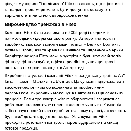
ціну, чому сприяє її політика. У Fitex вважають, що ефективні
та надійні тренажери мають бути доступні кожному, хто
вирішив стати на шлях самовдосконалення.
Виробництво тренажерів Fitex
Компанія Fitex була заснована в 2005 році і є одним із
наймолодших лідерів світового ринку. За короткий термін
виробнику вдалося зайняти міцні позиції у Великій Британії,
потім у Європі, Азії та країнах Північної та Південної Америки.
Кардіотренажери Fitex можна зустріти в будинках любителів
фітнесу, фітнес-клубах, офісах, реабілітаційних центрах і
навіть на полярних станціях в Антарктиді.
Виробничі потужності компанії Fitex знаходяться у країнах Азії:
Китаї, Таївані, Малайзії та В'єтнамі. Це сучасні підприємства з
високотехнологічним обладнанням та професійним
персоналом. Виробник наголошує на автоматизації основних
процесів. Рами тренажерів Фітекс збираються і зварюються
роботами, що виключає вплив людського чинника. Компанія
забезпечує повний цикл виробництва, тому відповідає за якість
будь-якої деталі кардіотренажера. Устаткування Fitex
проходить ретельний контроль перед відправкою на склад
готової продукції.