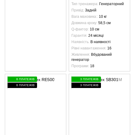
Тип тренажера
Генераторний
Привід
Задній
Вага маховика:
10 кг
Довжина кроку
58,5 см
Q-фактор
10 см
Гарантія
24 місяці
Наявність
В наявності
Рівні навантаження
16
Живлення
Вбудований
генератор
Програми
18
6 ПЛАТЕЖІВ
3 ПЛАТЕЖІВ
6 ПЛАТЕЖІВ
3 ПЛАТЕЖІВ