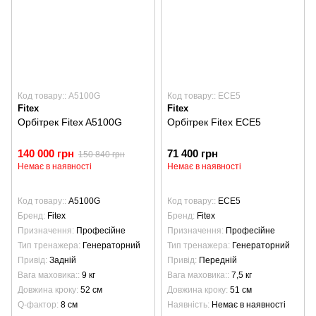
Код товару:: A5100G
Код товару:: ECE5
Fitex
Fitex
Орбітрек Fitex A5100G
Орбітрек Fitex ECE5
140 000 грн
71 400 грн
150 840 грн
Немає в наявності
Немає в наявності
Код товару:
A5100G
Код товару:
ECE5
Бренд
Fitex
Бренд
Fitex
Призначення
Професійне
Призначення
Професійне
Тип тренажера
Генераторний
Тип тренажера
Генераторний
Привід
Задній
Привід
Передній
Вага маховика:
9 кг
Вага маховика:
7,5 кг
Довжина кроку
52 см
Довжина кроку
51 см
Q-фактор
8 см
Наявність
Немає в наявності