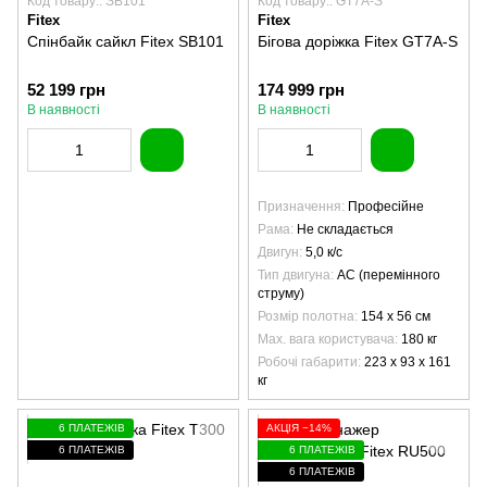
Код товару:: SB101
Код товару:: GT7A-S
Fitex
Fitex
Спінбайк сайкл Fitex SB101
Бігова доріжка Fitex GT7A-S
52 199 грн
174 999 грн
В наявності
В наявності
Призначення
Професійне
Рама
Не складається
Двигун
5,0 к/с
Тип двигуна
AC (перемінного
струму)
Розмір полотна
154 х 56 см
Max. вага користувача
180 кг
Робочі габарити
223 x 93 x 161
кг
6 ПЛАТЕЖІВ
АКЦІЯ −14%
6 ПЛАТЕЖІВ
6 ПЛАТЕЖІВ
6 ПЛАТЕЖІВ