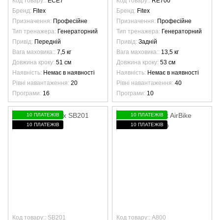
Код товару:
ECE7
Код товару:
RE700
Бренд
Fitex
Бренд
Fitex
Призначення
Професійне
Призначення
Професійне
Тип тренажера
Генераторний
Тип тренажера
Генераторний
Привід
Передній
Привід
Задній
Вага маховика:
7,5 кг
Вага маховика:
13,5 кг
Довжина кроку
51 см
Довжина кроку
53 см
Наявність
Немає в наявності
Наявність
Немає в наявності
Рівні навантаження
20
Рівні навантаження
40
Програми
16
Програми
10
10 ПЛАТЕЖІВ
10 ПЛАТЕЖІВ
10 ПЛАТЕЖІВ
10 ПЛАТЕЖІВ
Код товару:: SB201
Код товару:: A800