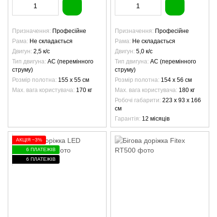
Призначення
Професійне
Призначення
Професійне
Рама
Не складається
Рама
Не складається
Двигун
2,5 к/с
Двигун
5,0 к/с
Тип двигуна
AC (перемінного
Тип двигуна
AC (перемінного
струму)
струму)
Розмір полотна
155 х 55 см
Розмір полотна
154 х 56 см
Max. вага користувача
170 кг
Max. вага користувача
180 кг
Робочі габарити
223 x 93 x 166
см
Гарантія
12 місяців
АКЦІЯ −3%
6 ПЛАТЕЖІВ
6 ПЛАТЕЖІВ