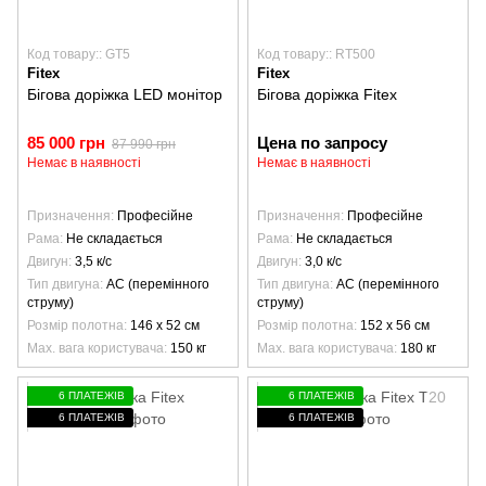
Код товару:: GT5
Код товару:: RT500
Fitex
Fitex
Бігова доріжка LED монітор
Бігова доріжка Fitex
85 000 грн
Цена по запросу
87 990 грн
Немає в наявності
Немає в наявності
Призначення
Професійне
Призначення
Професійне
Рама
Не складається
Рама
Не складається
Двигун
3,5 к/с
Двигун
3,0 к/с
Тип двигуна
AC (перемінного
Тип двигуна
AC (перемінного
струму)
струму)
Розмір полотна
146 х 52 см
Розмір полотна
152 х 56 см
Max. вага користувача
150 кг
Max. вага користувача
180 кг
6 ПЛАТЕЖІВ
6 ПЛАТЕЖІВ
6 ПЛАТЕЖІВ
6 ПЛАТЕЖІВ