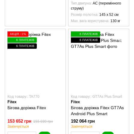
Тип двигуна
AC (перемінного
струму)
Розмір полотна
145 х 52 см
Max. вага користувача
130 кг
АКЦІЯ −1%
6 ПЛАТЕЖІВ
6 ПЛАТЕЖІВ
6 ПЛАТЕЖІВ
6 ПЛАТЕЖІВ
Код товару:: TA770
Код товару:: GT7As Plus Smart
Fitex
Fitex
Бігова доріжка Fitex
Бігова доріжка Fitex GT7As
Android Plus Smart
153 652 грн
192 064 грн
155 030 грн
Закінчується
Закінчується