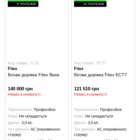
6 ПЛАТЕЖІВ
10 ПЛАТЕЖІВ
Код товару:: TI-32
Код товару:: ECT7
Fitex
Fitex
Бігова доріжка Fitex Base
Бігова доріжка Fitex ECT7
140 000 грн
121 510 грн
Немає в наявності
Немає в наявності
Призначення
Професійне
Призначення
Професійне
Рама
Не складається
Рама
Не складається
Двигун
3,0 к/с
Двигун
3,0 к/с
Тип двигуна
AC (перемінного
Тип двигуна
AC (перемінного
струму)
струму)