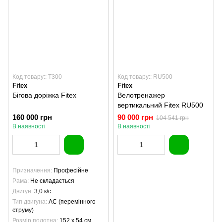
Код товару:: T300
Код товару:: RU500
Fitex
Fitex
Бігова доріжка Fitex
Велотренажер
вертикальний Fitex RU500
160 000 грн
90 000 грн
104 541 грн
В наявності
В наявності
Призначення
Професійне
Рама
Не складається
Двигун
3,0 к/с
Тип двигуна
AC (перемінного
струму)
Розмір полотна
152 х 54 см