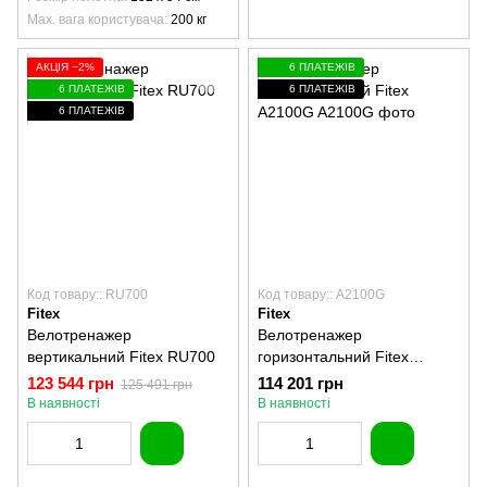
Max. вага користувача
200 кг
АКЦІЯ −2%
6 ПЛАТЕЖІВ
6 ПЛАТЕЖІВ
6 ПЛАТЕЖІВ
6 ПЛАТЕЖІВ
Код товару:: RU700
Код товару:: A2100G
Fitex
Fitex
Велотренажер
Велотренажер
вертикальний Fitex RU700
горизонтальний Fitex
A2100G
123 544 грн
114 201 грн
125 491 грн
В наявності
В наявності