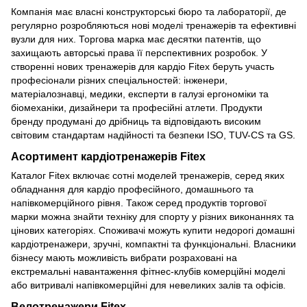
Компанія має власні конструкторські бюро та лабораторії, де
регулярно розробляються нові моделі тренажерів та ефективні
вузли для них. Торгова марка має десятки патентів, що
захищають авторські права її перспективних розробок. У
створенні нових тренажерів для кардіо Fitex беруть участь
професіонали різних спеціальностей: інженери,
матеріалознавці, медики, експерти в галузі ергономіки та
біомеханіки, дизайнери та професійні атлети. Продукти
бренду продумані до дрібниць та відповідають високим
світовим стандартам надійності та безпеки ISO, TUV-CS та GS.
Асортимент кардіотренажерів Fitex
Каталог Fitex включає сотні моделей тренажерів, серед яких
обладнання для кардіо професійного, домашнього та
напівкомерційного рівня. Також серед продуктів торгової
марки можна знайти техніку для спорту у різних виконаннях та
цінових категоріях. Споживачі можуть купити недорогі домашні
кардіотренажери, зручні, компактні та функціональні. Власники
бізнесу мають можливість вибрати розраховані на
екстремальні навантаження фітнес-клубів комерційні моделі
або витривалі напівкомерційні для невеликих залів та офісів.
Велотренажери Fitex