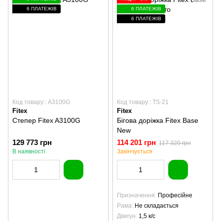
6 ПЛАТЕЖІВ
6 ПЛАТЕЖІВ
6 ПЛАТЕЖІВ
Код товару:: A3100G
Код товару:: TS-21
Fitex
Fitex
Степер Fitex A3100G
Бігова доріжка Fitex Base
New
129 773 грн
114 201 грн
117 320 грн
В наявності
Закінчується
Призначення
Професійне
Рама
Не складається
Двигун
1,5 к/с