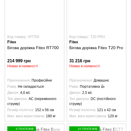
Код товару:: RT700
Код товару:: T20 PRO
Fitex
Fitex
Бігова доріжка Fitex RT700
Бігова доріжка Fitex T20 Pro
214 999 грн
31 216 грн
Немає в наявності
Немає в наявності
Призначення
Професійне
Призначення
Домашнє
Рама
Не складається
Рама
Портативна 👍
Двигун
4,0 к/с
Двигун
2,5 к/с
Тип двигуна
AC (перемінного
Тип двигуна
DC (постійного
струму)
струму)
Розмір полотна
152 х 56 см
Розмір полотна
121 х 42 см
Max. вага користувача
180 кг
Max. вага користувача
120 кг
6 ПЛАТЕЖІВ
10 ПЛАТЕЖІВ