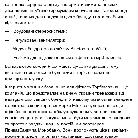
контролю серцевого ритму, інформативними та чіткими
дисплеями, інтуїтивно зрозумілим керуванням. Також серед
опцій, типових для продуктів цього бренду, варто особливо
відзначити такі:
Вбудовані стереосистеми;
Регульовані вентилятори;
Модулі бездротового зв'язку Bluetooth та Wi-Fi;
Роз'єми для підключення смартфонів та мр3-плеєрів.
Всі кардіотренажери Fitex мають сучасний дизайн, тому
ідеально вписуються в будь-який інтер'єр і незмінно
привертають увагу.
Інтернет-магазин обладнання для фітнесу Topfitness.ua – це
компанія, що представляє на ринку України тренажери від
найвідоміших світових брендів. У нашому каталозі ви знайдете
кардіотренажери торгової марки Fitex за чудовою ціною, з
офіційною гарантією та обслуговуванням у авторизованих
сервісних центрах. Покупка може бути максимально вигідною
та простою завдяки нашим постійним партнерам –
ПриватБанку та Монобанку. Вони пропонують цікаві варіанти
покупки в кредит та оплати частинами. Доставка товару