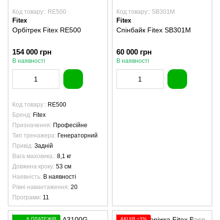
Код товару:: RE500
Код товару:: SB301M
Fitex
Fitex
Орбітрек Fitex RE500
Спінбайк Fitex SB301M
154 000 грн
60 000 грн
В наявності
В наявності
Код товару:
RE500
Бренд
Fitex
Призначення
Професійне
Тип тренажера
Генераторний
Привід
Задній
Вага маховика:
8,1 кг
Довжина кроку
53 см
Наявність
В наявності
Рівні навантаження
20
Програми
11
6 ПЛАТЕЖІВ
АКЦІЯ −3%