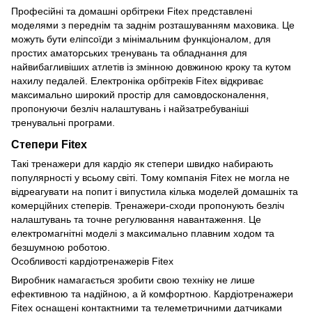
Професійні та домашні орбітреки Fitex представлені
моделями з переднім та заднім розташуванням маховика. Це
можуть бути еліпсоїди з мінімальним функціоналом, для
простих аматорських тренувань та обладнання для
найвибагливіших атлетів із змінною довжиною кроку та кутом
нахилу педалей. Електроніка орбітреків Fitex відкриває
максимально широкий простір для самовдосконалення,
пропонуючи безліч налаштувань і найзатребуваніші
тренувальні програми.
Степери Fitex
Такі тренажери для кардіо як степери швидко набирають
популярності у всьому світі. Тому компанія Fitex не могла не
відреагувати на попит і випустила кілька моделей домашніх та
комерційних степерів. Тренажери-сходи пропонують безліч
налаштувань та точне регулювання навантаження. Це
електромагнітні моделі з максимально плавним ходом та
безшумною роботою.
Особливості кардіотренажерів Fitex
Виробник намагається зробити свою техніку не лише
ефективною та надійною, а й комфортною. Кардіотренажери
Fitex оснащені контактними та телеметричними датчиками