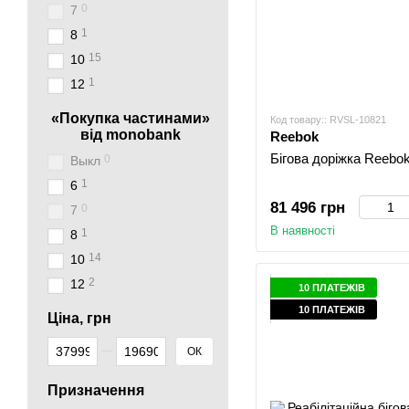
0
7
1
8
15
10
1
12
«Покупка частинами»
Код товару:: RVSL-10821
від monobank
Reebok
Бігова доріжка Reebo
0
Выкл
1
6
81 496 грн
0
7
В наявності
1
8
14
10
2
12
10 ПЛАТЕЖІВ
10 ПЛАТЕЖІВ
Ціна, грн
Від Ціна, грн
До Ціна, грн
ОК
Призначення