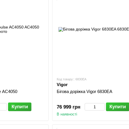
Код товару:: 6830EA
Vigor
se AC4050
Бігова доріжка Vigor 6830EA
Купити
Купити
76 999 грн
В наявності