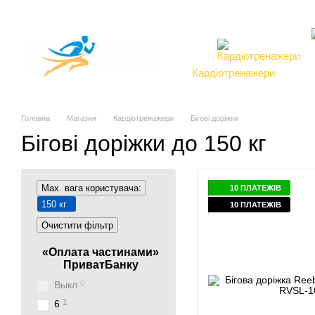
Перейти до основного контенту
Про компанію
Магазин
Доставка та оплата
Обмін та повернення
Контакти
Торгові марки
Кардіотренажери
тр
Головна
Магазин
Кардіотренажери
Бігові доріжки
Бігові доріжки до 150 кг
Max. вага користувача:
10 ПЛАТЕЖІВ
150 кг
10 ПЛАТЕЖІВ
Очистити фільтр
«Оплата частинами»
ПриватБанку
0
Выкл
1
6