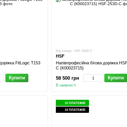
Код товару:: HSF-253D-C
HSF
доріжка FitLogic T153
Напівпрофесійна бігова доріжка HS
C (К00023715)
Купити
Купити
58 500 грн
В наявності
10 ПЛАТЕЖІВ
10 ПЛАТЕЖІВ