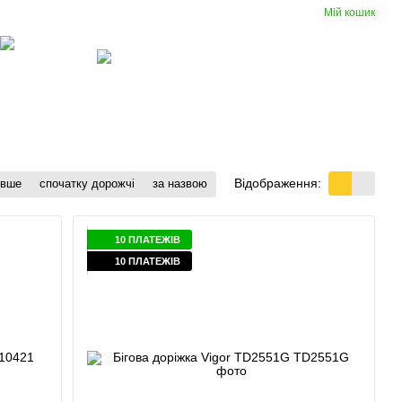
Мій кошик
Порівняння
Укр
Рус
Бажання
Вхід
(097) 977-07-17
Гумові
Вентиляція
покриття
Відображення:
евше
спочатку дорожчі
за назвою
10 ПЛАТЕЖІВ
10 ПЛАТЕЖІВ