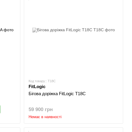
Код товару:: T18C
FitLogic
Бігова доріжка FitLogic T18C
59 900 грн
Немає в наявності