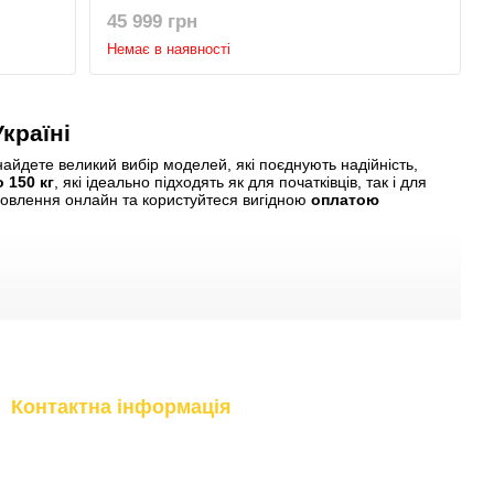
45 999 грн
Немає в наявності
Україні
айдете великий вибір моделей, які поєднують надійність,
 150 кг
, які ідеально підходять як для початківців, так і для
амовлення онлайн та користуйтеся вигідною
оплатою
Контактна інформація
(097) 977-07-17
м.Київ, вул.Бережанська, 9
м.Вишневе, вул.Промислова, 10
(067) 185-95-85
м.Буча, вул.Інститутська, 17б
Передзвонити вам?
Приймання замовлень Online: