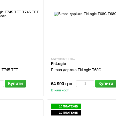
Код товару:: T68C
FitLogic
ic T745 TFT
Бігова доріжка FitLogic T68C
Купити
Купити
64 900 грн
В наявності
10 ПЛАТЕЖІВ
10 ПЛАТЕЖІВ