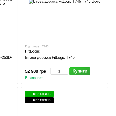
Код товару:: T745
FitLogic
F-253D-
Бігова доріжка FitLogic T745
Купити
52 900 грн
В наявності
8 ПЛАТЕЖІВ
8 ПЛАТЕЖІВ