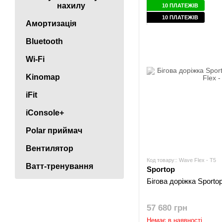
нахилу
10 ПЛАТЕЖІВ
10 ПЛАТЕЖІВ
Амортизація
Bluetooth
Wi-Fi
Kinomap
iFit
iConsole+
Polar приймач
Вентилятор
Код товару:: Wave Flex - T5
Ватт-тренування
Sportop
Бігова доріжка Sporto
57 680 грн
Немає в наявності