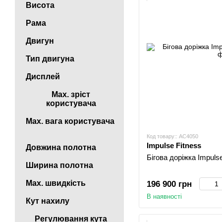
Висота
Рама
Двигун
Тип двигуна
Дисплей
Max. зріст
користувача
Max. вага користувача
Код товару:: AC4050
Impulse Fitness
Довжина полотна
Бігова доріжка Impul
Ширина полотна
Max. швидкість
196 900 грн
В наявності
Кут нахилу
Регулювання кута