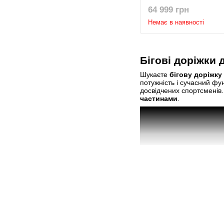
64 999 грн
Немає в наявності
Бігові доріжки 
Шукаєте
бігову доріжку 
потужність і сучасний ф
досвідчених спортсменів.
частинами
.
© 2007 - 2026 | TOPFITNESS.UA
Дистриб'ютор спортивних тренажерів