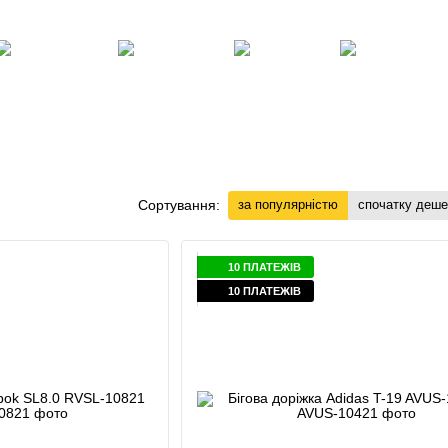
Клієнтам
Блог, статті, новини
Угода користувача
Відгуки про магазин
Силові
Фітнес,
Бокс,
Тенісні
енажери
інвентар
манекени
столи
Сортування:
за популярністю
спочатку деш
10 ПЛАТЕЖІВ
10 ПЛАТЕЖІВ