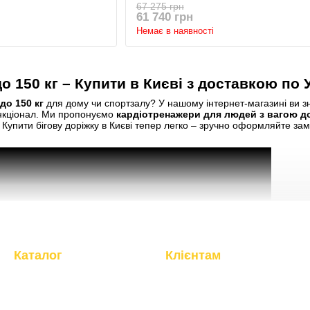
67 275 грн
61 740 грн
Немає в наявності
до 150 кг – Купити в Києві з доставкою по 
до 150 кг
для дому чи спортзалу? У нашому інтернет-магазині ви зн
ункціонал. Ми пропонуємо
кардіотренажери для людей з вагою до
 Купити бігову доріжку в Києві тепер легко – зручно оформляйте з
Каталог
Клієнтам
Кардіотренажери
Вхід до кабінету
Силові тренажери
Про компанію
Фітнес, інвентар
Магазин