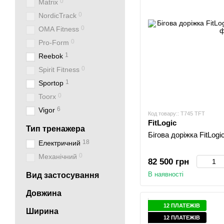
0
Matrix
0
NordicTrack
0
OMA Fitness
0
Pro-Form
1
Reebok
0
Spirit Fitness
1
Sportop
0
Toorx
6
Vigor
Код товару:: T745 TFT
FitLogic
Тип тренажера
Бігова доріжка FitLog
18
Електричний
0
Механічний
82 500 грн
В наявності
Вид застосування
Довжина
12 ПЛАТЕЖІВ
Ширина
12 ПЛАТЕЖІВ