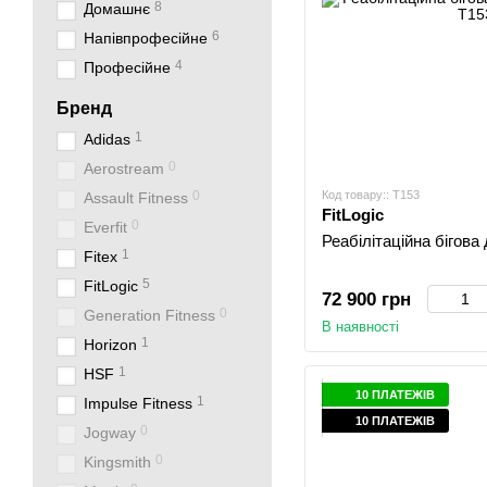
8
Домашнє
6
Напівпрофесійне
4
Професійне
Бренд
1
Adidas
0
Aerostream
0
Код товару:: T153
Assault Fitness
FitLogic
0
Everfit
Реабілітаційна бігова 
1
Fitex
5
FitLogic
72 900 грн
0
Generation Fitness
В наявності
1
Horizon
1
HSF
10 ПЛАТЕЖІВ
1
Impulse Fitness
10 ПЛАТЕЖІВ
0
Jogway
0
Kingsmith